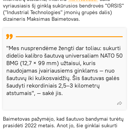
vyriausiasis šį ginklą sukūrusios bendrovės "ORSIS"
("Industrial Technologies" įmonių grupės dalis)
dizaineris Maksimas Baimetovas.
"Mes nusprendėme žengti dar toliau: sukurti
didelio kalibro šautuvą universaliam NATO 50
BMG (12,7 × 99 mm) užtaisui, kuris
naudojamas įvairiausiems ginklams — nuo
šautuvų iki kulkosvaidžių. Šis šautuvas galės
šaudyti rekordiniais 2,5–3 kilometrų
atstumais", — sakė jis.
Baimetovas pažymėjo, kad šautuvo bandymai turėtų
prasidėti 2022 metais. Anot jo, šie ginklai sukurti