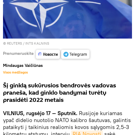
©
REUTERS
/ INTS KALNINS
Prenumeruokite
Mindaugas Vaičiūnas
Visos medžiagos
Šį ginklą sukūrusios bendrovės vadovas
praneša, kad ginklo bandymai turėtų
prasidėti 2022 metais
VILNIUS, rugsėjo 17 — Sputnik.
Rusijoje kuriamas
ypač didelio nuotolio NATO kalibro šautuvas, galintis
pataikyti į taikinius realiomis kovos sąlygomis 2,5-3
kilometrų atstumu, interviu
RIA Novosti
sakė