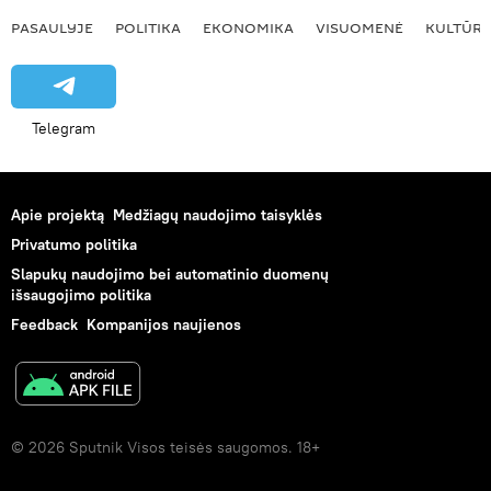
PASAULYJE
POLITIKA
EKONOMIKA
VISUOMENĖ
KULTŪR
Telegram
Apie projektą
Medžiagų naudojimo taisyklės
Privatumo politika
Slapukų naudojimo bei automatinio duomenų
išsaugojimo politika
Feedback
Kompanijos naujienos
© 2026 Sputnik Visos teisės saugomos. 18+