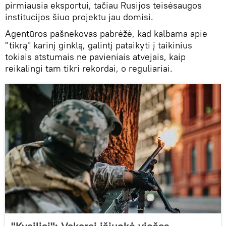
pirmiausia eksportui, tačiau Rusijos teisėsaugos
institucijos šiuo projektu jau domisi.
Agentūros pašnekovas pabrėžė, kad kalbama apie
"tikrą" karinį ginklą, galintį pataikyti į taikinius
tokiais atstumais ne pavieniais atvejais, kaip
reikalingi tam tikri rekordai, o reguliariai.
"Kvailiai": Vakarai išjuokė viešas