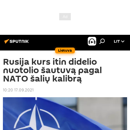
LIT
Lietuva
Rusija kurs itin didelio
nuotolio šautuvą pagal
NATO šalių kalibrą
10:20 17.09.2021