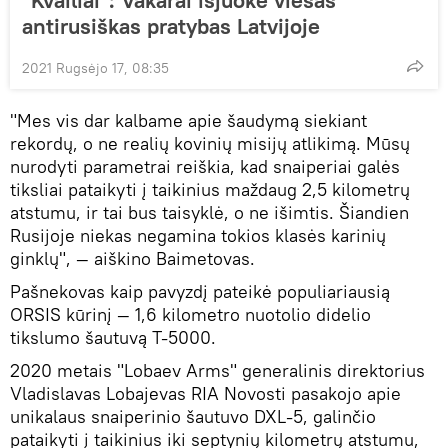
antirusiškas pratybas Latvijoje
2021 Rugsėjo 17, 08:35
"Mes vis dar kalbame apie šaudymą siekiant
rekordų, o ne realių kovinių misijų atlikimą. Mūsų
nurodyti parametrai reiškia, kad snaiperiai galės
tiksliai pataikyti į taikinius maždaug 2,5 kilometrų
atstumu, ir tai bus taisyklė, o ne išimtis. Šiandien
Rusijoje niekas negamina tokios klasės karinių
ginklų", — aiškino Baimetovas.
Pašnekovas kaip pavyzdį pateikė populiariausią
ORSIS kūrinį — 1,6 kilometro nuotolio didelio
tikslumo šautuvą T-5000.
2020 metais "Lobaev Arms" generalinis direktorius
Vladislavas Lobajevas RIA Novosti pasakojo apie
unikalaus snaiperinio šautuvo DXL-5, galinčio
pataikyti į taikinius iki septynių kilometrų atstumu,