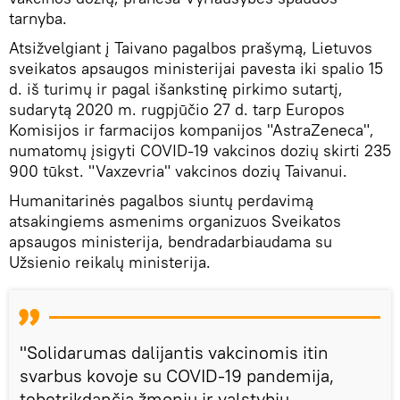
tarnyba.
Atsižvelgiant į Taivano pagalbos prašymą, Lietuvos
sveikatos apsaugos ministerijai pavesta iki spalio 15
d. iš turimų ir pagal išankstinę pirkimo sutartį,
sudarytą 2020 m. rugpjūčio 27 d. tarp Europos
Komisijos ir farmacijos kompanijos "AstraZeneca",
numatomų įsigyti COVID-19 vakcinos dozių skirti 235
900 tūkst. "Vaxzevria" vakcinos dozių Taivanui.
Humanitarinės pagalbos siuntų perdavimą
atsakingiems asmenims organizuos Sveikatos
apsaugos ministerija, bendradarbiaudama su
Užsienio reikalų ministerija.
"Solidarumas dalijantis vakcinomis itin
svarbus kovoje su COVID-19 pandemija,
tebetrikdančia žmonių ir valstybių