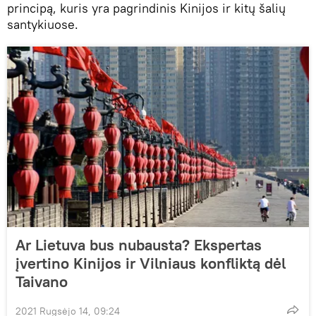
principą, kuris yra pagrindinis Kinijos ir kitų šalių
santykiuose.
Ar Lietuva bus nubausta? Ekspertas
įvertino Kinijos ir Vilniaus konfliktą dėl
Taivano
2021 Rugsėjo 14, 09:24