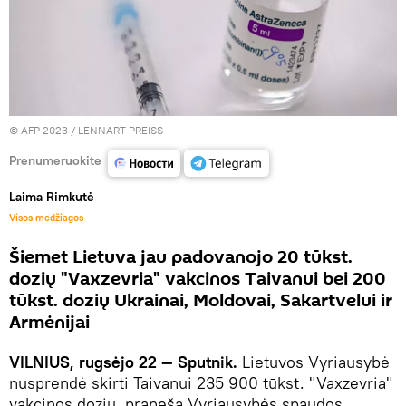
© AFP 2023 / LENNART PREISS
Prenumeruokite
Laima Rimkutė
Visos medžiagos
Šiemet Lietuva jau padovanojo 20 tūkst.
dozių "Vaxzevria" vakcinos Taivanui bei 200
tūkst. dozių Ukrainai, Moldovai, Sakartvelui ir
Armėnijai
VILNIUS, rugsėjo 22 — Sputnik.
Lietuvos Vyriausybė
nusprendė skirti Taivanui 235 900 tūkst. "Vaxzevria"
vakcinos dozių, praneša Vyriausybės spaudos