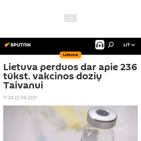
LIT
Lietuva
Lietuva perduos dar apie 236
tūkst. vakcinos dozių
Taivanui
17:24 22.09.2021