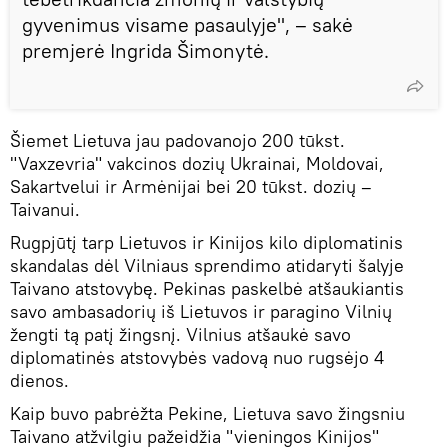
gyvenimus visame pasaulyje", – sakė
premjerė Ingrida Šimonytė.
Šiemet Lietuva jau padovanojo 200 tūkst.
"Vaxzevria" vakcinos dozių Ukrainai, Moldovai,
Sakartvelui ir Armėnijai bei 20 tūkst. dozių –
Taivanui.
Rugpjūtį tarp Lietuvos ir Kinijos kilo diplomatinis
skandalas dėl Vilniaus sprendimo atidaryti šalyje
Taivano atstovybę. Pekinas paskelbė atšaukiantis
savo ambasadorių iš Lietuvos ir paragino Vilnių
žengti tą patį žingsnį. Vilnius atšaukė savo
diplomatinės atstovybės vadovą nuo rugsėjo 4
dienos.
Kaip buvo pabrėžta Pekine, Lietuva savo žingsniu
Taivano atžvilgiu pažeidžia "vieningos Kinijos"