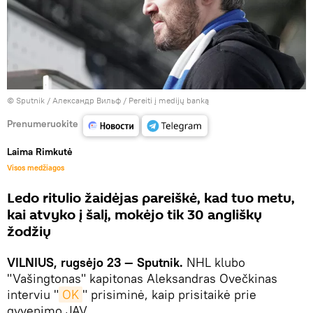
© Sputnik / Александр Вильф
/
Pereiti į medijų banką
Prenumeruokite
Laima Rimkutė
Visos medžiagos
Ledo ritulio žaidėjas pareiškė, kad tuo metu,
kai atvyko į šalį, mokėjo tik 30 angliškų
žodžių
VILNIUS, rugsėjo 23 — Sputnik.
NHL klubo
"Vašingtonas" kapitonas Aleksandras Ovečkinas
interviu "
OK
" prisiminė, kaip prisitaikė prie
gyvenimo JAV.