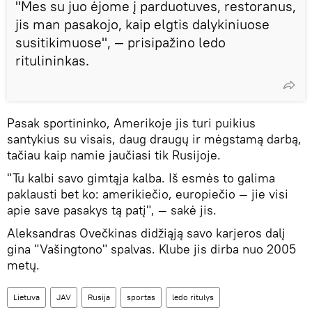
"Mes su juo ėjome į parduotuves, restoranus,
jis man pasakojo, kaip elgtis dalykiniuose
susitikimuose", — prisipažino ledo
ritulininkas.
Pasak sportininko, Amerikoje jis turi puikius
santykius su visais, daug draugų ir mėgstamą darbą,
tačiau kaip namie jaučiasi tik Rusijoje.
"Tu kalbi savo gimtąja kalba. Iš esmės to galima
paklausti bet ko: amerikiečio, europiečio — jie visi
apie save pasakys tą patį", — sakė jis.
Aleksandras Ovečkinas didžiąją savo karjeros dalį
gina "Vašingtono" spalvas. Klube jis dirba nuo 2005
metų.
Lietuva
JAV
Rusija
sportas
ledo ritulys