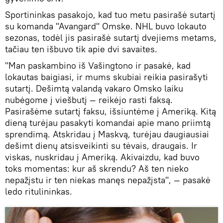
Sportininkas pasakojo, kad tuo metu pasirašė sutartį
su komanda "Avangard" Omske. NHL buvo lokauto
sezonas, todėl jis pasirašė sutartį dvejiems metams,
tačiau ten išbuvo tik apie dvi savaites.
"Man paskambino iš Vašingtono ir pasakė, kad
lokautas baigiasi, ir mums skubiai reikia pasirašyti
sutartį. Dešimtą valandą vakaro Omsko laiku
nubėgome į viešbutį — reikėjo rasti faksą.
Pasirašėme sutartį faksu, išsiuntėme į Ameriką. Kitą
dieną turėjau pasakyti komandai apie mano priimtą
sprendimą. Atskridau į Maskvą, turėjau daugiausiai
dešimt dienų atsisveikinti su tėvais, draugais. Ir
viskas, nuskridau į Ameriką. Akivaizdu, kad buvo
toks momentas: kur aš skrendu? Aš ten nieko
nepažįstu ir ten niekas manęs nepažįsta", — pasakė
ledo ritulininkas.