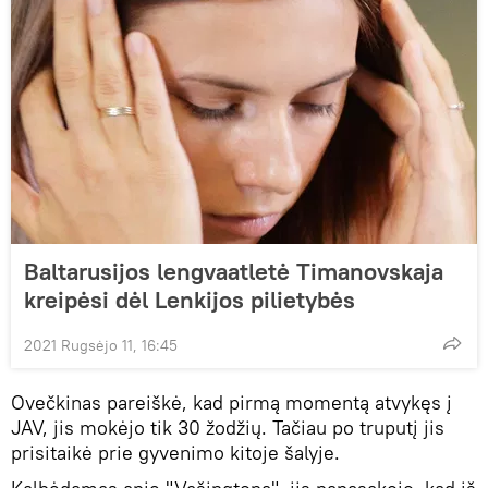
Baltarusijos lengvaatletė Timanovskaja
kreipėsi dėl Lenkijos pilietybės
2021 Rugsėjo 11, 16:45
Ovečkinas pareiškė, kad pirmą momentą atvykęs į
JAV, jis mokėjo tik 30 žodžių. Tačiau po truputį jis
prisitaikė prie gyvenimo kitoje šalyje.