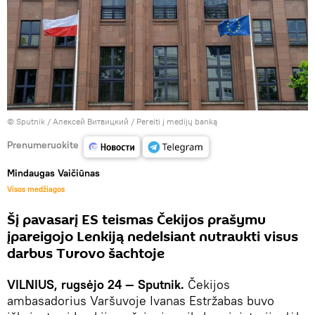
© Sputnik / Алексей Витвицкий
/
Pereiti į medijų banką
Prenumeruokite
Mindaugas Vaičiūnas
Visos medžiagos
Šį pavasarį ES teismas Čekijos prašymu
įpareigojo Lenkiją nedelsiant nutraukti visus
darbus Turovo šachtoje
VILNIUS, rugsėjo 24 — Sputnik.
Čekijos
ambasadorius Varšuvoje Ivanas Estržabas buvo