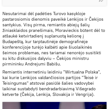
Nesutarimai dėl padėties Turovo kasykloje
pastarosiomis dienomis paveikė Lenkijos ir Čekijos
santykius. Visų pirma, remiantis abiejų šalių
žiniasklaidos pranešimais, Moravieckis būtent dėl to
atšaukė ketvirtadienį suplanuotą kelionę į
Budapeštą, kur tarptautinėje demografinėje
konferencijoje turėjo kalbėti apie šiuolaikinės
šeimos problemas, nes tariamai nenorėjo susitikti
su kitu diskusijos dalyviu – Čekijos ministru
pirmininku Andrejumi Babišu.
Remiantis internetiniu leidiniu "Wirtualna Polska",
kai kurie Lenkijos valdančiosios partijos "Teisė ir
Teisingumas" atstovai pasiūlė šalies vadovybei
laikinai sustabdyti bendradarbiavimą Višegrado
ketverte (Čekija, Lenkija, Slovakija ir Vengrija).