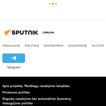
Lietuva
PASAULYJE
POLITIKA
EKONOMIKA
VISUOMENĖ
KULTŪR
Telegram
Apie projektą
Medžiagų naudojimo taisyklės
Privatumo politika
Slapukų naudojimo bei automatinio duomenų
išsaugojimo politika