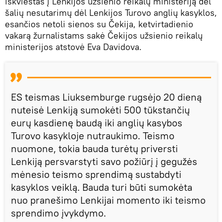
iškviestas į Lenkijos užsienio reikalų ministeriją dėl
šalių nesutarimų dėl Lenkijos Turovo anglių kasyklos,
esančios netoli sienos su Čekija, ketvirtadienio
vakarą žurnalistams sakė Čekijos užsienio reikalų
ministerijos atstovė Eva Davidova.
ES teismas Liuksemburge rugsėjo 20 dieną
nuteisė Lenkiją sumokėti 500 tūkstančių
eurų kasdienę baudą iki anglių kasybos
Turovo kasykloje nutraukimo. Teismo
nuomone, tokia bauda turėtų priversti
Lenkiją persvarstyti savo požiūrį į gegužės
mėnesio teismo sprendimą sustabdyti
kasyklos veiklą. Bauda turi būti sumokėta
nuo pranešimo Lenkijai momento iki teismo
sprendimo įvykdymo.