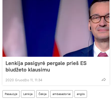
Lenkija pasigyrė pergale prieš ES
biudžeto klausimu
2020 Gruodžio 11, 11:34
Pasaulyje
Lenkija
Čekija
ambasadoriai
anglis