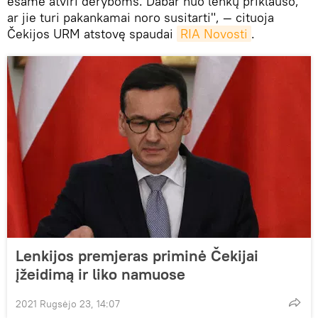
esame atviri deryboms. Dabar nuo lenkų priklauso,
ar jie turi pakankamai noro susitarti", — cituoja
Čekijos URM atstovę spaudai
RIA Novosti
.
Lenkijos premjeras priminė Čekijai
įžeidimą ir liko namuose
2021 Rugsėjo 23, 14:07