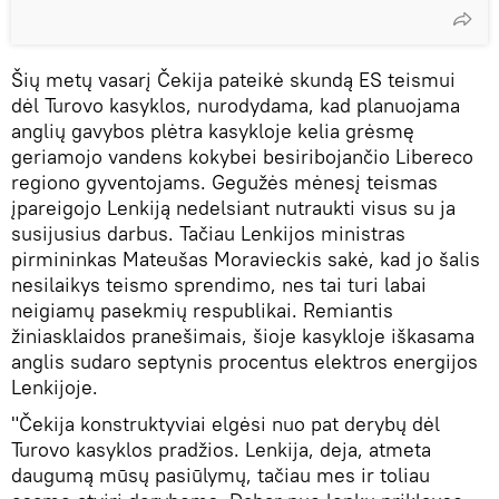
Šių metų vasarį Čekija pateikė skundą ES teismui
dėl Turovo kasyklos, nurodydama, kad planuojama
anglių gavybos plėtra kasykloje kelia grėsmę
geriamojo vandens kokybei besiribojančio Libereco
regiono gyventojams. Gegužės mėnesį teismas
įpareigojo Lenkiją nedelsiant nutraukti visus su ja
susijusius darbus. Tačiau Lenkijos ministras
pirmininkas Mateušas Moravieckis sakė, kad jo šalis
nesilaikys teismo sprendimo, nes tai turi labai
neigiamų pasekmių respublikai. Remiantis
žiniasklaidos pranešimais, šioje kasykloje iškasama
anglis sudaro septynis procentus elektros energijos
Lenkijoje.
"Čekija konstruktyviai elgėsi nuo pat derybų dėl
Turovo kasyklos pradžios. Lenkija, deja, atmeta
daugumą mūsų pasiūlymų, tačiau mes ir toliau