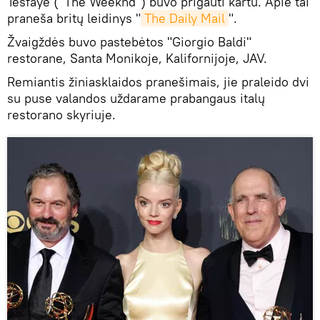
Tesfaye ("The Weeknd") buvo prigauti kartu. Apie tai
praneša britų leidinys "
The Daily Mail
".
Žvaigždės buvo pastebėtos "Giorgio Baldi"
restorane, Santa Monikoje, Kalifornijoje, JAV.
Remiantis žiniasklaidos pranešimais, jie praleido dvi
su puse valandos uždarame prabangaus italų
restorano skyriuje.