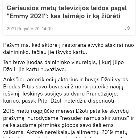
Geriausios metų televizijos laidos pagal
"Emmy 2021": kas laimėjo ir ką žiūrėti
2021 Rugsėjo 20, 14:09
Pažymima, kad aktorė į restoraną atvyko atskirai nuo
dainininko, tačiau jie išvyko kartu.
Ten buvo juodas dainininko visureigis, į kurį įlipo
Džoli, jie kartu nuvažiavo.
Anksčiau amerikiečių aktorius ir buvęs Džoli vyras
Bredas Pitas savo buvusiai žmonai pateikė naują
ieškinį. Ieškinys susijęs su dvaru Prancūzijoje,
kuriuo, pasak Pito, Džoli neleidžia disponuoti.
2016 metų rugpjūčio mėnesį Džoli pateikė skyrybų
prašymą, nurodydama "nesuderinamus skirtumus" ir
reikalaudama pirminės globos savo šešiems
vaikams. Aktorė nereikalauja alimentų. 2019 metų