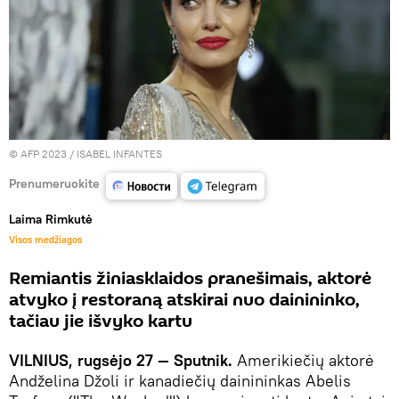
© AFP 2023 / ISABEL INFANTES
Prenumeruokite
Laima Rimkutė
Visos medžiagos
Remiantis žiniasklaidos pranešimais, aktorė
atvyko į restoraną atskirai nuo dainininko,
tačiau jie išvyko kartu
VILNIUS, rugsėjo 27 — Sputnik.
Amerikiečių aktorė
Andželina Džoli ir kanadiečių dainininkas Abelis