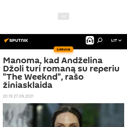
LIT
Lietuva
Manoma, kad Andželina
Džoli turi romaną su reperiu
"The Weeknd", rašo
žiniasklaida
20:19 27.09.2021