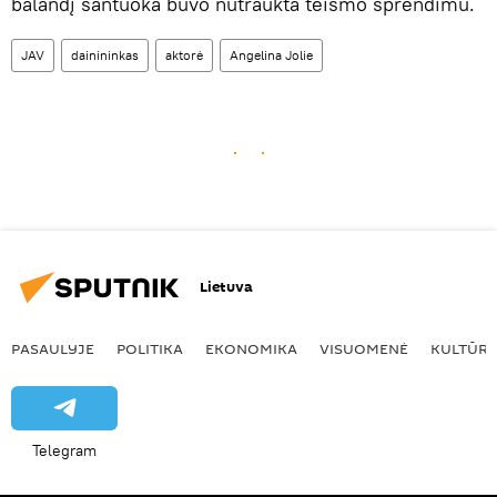
balandį santuoka buvo nutraukta teismo sprendimu.
JAV
dainininkas
aktorė
Angelina Jolie
Lietuva
PASAULYJE
POLITIKA
EKONOMIKA
VISUOMENĖ
KULTŪR
Telegram