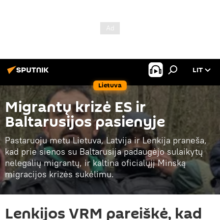
LIT
Lietuva
Migrantų krizė ES ir
Baltarusijos pasienyje
Pastaruoju metu Lietuva, Latvija ir Lenkija praneša,
kad prie sienos su Baltarusija padaugėjo sulaikytų
nelegalių migrantų, ir kaltina oficialųjį Minską
migracijos krizės sukėlimu.
Lenkijos VRM pareiškė, kad