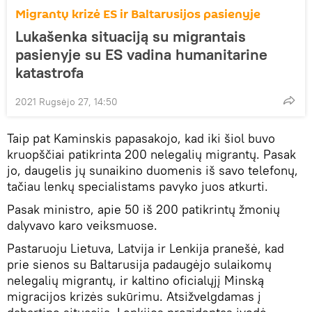
Migrantų krizė ES ir Baltarusijos pasienyje
Lukašenka situaciją su migrantais
pasienyje su ES vadina humanitarine
katastrofa
2021 Rugsėjo 27, 14:50
Taip pat Kaminskis papasakojo, kad iki šiol buvo
kruopščiai patikrinta 200 nelegalių migrantų. Pasak
jo, daugelis jų sunaikino duomenis iš savo telefonų,
tačiau lenkų specialistams pavyko juos atkurti.
Pasak ministro, apie 50 iš 200 patikrintų žmonių
dalyvavo karo veiksmuose.
Pastaruoju Lietuva, Latvija ir Lenkija pranešė, kad
prie sienos su Baltarusija padaugėjo sulaikomų
nelegalių migrantų, ir kaltino oficialųjį Minską
migracijos krizės sukūrimu. Atsižvelgdamas į