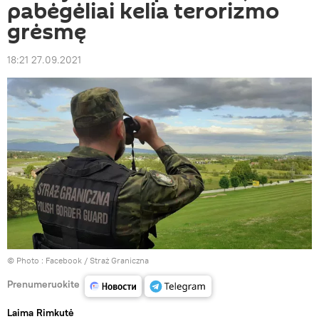
pabėgėliai kelia terorizmo
grėsmę
18:21 27.09.2021
© Photo :
Facebook / Straż Graniczna
Prenumeruokite
Laima Rimkutė