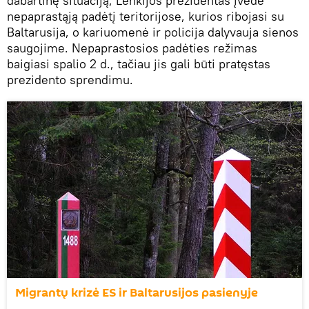
dabartinę situaciją, Lenkijos prezidentas įvedė
nepaprastąją padėtį teritorijose, kurios ribojasi su
Baltarusija, o kariuomenė ir policija dalyvauja sienos
saugojime. Nepaprastosios padėties režimas
baigiasi spalio 2 d., tačiau jis gali būti pratęstas
prezidento sprendimu.
Migrantų krizė ES ir Baltarusijos pasienyje