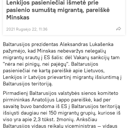
Lenkijos pasieniečiai išmetė prie
pasienio sumuštą migrantą, pareiškė
Minskas
2021 Rugsėjo 22, 11:36
Baltarusijos prezidentas Aleksandras Lukašenka
pažymėjo, kad Minskas nebevaržys nelegalių
migrantų srautų į ES šalis: dėl Vakarų sankcijų tam
"nėra nei pinigų, nei pajėgų". Baltarusijos
pasieniečiai ne kartą pareiškė apie Lietuvos,
Lenkijos ir Latvijos prievartinį migrantų išsiuntimą į
Baltarusijos teritoriją.
Pirmadienį Baltarusijos valstybės sienos komiteto
pirmininkas Anatolijus Lappo pareiškė, kad per
savaitę buvo bandoma iš ES į Baltarusijos teritoriją
išsiųsti daugiau nei 150 migrantų grupių, kuriose iš
viso yra apie 2,3 tūkst. žmonių. Anksčiau
Baltarusijos vidaus reikalų viceministras — vidaus