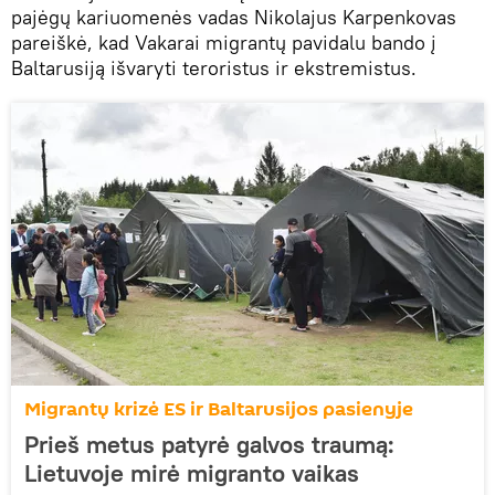
pajėgų kariuomenės vadas Nikolajus Karpenkovas
pareiškė, kad Vakarai migrantų pavidalu bando į
Baltarusiją išvaryti teroristus ir ekstremistus.
Migrantų krizė ES ir Baltarusijos pasienyje
Prieš metus patyrė galvos traumą:
Lietuvoje mirė migranto vaikas