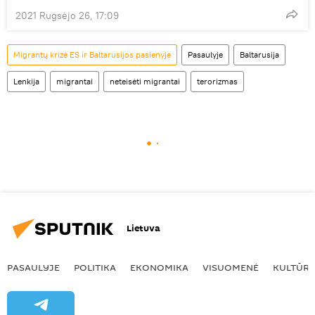
2021 Rugsėjo 26, 17:09
Migrantų krizė ES ir Baltarusijos pasienyje
Pasaulyje
Baltarusija
Lenkija
migrantai
neteisėti migrantai
terorizmas
Lietuva
PASAULYJE
POLITIKA
EKONOMIKA
VISUOMENĖ
KULTŪR