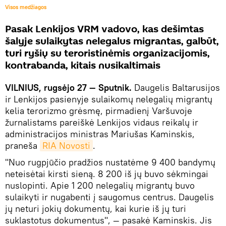
Visos medžiagos
Pasak Lenkijos VRM vadovo, kas dešimtas
šalyje sulaikytas nelegalus migrantas, galbūt,
turi ryšių su teroristinėmis organizacijomis,
kontrabanda, kitais nusikaltimais
VILNIUS, rugsėjo 27 — Sputnik.
Daugelis Baltarusijos
ir Lenkijos pasienyje sulaikomų nelegalių migrantų
kelia terorizmo grėsmę, pirmadienį Varšuvoje
žurnalistams pareiškė Lenkijos vidaus reikalų ir
administracijos ministras Mariušas Kaminskis,
praneša
RIA Novosti
.
"Nuo rugpjūčio pradžios nustatėme 9 400 bandymų
neteisėtai kirsti sieną. 8 200 iš jų buvo sėkmingai
nuslopinti. Apie 1 200 nelegalių migrantų buvo
sulaikyti ir nugabenti į saugomus centrus. Daugelis
jų neturi jokių dokumentų, kai kurie iš jų turi
suklastotus dokumentus", — pasakė Kaminskis. Jis