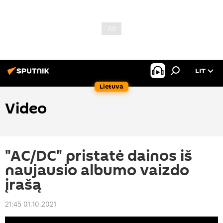
LIT
Lietuva
Video
"AC/DC" pristatė dainos iš
naujausio albumo vaizdo
įrašą
21:45 01.10.2021