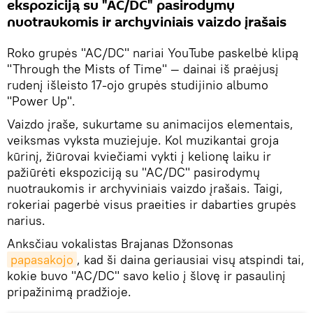
ekspoziciją su "AC/DC" pasirodymų
nuotraukomis ir archyviniais vaizdo įrašais
Roko grupės "AC/DC" nariai YouTube paskelbė klipą
"Through the Mists of Time" — dainai iš praėjusį
rudenį išleisto 17-ojo grupės studijinio albumo
"Power Up".
Vaizdo įraše, sukurtame su animacijos elementais,
veiksmas vyksta muziejuje. Kol muzikantai groja
kūrinį, žiūrovai kviečiami vykti į kelionę laiku ir
pažiūrėti ekspoziciją su "AC/DC" pasirodymų
nuotraukomis ir archyviniais vaizdo įrašais. Taigi,
rokeriai pagerbė visus praeities ir dabarties grupės
narius.
Anksčiau vokalistas Brajanas Džonsonas
papasakojo
, kad ši daina geriausiai visų atspindi tai,
kokie buvo "AC/DC" savo kelio į šlovę ir pasaulinį
pripažinimą pradžioje.