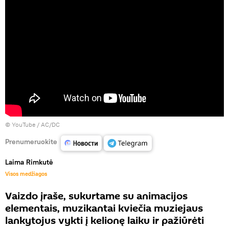
©
YouTube / AC/DC
Prenumeruokite
Laima Rimkutė
Visos medžiagos
Vaizdo įraše, sukurtame su animacijos
elementais, muzikantai kviečia muziejaus
lankytojus vykti į kelionę laiku ir pažiūrėti