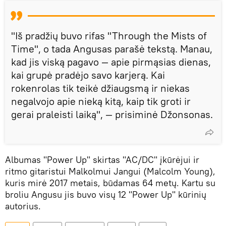
"Iš pradžių buvo rifas "Through the Mists of
Time", o tada Angusas parašė tekstą. Manau,
kad jis viską pagavo — apie pirmąsias dienas,
kai grupė pradėjo savo karjerą. Kai
rokenrolas tik teikė džiaugsmą ir niekas
negalvojo apie nieką kitą, kaip tik groti ir
gerai praleisti laiką", — prisiminė Džonsonas.
Albumas "Power Up" skirtas "AC/DC" įkūrėjui ir
ritmo gitaristui Malkolmui Jangui (Malcolm Young),
kuris mirė 2017 metais, būdamas 64 metų. Kartu su
broliu Angusu jis buvo visų 12 "Power Up" kūrinių
autorius.