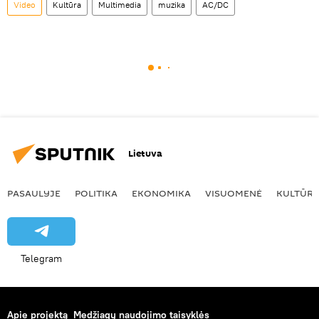
Video
Kultūra
Multimedia
muzika
AC/DC
Lietuva
PASAULYJE
POLITIKA
EKONOMIKA
VISUOMENĖ
KULTŪR
Telegram
Apie projektą
Medžiagų naudojimo taisyklės