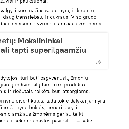
žuviai ir paukštienai.
ų valgyti kuo mažiau saldumynų ir kepinių,
, daug transriebalų ir cukraus. Viso grūdo
a daug sveikesnė vyresnio amžiaus žmonėms.
metų: Mokslininkai
gali tapti superilgaamžiu
ydytojos, turi būti pagyvenusių žmonių
iant į individualų tam tikro produkto
is ir riešutais reikėtų būti atsargiems.
arnyne divertikulus, tada tokie dalykai jam yra
ino žarnyno būklės, nenori daryti
esnio amžiaus žmonėms geriau teikti
ms ir sėkloms pastos pavidalu", — sakė