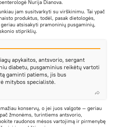
oenterologė Nurija Dianova.
nkiau jam susitvarkyti su virškinimu. Tai ypač
maisto produktus, todėl, pasak dietologės,
eriau atsisakyti pramoninių pusgaminių,
konio stipriklių.
iagų apykaitos, antsvorio, sergant
iniu diabetu, pusgaminius reikėtų vartoti
tą gaminti patiems, jis bus
ė mitybos specialistė.
 mažiau konservų, o jei juos valgote — geriau
ypač žmonėms, turintiems antsvorio,
ribokite raudonos mėsos vartojimą ir pirmenybę