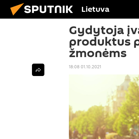
Lietuva
Gydytoja įv
produktus 
žmonėms
18:08 01.10.2021