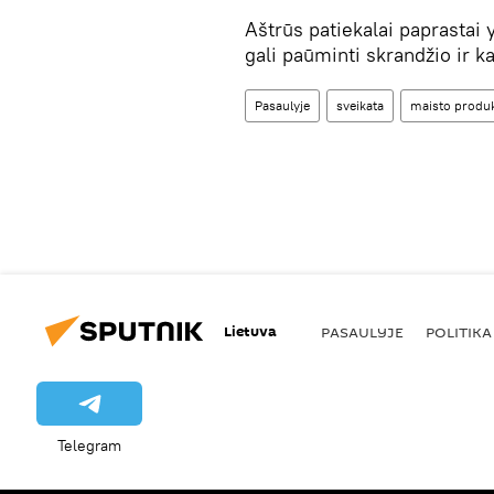
Aštrūs patiekalai paprasta
gali paūminti skrandžio ir k
Pasaulyje
sveikata
maisto produk
Lietuva
PASAULYJE
POLITIKA
Telegram