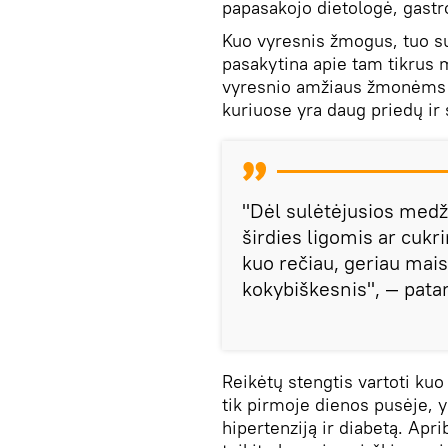
papasakojo dietologė, gastr
Kuo vyresnis žmogus, tuo su
pasakytina apie tam tikrus 
vyresnio amžiaus žmonėms g
kuriuose yra daug priedų ir s
"Dėl sulėtėjusios medž
širdies ligomis ar cukr
kuo rečiau, geriau mais
kokybiškesnis", — patar
Reikėtų stengtis vartoti kuo
tik pirmoje dienos pusėje, 
hipertenziją ir diabetą. Ap