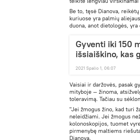
teikite lengviau virškinamai 
Be to, tęsė Dianova, reikėt
kuriuose yra palmių aliejaus
duona, anot dietologės, yr
Gyventi iki 150 
išsiaiškino, kas 
2021 Spalio 1, 06:07
Vaisiai ir daržovės, pasak g
mityboje — žinoma, atsižvelg
toleravimą. Tačiau su sėklom
"Jei žmogus žino, kad turi ž
neleidžiami. Jei žmogus než
kolonoskopijos, tuomet vyr
pirmenybę maltiems riešuta
Dianova.