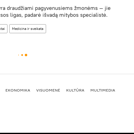
i yra draudžiami pagyvenusiems žmonėms — jie
asos ligas, padarė išvadą mitybos specialistė.
tai
Medicina ir sveikata
EKONOMIKA
VISUOMENĖ
KULTŪRA
MULTIMEDIA