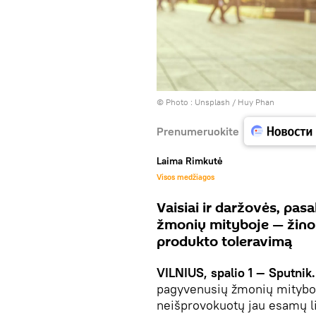
© Photo :
Unsplash / Huy Phan
Prenumeruokite
Laima Rimkutė
Visos medžiagos
Vaisiai ir daržovės, pas
žmonių mityboje — žinom
produkto toleravimą
VILNIUS, spalio 1 — Sputnik.
pagyvenusių žmonių mitybos,
neišprovokuotų jau esamų l