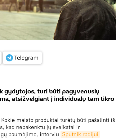
ak gydytojos, turi būti pagyvenusių
a, atsižvelgiant į individualų tam tikro
Kokie maisto produktai turėtų būti pašalinti iš
 kad nepakenktų jų sveikatai ir
igų paūmėjimo, interviu
Sputnik radijui