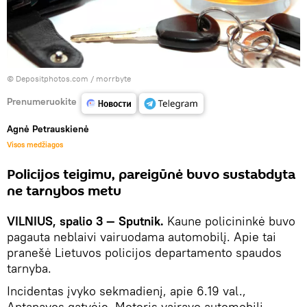
© Depositphotos.com /
morrbyte
Prenumeruokite
Agnė Petrauskienė
Visos medžiagos
Policijos teigimu, pareigūnė buvo sustabdyta
ne tarnybos metu
VILNIUS, spalio 3 — Sputnik.
Kaune policininkė buvo
pagauta neblaivi vairuodama automobilį. Apie tai
pranešė Lietuvos policijos departamento spaudos
tarnyba.
Incidentas įvyko sekmadienį, apie 6.19 val.,
Antanavos gatvėje. Moteris vairavo automobilį