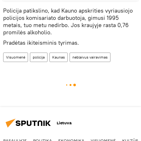
Policija patikslino, kad Kauno apskrities vyriausiojo
policijos komisariato darbuotoja, gimusi 1995
metais, tuo metu nedirbo. Jos kraujyje rasta 0,76
promilės alkoholio.
Pradėtas ikiteisminis tyrimas.
Visuomenė
policija
Kaunas
neblaivus vairavimas
Lietuva
PASAULYJE
POLITIKA
EKONOMIKA
VISUOMENĖ
KULTŪR