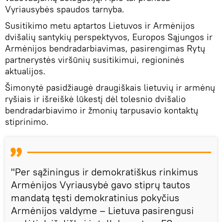
Vyriausybės spaudos tarnyba.
Susitikimo metu aptartos Lietuvos ir Armėnijos
dvišalių santykių perspektyvos, Europos Sąjungos ir
Armėnijos bendradarbiavimas, pasirengimas Rytų
partnerystės viršūnių susitikimui, regioninės
aktualijos.
Šimonytė pasidžiaugė draugiškais lietuvių ir armėnų
ryšiais ir išreiškė lūkestį dėl tolesnio dvišalio
bendradarbiavimo ir žmonių tarpusavio kontaktų
stiprinimo.
"Per sąžiningus ir demokratiškus rinkimus
Armėnijos Vyriausybė gavo stiprų tautos
mandatą tęsti demokratinius pokyčius
Armėnijos valdyme – Lietuva pasirengusi