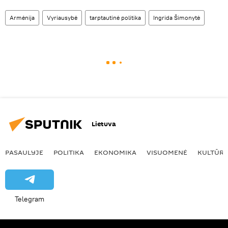
Armėnija
Vyriausybė
tarptautinė politika
Ingrida Šimonytė
Lietuva
PASAULYJE
POLITIKA
EKONOMIKA
VISUOMENĖ
KULTŪR
Telegram