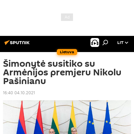
LIT
Lietuva
Šimonytė susitiko su
Armėnijos premjeru Nikolu
Pašinianu
16:40 04.10.2021