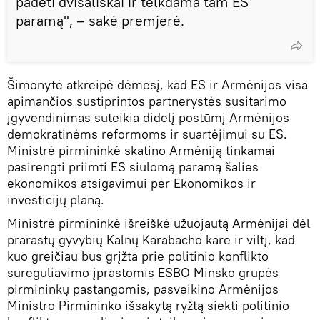
padėti dvišališkai ir telkdama tam ES
paramą", – sakė premjerė.
Šimonytė atkreipė dėmesį, kad ES ir Armėnijos visa
apimančios sustiprintos partnerystės susitarimo
įgyvendinimas suteikia didelį postūmį Armėnijos
demokratinėms reformoms ir suartėjimui su ES.
Ministrė pirmininkė skatino Armėniją tinkamai
pasirengti priimti ES siūlomą paramą šalies
ekonomikos atsigavimui per Ekonomikos ir
investicijų planą.
Ministrė pirmininkė išreiškė užuojautą Armėnijai dėl
prarastų gyvybių Kalnų Karabacho kare ir viltį, kad
kuo greičiau bus grįžta prie politinio konflikto
sureguliavimo įprastomis ESBO Minsko grupės
pirmininkų pastangomis, pasveikino Armėnijos
Ministro Pirmininko išsakytą ryžtą siekti politinio