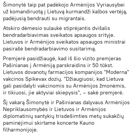
Šimonytė taip pat padėkojo Armėnijos Vyriausybei
už komandiruotą į Lietuvą kurmandži kalbos vertėją,
padėjusią bendrauti su migrantais.
Atskiro dėmesio sulaukė stiprėjantis dvišalis
bendradarbiavimas sveikatos apsaugos srityje.
Lietuvos ir Armėnijos sveikatos apsaugos ministrai
pasirašė bendradarbiavimo susitarimą.
Premjerė pasidžiaugė, kad iš šio vizito premjeras
Pašinianas į Armėniją parskraidins ir 50 tūkst.
Lietuvos dovanotų farmacijos kompanijos "Moderna"
vakcinos Spikevax dozių. "Džiaugiuosi, kad Lietuva
gali pasidalyti vakcinomis su Armėnijos žmonėmis,
ir tikiuosi, jie aktyviai skiepysis", – sakė premjerė.
Šį vakarą Šimonytė ir Pašinianas dalyvaus Armėnijos
Nepriklausomybės ir Lietuvos ir Armėnijos
diplomatinių santykių trisdešimties metų sukakčių
paminėjimui skirtame koncerte Kauno
filharmonijoje.