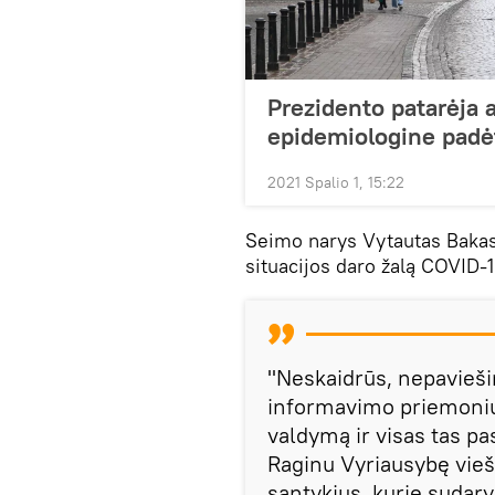
Prezidento patarėja 
epidemiologine padė
2021 Spalio 1, 15:22
Seimo narys Vytautas Bakas 
situacijos daro žalą COVID-
"Neskaidrūs, nepavieši
informavimo priemonių
valdymą ir visas tas pa
Raginu Vyriausybę vieša
santykius, kurie sudar