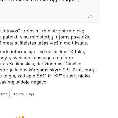
Lietuvos" kreipsis į ministrę pirmininkę
pateikti visų ministerijų ir joms pavaldžių
 metais išleistas lėšas viešinimo tikslais.
rodė informacija, kad už tai, kad "Kitokių
rodytų sveikatos apsaugos ministro
ras Kulikauskas, dar žinomas "Ciniško
terija laidos kūrėjams skyrė 9,9 tūkst. eurų.
 teigia, kad apie SAM ir "KP" sutartį nieko
yvavimą laidoje negavo.
usybė
Arūnas Dulkys