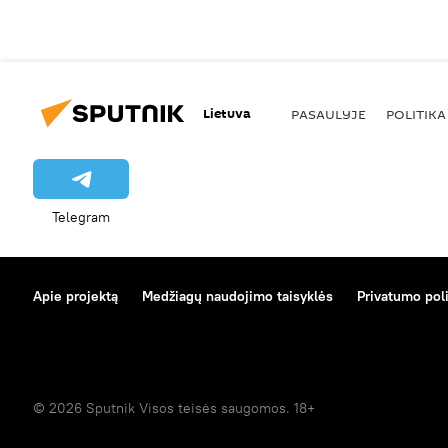
Lietuva
PASAULYJE
POLITIKA
Telegram
Apie projektą
Medžiagų naudojimo taisyklės
Privatumo poli
© 2026 Sputnik Visos teisės saugomos. 18+