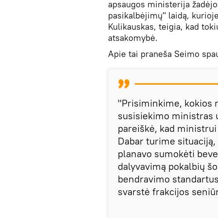
apsaugos ministerija žadėjo
pasikalbėjimų" laidą, kurioj
Kulikauskas, teigia, kad tok
atsakomybė.
Apie tai praneša Seimo spa
"Prisiminkime, kokios 
susisiekimo ministras 
pareiškė, kad ministrui
Dabar turime situaciją,
planavo sumokėti bevei
dalyvavimą pokalbių šou
bendravimo standartus 
svarstė frakcijos seniū