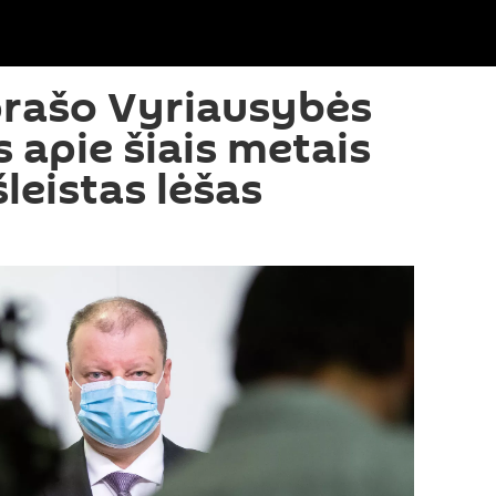
prašo Vyriausybės
 apie šiais metais
šleistas lėšas