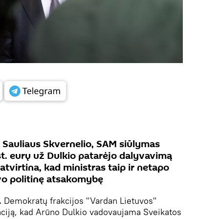
 Sauliaus Skvernelio, SAM siūlymas
t. eurų už Dulkio patarėjo dalyvavimą
atvirtina, kad ministras taip ir netapo
avo politinę atsakomybę
.
Demokratų frakcijos "Vardan Lietuvos"
aciją, kad Arūno Dulkio vadovaujama Sveikatos