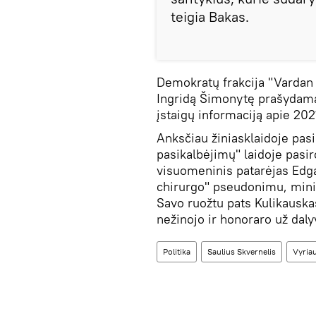
teigia Bakas.
Demokratų frakcija "Vardan 
Ingridą Šimonytę prašydama 
įstaigų informaciją apie 2021
Anksčiau žiniasklaidoje pasi
pasikalbėjimų" laidoje pasi
visuomeninis patarėjas Edga
chirurgo" pseudonimu, minis
Savo ruožtu pats Kulikauskas
nežinojo ir honoraro už dal
Politika
Saulius Skvernelis
Vyria