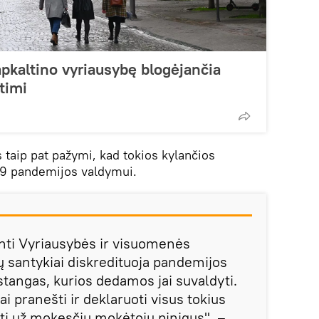
apkaltino vyriausybę blogėjančia
timi
taip pat pažymi, kad tokios kylančios
19 pandemijos valdymui.
nti Vyriausybės ir visuomenės
 santykiai diskredituoja pandemijos
stangas, kurios dedamos jai suvaldyti.
i pranešti ir deklaruoti visus tokius
yti už mokesčių mokėtojų pinigus", –