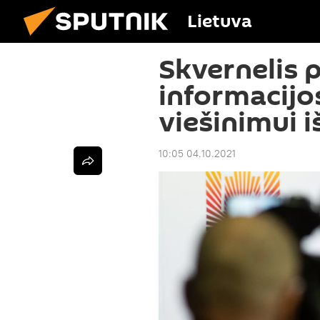
Lietuva
Skvernelis 
informacijos
viešinimui i
10:05 04.10.2021