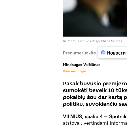
© Photo :
Lietuvos Respublikos Seimas
Prenumeruokite
Mindaugas Vaičiūnas
Visos medžiagos
Pasak buvusio premjero
sumokėti beveik 10 tūks
pokalbių šou dar kartą p
politiku, suvokiančiu s
VILNIUS, spalio 4 — Sputnik
atstovai, vertindami inform