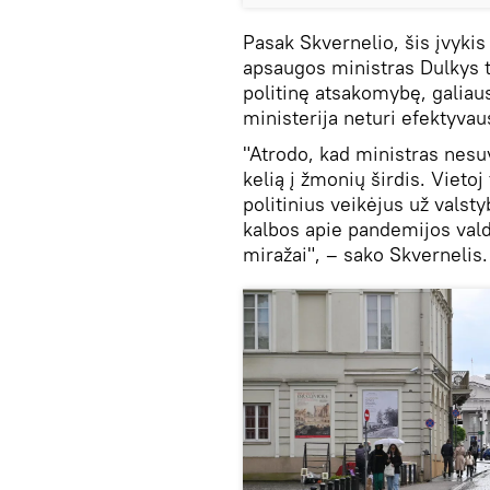
Pasak Skvernelio, šis įvykis 
apsaugos ministras Dulkys ta
politinę atsakomybę, galiaus
ministerija neturi efektyva
"Atrodo, kad ministras nesuv
kelią į žmonių širdis. Vieto
politinius veikėjus už valst
kalbos apie pandemijos valdym
miražai", – sako Skvernelis.