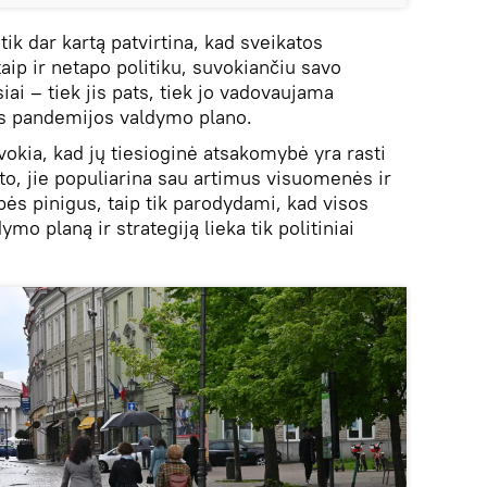
tik dar kartą patvirtina, kad sveikatos
ip ir netapo politiku, suvokiančiu savo
iai – tiek jis pats, tiek jo vadovaujama
us pandemijos valdymo plano.
okia, kad jų tiesioginė atsakomybė yra rasti
j to, jie populiarina sau artimus visuomenės ir
ybės pinigus, taip tik parodydami, kad visos
o planą ir strategiją lieka tik politiniai