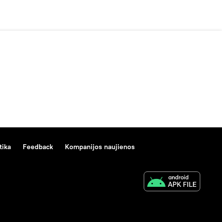
tika
Feedback
Kompanijos naujienos