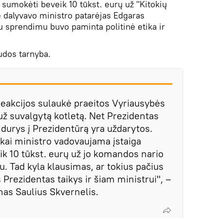
 sumokėti beveik 10 tūkst. eurų už "Kitokių
e dalyvavo ministro patarėjas Edgaras
iu sprendimu buvo paminta politinė etika ir
udos tarnyba.
reakcijos sulaukė praeitos Vyriausybės
už suvalgytą kotletą. Net Prezidentas
 durys į Prezidentūrą yra uždarytos.
 kai ministro vadovaujama įstaiga
k 10 tūkst. eurų už jo komandos nario
. Tad kyla klausimas, ar tokius pačius
Prezidentas taikys ir šiam ministrui", –
nas Saulius Skvernelis.