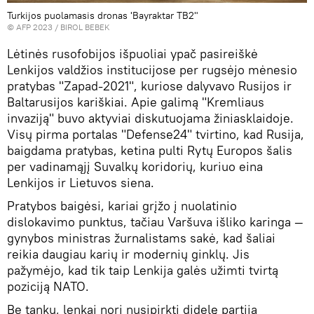
Turkijos puolamasis dronas 'Bayraktar TB2"
© AFP 2023 / BIROL BEBEK
Lėtinės rusofobijos išpuoliai ypač pasireiškė
Lenkijos valdžios institucijose per rugsėjo mėnesio
pratybas "Zapad-2021", kuriose dalyvavo Rusijos ir
Baltarusijos kariškiai. Apie galimą "Kremliaus
invaziją" buvo aktyviai diskutuojama žiniasklaidoje.
Visų pirma portalas "Defense24" tvirtino, kad Rusija,
baigdama pratybas, ketina pulti Rytų Europos šalis
per vadinamąjį Suvalkų koridorių, kuriuo eina
Lenkijos ir Lietuvos siena.
Pratybos baigėsi, kariai grįžo į nuolatinio
dislokavimo punktus, tačiau Varšuva išliko karinga —
gynybos ministras žurnalistams sakė, kad šaliai
reikia daugiau karių ir modernių ginklų. Jis
pažymėjo, kad tik taip Lenkija galės užimti tvirtą
poziciją NATO.
Be tankų, lenkai nori nusipirkti didelę partiją