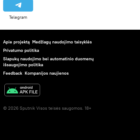
Telegram
Apie projektą
Medžiagų naudojimo taisyklės
Privatumo politika
Slapukų naudojimo bei automatinio duomenų
išsaugojimo politika
Feedback
Kompanijos naujienos
© 2026 Sputnik Visos teisės saugomos. 18+