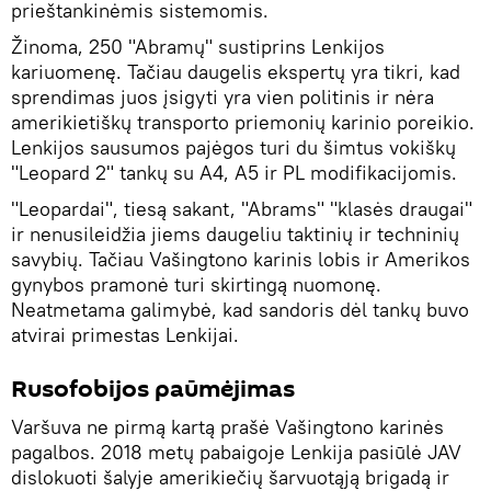
prieštankinėmis sistemomis.
Žinoma, 250 "Abramų" sustiprins Lenkijos
kariuomenę. Tačiau daugelis ekspertų yra tikri, kad
sprendimas juos įsigyti yra vien politinis ir nėra
amerikietiškų transporto priemonių karinio poreikio.
Lenkijos sausumos pajėgos turi du šimtus vokiškų
"Leopard 2" tankų su A4, A5 ir PL modifikacijomis.
"Leopardai", tiesą sakant, "Abrams" "klasės draugai"
ir nenusileidžia jiems daugeliu taktinių ir techninių
savybių. Tačiau Vašingtono karinis lobis ir Amerikos
gynybos pramonė turi skirtingą nuomonę.
Neatmetama galimybė, kad sandoris dėl tankų buvo
atvirai primestas Lenkijai.
Rusofobijos paūmėjimas
Varšuva ne pirmą kartą prašė Vašingtono karinės
pagalbos. 2018 metų pabaigoje Lenkija pasiūlė JAV
dislokuoti šalyje amerikiečių šarvuotąją brigadą ir