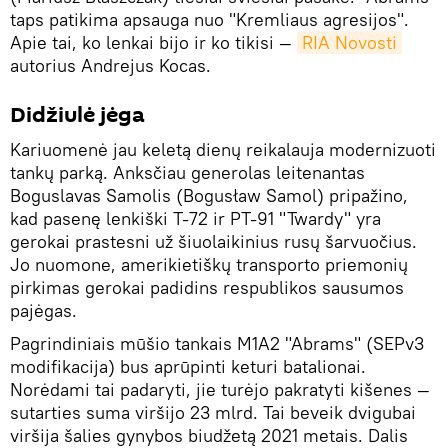
taps patikima apsauga nuo "Kremliaus agresijos".
Apie tai, ko lenkai bijo ir ko tikisi —
RIA Novosti
autorius Andrejus Kocas.
Didžiulė jėga
Kariuomenė jau keletą dienų reikalauja modernizuoti
tankų parką. Anksčiau generolas leitenantas
Boguslavas Samolis (Bogusław Samol) pripažino,
kad pasenę lenkiški T-72 ir PT-91 "Twardy" yra
gerokai prastesni už šiuolaikinius rusų šarvuočius.
Jo nuomone, amerikietiškų transporto priemonių
pirkimas gerokai padidins respublikos sausumos
pajėgas.
Pagrindiniais mūšio tankais M1A2 "Abrams" (SEPv3
modifikacija) bus aprūpinti keturi batalionai.
Norėdami tai padaryti, jie turėjo pakratyti kišenes —
sutarties suma viršijo 23 mlrd. Tai beveik dvigubai
viršija šalies gynybos biudžetą 2021 metais. Dalis