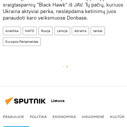
sraigtasparnių "Black Hawk" iš JAV. Tų pačių, kuriuos
Ukraina aktyviai perka, neslėpdama ketinimų juos
panaudoti karo veiksmuose Donbase.
Analitika
NATO
Rusija
Lenkija
Abrams
tankai
Europos Parlamentas
Lietuva
PASAULYJE
POLITIKA
EKONOMIKA
VISUOMENĖ
KULTŪR