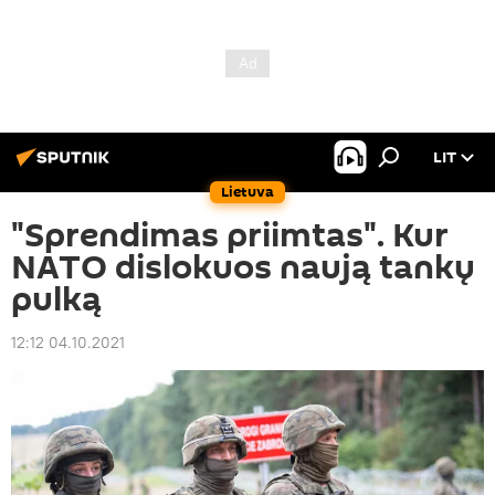
LIT
Lietuva
"Sprendimas priimtas". Kur
NATO dislokuos naują tankų
pulką
12:12 04.10.2021