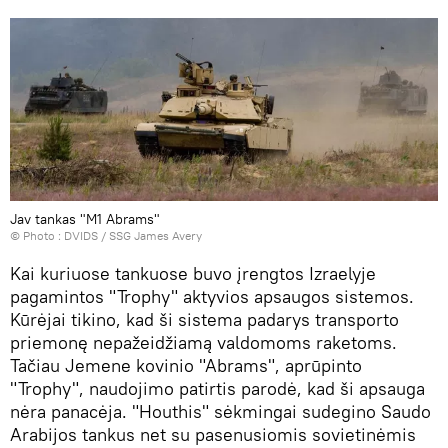
Jav tankas "M1 Abrams"
© Photo :
DVIDS / SSG James Avery
Kai kuriuose tankuose buvo įrengtos Izraelyje
pagamintos "Trophy" aktyvios apsaugos sistemos.
Kūrėjai tikino, kad ši sistema padarys transporto
priemonę nepažeidžiamą valdomoms raketoms.
Tačiau Jemene kovinio "Abrams", aprūpinto
"Trophy", naudojimo patirtis parodė, kad ši apsauga
nėra panacėja. "Houthis" sėkmingai sudegino Saudo
Arabijos tankus net su pasenusiomis sovietinėmis