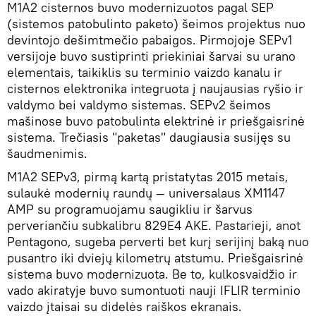
M1A2 cisternos buvo modernizuotos pagal SEP
(sistemos patobulinto paketo) šeimos projektus nuo
devintojo dešimtmečio pabaigos. Pirmojoje SEPv1
versijoje buvo sustiprinti priekiniai šarvai su urano
elementais, taikiklis su terminio vaizdo kanalu ir
cisternos elektronika integruota į naujausias ryšio ir
valdymo bei valdymo sistemas. SEPv2 šeimos
mašinose buvo patobulinta elektrinė ir priešgaisrinė
sistema. Trečiasis "paketas" daugiausia susijęs su
šaudmenimis.
M1A2 SEPv3, pirmą kartą pristatytas 2015 metais,
sulaukė modernių raundų — universalaus XM1147
AMP su programuojamu saugikliu ir šarvus
perveriančiu subkalibru 829E4 AKE. Pastarieji, anot
Pentagono, sugeba perverti bet kurį serijinį baką nuo
pusantro iki dviejų kilometrų atstumu. Priešgaisrinė
sistema buvo modernizuota. Be to, kulkosvaidžio ir
vado akiratyje buvo sumontuoti nauji IFLIR terminio
vaizdo įtaisai su didelės raiškos ekranais.