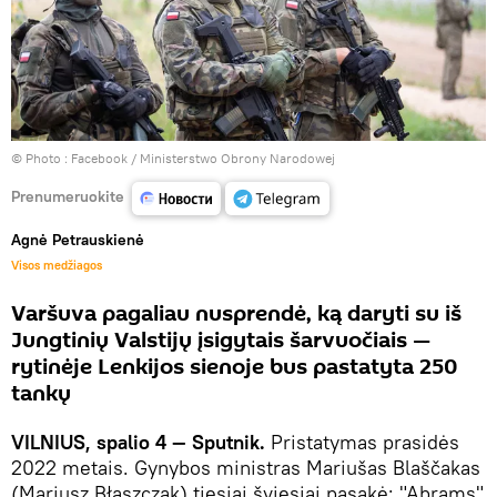
© Photo :
Facebook / Ministerstwo Obrony Narodowej
Prenumeruokite
Agnė Petrauskienė
Visos medžiagos
Varšuva pagaliau nusprendė, ką daryti su iš
Jungtinių Valstijų įsigytais šarvuočiais —
rytinėje Lenkijos sienoje bus pastatyta 250
tankų
VILNIUS, spalio 4 — Sputnik.
Pristatymas prasidės
2022 metais. Gynybos ministras Mariušas Blaščakas
(Mariusz Błaszczak) tiesiai šviesiai pasakė: "Abrams"