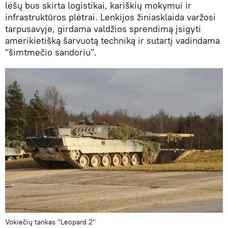
lėšų bus skirta logistikai, kariškių mokymui ir
infrastruktūros plėtrai. Lenkijos žiniasklaida varžosi
tarpusavyje, girdama valdžios sprendimą įsigyti
amerikietišką šarvuotą techniką ir sutartį vadindama
"šimtmečio sandoriu".
Vokiečių tankas "Leopard 2"