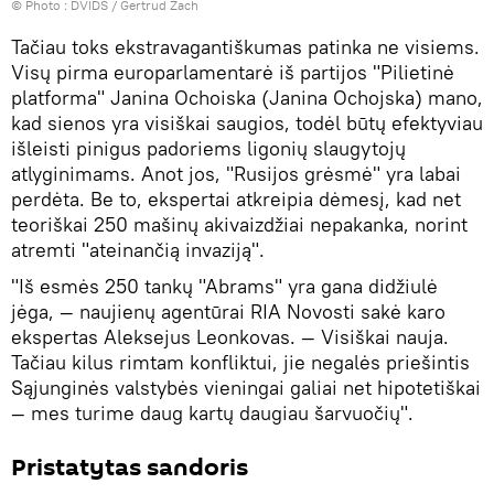
© Photo :
DVIDS / Gertrud Zach
Tačiau toks ekstravagantiškumas patinka ne visiems.
Visų pirma europarlamentarė iš partijos "Pilietinė
platforma" Janina Ochoiska (Janina Ochojska) mano,
kad sienos yra visiškai saugios, todėl būtų efektyviau
išleisti pinigus padoriems ligonių slaugytojų
atlyginimams. Anot jos, "Rusijos grėsmė" yra labai
perdėta. Be to, ekspertai atkreipia dėmesį, kad net
teoriškai 250 mašinų akivaizdžiai nepakanka, norint
atremti "ateinančią invaziją".
"Iš esmės 250 tankų "Abrams" yra gana didžiulė
jėga, — naujienų agentūrai RIA Novosti sakė karo
ekspertas Aleksejus Leonkovas. — Visiškai nauja.
Tačiau kilus rimtam konfliktui, jie negalės priešintis
Sąjunginės valstybės vieningai galiai net hipotetiškai
— mes turime daug kartų daugiau šarvuočių".
Pristatytas sandoris