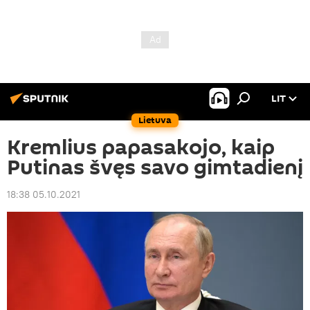
LIT
Lietuva
Kremlius papasakojo, kaip
Putinas švęs savo gimtadienį
18:38 05.10.2021