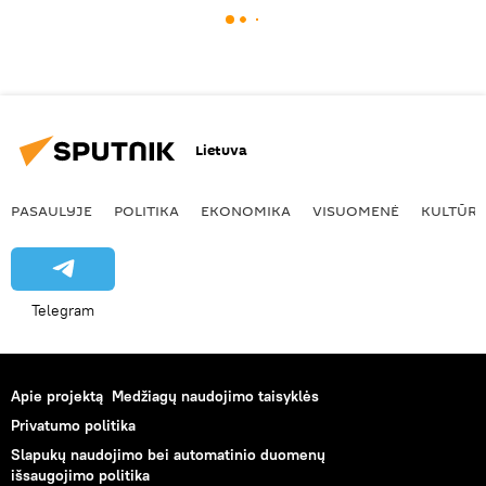
Lietuva
PASAULYJE
POLITIKA
EKONOMIKA
VISUOMENĖ
KULTŪR
Telegram
Apie projektą
Medžiagų naudojimo taisyklės
Privatumo politika
Slapukų naudojimo bei automatinio duomenų
išsaugojimo politika