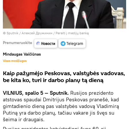
© Sputnik / Алексей Дружинин
/
Pereiti į medijų banką
Prenumeruokite
Mindaugas Vaičiūnas
Visos medžiagos
Kaip pažymėjo Peskovas, valstybės vadovas,
be kita ko, turi ir darbo planų tą dieną
VILNIUS, spalio 5 — Sputnik.
Rusijos prezidento
atstovas spaudai Dmitrijus Peskovas pranešė, kad
gimtadienio dieną pas valstybės vadovą Vladimirą
Putiną yra darbo planų, tačiau vakare jis švęs su
šeima ir draugais.
Rusijos prezidentas ketvirtadienį švęs 69-ąjį