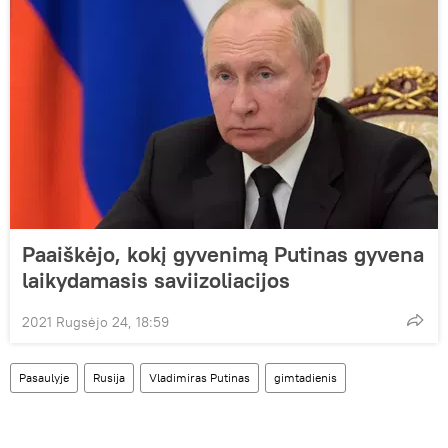
Paaiškėjo, kokį gyvenimą Putinas gyvena
laikydamasis saviizoliacijos
2021 Rugsėjo 24, 18:59
Pasaulyje
Rusija
Vladimiras Putinas
gimtadienis