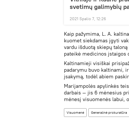
svetimų galimybių p
2021 Spalio 7, 12:26
Kaip pažymima, L. A. kalti
kuomet siekdamas įgyti vakc
vardu išduotą skiepų taloną 
pateikė medicinos įstaigos
Kaltinamieji visiškai prisip
padarymu buvo kaltinami, ir
įsakymą, todėl abiem paski
Marijampolės apylinkės teis
darbais — jis 6 mėnesius pri
mėnesį visuomenės labui, o 
Visuomenė
Generalinė prokuratūra