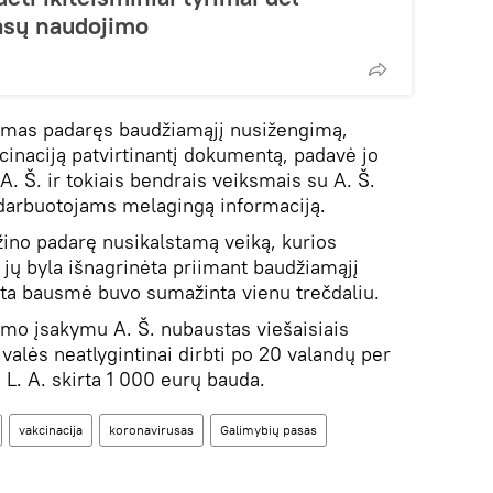
asų naudojimo
namas padaręs baudžiamąjį nusižengimą,
inaciją patvirtinantį dokumentą, padavė jo
A. Š. ir tokiais bendrais veiksmais su A. Š.
 darbuotojams melagingą informaciją.
ažino padarę nusikalstamą veiką, kurios
 jų byla išnagrinėta priimant baudžiamąjį
rta bausmė buvo sumažinta vienu trečdaliu.
mo įsakymu A. Š. nubaustas viešaisiais
valės neatlygintinai dirbti po 20 valandų per
L. A. skirta 1 000 eurų bauda.
vakcinacija
koronavirusas
Galimybių pasas