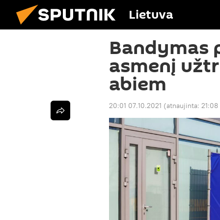
Lietuva
Bandymas pa
asmenį užt
abiem
20:01 07.10.2021
(atnaujinta:
21:08