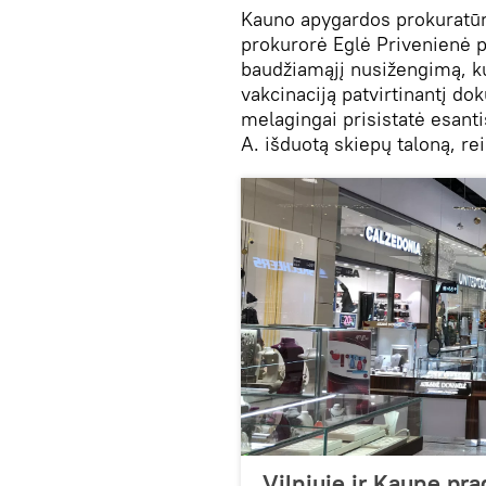
Kauno apygardos prokuratūr
prokurorė Eglė Privenienė p
baudžiamąjį nusižengimą, k
vakcinaciją patvirtinantį do
melagingai prisistatė esanti
A. išduotą skiepų taloną, rei
Vilniuje ir Kaune prad