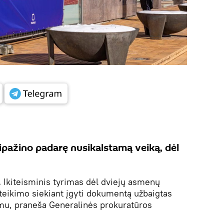
isipažino padarę nusikalstamą veiką, dėl
.
Ikiteisminis tyrimas dėl dviejų asmenų
teikimo siekiant įgyti dokumentą užbaigtas
u, praneša Generalinės prokuratūros