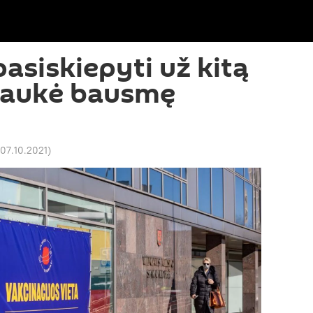
siskiepyti už kitą
raukė bausmę
 07.10.2021
)