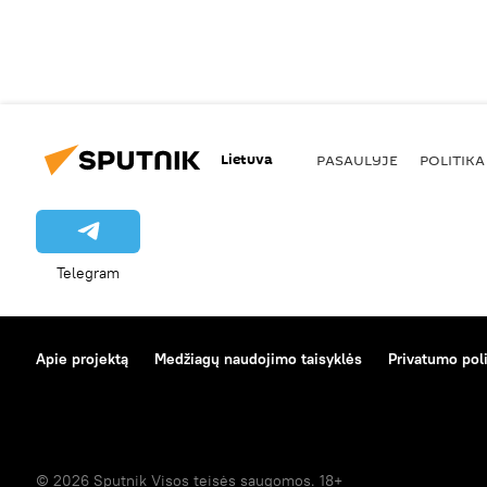
Lietuva
PASAULYJE
POLITIKA
Telegram
Apie projektą
Medžiagų naudojimo taisyklės
Privatumo poli
© 2026 Sputnik Visos teisės saugomos. 18+