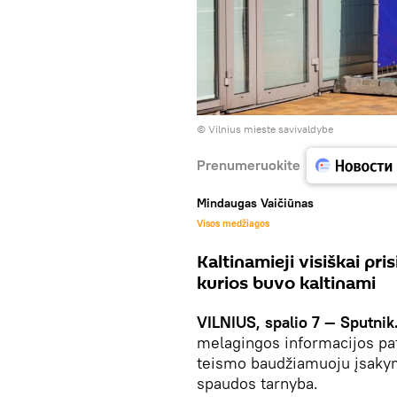
©
Vilnius mieste savivaldybe
Prenumeruokite
Mindaugas Vaičiūnas
Visos medžiagos
Kaltinamieji visiškai pr
kurios buvo kaltinami
VILNIUS, spalio 7 — Sputnik
melagingos informacijos pa
teismo baudžiamuoju įsakym
spaudos tarnyba.