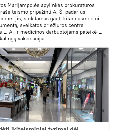
os Marijampolės apylinkės prokuratūros
rašė teismo pripažinti A. Š. padarius
uomet jis, siekdamas gauti kitam asmeniui
kumentą, sveikatos priežiūros centre
s L. A. ir medicinos darbuotojams pateikė L.
kalingą vakcinacijai.
ėti ikiteisminiai tyrimai dėl