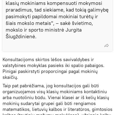
klasių mokiniams kompensuoti mokymosi
praradimus, tad siekiame, kad tokią galimybę
pasimokyti papildomai mokiniai turėtų ir
šiais mokslo metais", – sakė švietimo,
mokslo ir sporto ministrė Jurgita
Šiugždinienė.
Konsultacijoms skirtos lėšos savivaldybes ir
valstybines mokyklas pasieks iki spalio pabaigos.
Pinigai paskirstyti proporcingai pagal mokinių
skaičių.
Taip pat pabrėžiama, jog konsultacijos gali būti
organizuojamos visų klasių mokiniams kontaktiniu
arba nuotoliniu būdu. Vienai klasei ar iš kelių klasių
mokinių sudarytai grupei gali būti rengiamos
matematikos, lietuvių kalbos ir literatūros, gimtosios