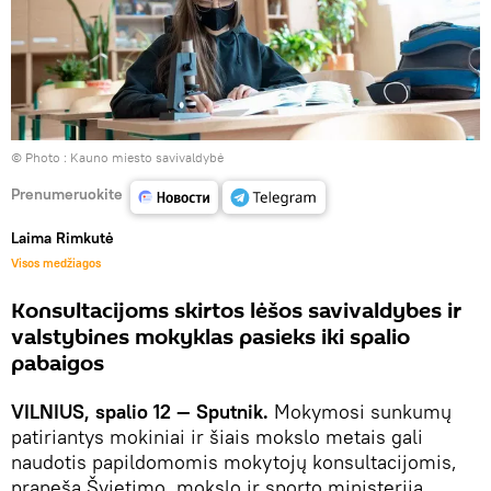
© Photo :
Kauno miesto savivaldybė
Prenumeruokite
Laima Rimkutė
Visos medžiagos
Konsultacijoms skirtos lėšos savivaldybes ir
valstybines mokyklas pasieks iki spalio
pabaigos
VILNIUS, spalio 12 — Sputnik.
Mokymosi sunkumų
patiriantys mokiniai ir šiais mokslo metais gali
naudotis papildomomis mokytojų konsultacijomis,
praneša Švietimo, mokslo ir sporto ministerija.