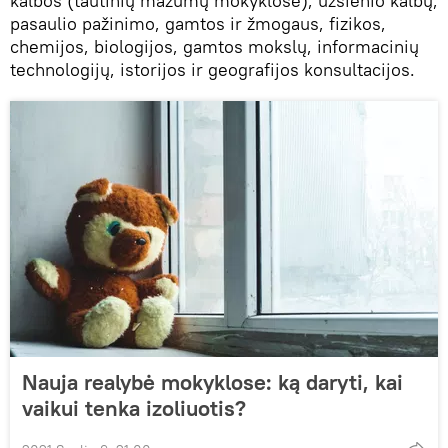
kalbos (tautinių mažumų mokyklose), užsienio kalbų,
pasaulio pažinimo, gamtos ir žmogaus, fizikos,
chemijos, biologijos, gamtos mokslų, informacinių
technologijų, istorijos ir geografijos konsultacijos.
Nauja realybė mokyklose: ką daryti, kai
vaikui tenka izoliuotis?