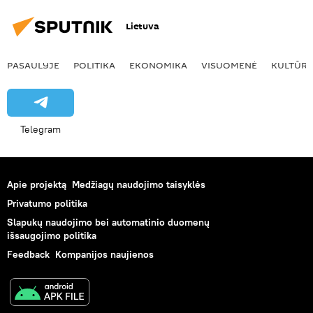
Lietuva
PASAULYJE
POLITIKA
EKONOMIKA
VISUOMENĖ
KULTŪR
Telegram
Apie projektą
Medžiagų naudojimo taisyklės
Privatumo politika
Slapukų naudojimo bei automatinio duomenų
išsaugojimo politika
Feedback
Kompanijos naujienos