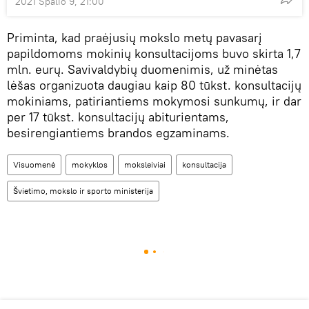
2021 Spalio 9, 21:00
Priminta, kad praėjusių mokslo metų pavasarį
papildomoms mokinių konsultacijoms buvo skirta 1,7
mln. eurų. Savivaldybių duomenimis, už minėtas
lėšas organizuota daugiau kaip 80 tūkst. konsultacijų
mokiniams, patiriantiems mokymosi sunkumų, ir dar
per 17 tūkst. konsultacijų abiturientams,
besirengiantiems brandos egzaminams.
Visuomenė
mokyklos
moksleiviai
konsultacija
Švietimo, mokslo ir sporto ministerija