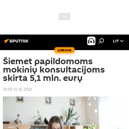
LIT
Lietuva
Šiemet papildomoms
mokinių konsultacijoms
skirta 5,1 mln. eurų
13:59 12.10.2021