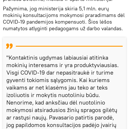
Pažymima, jog ministerija skiria 5,1 mln. eurų
mokinių konsultacijoms mokymosi praradimams dėl
COVID-19 pandemijos kompensuoti. Šios lėšos
numatytos atlyginti pedagogams už darbo valandas.
"Kontaktinis ugdymas labiausiai atitinka
mokinių interesams ir yra produktyviausias.
Visgi COVID-19 dar nepasitraukė ir turime
gyventi tokiomis sąlygomis. Kai kuriems
vaikams ar net klasėms jau teko ar teks
izoliuotis ir mokytis nuotoliniu būdu.
Nenorime, kad anksčiau dėl nuotolinio
mokymosi atsiradusios žinių spragos gilėtų
ar rastųsi naujų. Pavasario patirtis parodė,
jog papildomos konsultacijos padėjo įvairių