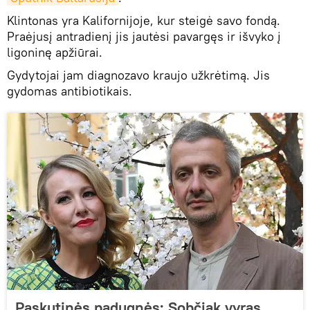
Klintonas yra Kalifornijoje, kur steigė savo fondą.
Praėjusį antradienį jis jautėsi pavargęs ir išvyko į
ligoninę apžiūrai.
Gydytojai jam diagnozavo kraujo užkrėtimą. Jis
gydomas antibiotikais.
Paskutinės padugnės: Sobčiak vyras