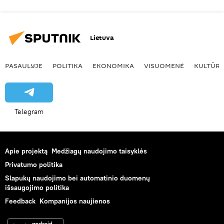
Lietuva
PASAULYJE
POLITIKA
EKONOMIKA
VISUOMENĖ
KULTŪR
Telegram
Apie projektą
Medžiagų naudojimo taisyklės
Privatumo politika
Slapukų naudojimo bei automatinio duomenų
išsaugojimo politika
Feedback
Kompanijos naujienos