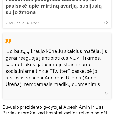
pasisakė apie mirtiną avariją, susijusią
su jo žmona
2021 Spalio 14, 12:37
"Jo baltųjų kraujo kūnelių skaičius mažėja, jis
gerai reaguoja į antibiotikus <...>. Tikimės,
kad netrukus galėsime jį išleisti namo", —
socialiniame tinkle "Twitter" paskelbė jo
atstovas spaudai Anchelis Urenja (Angel
Ureña), remdamasis medikų duomenimis.
Buvusio prezidento gydytojai Alpesh Amin ir Lisa
Bardak pabrėžia, kad hospitalizacijos reikėjo ne dėl