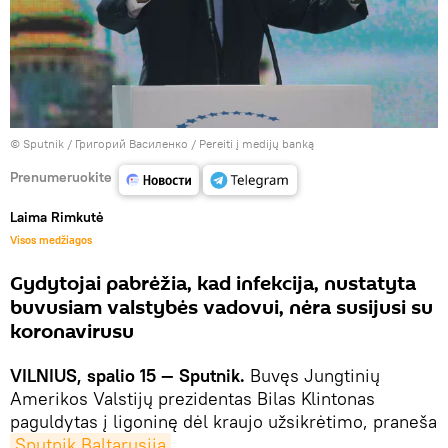
© Sputnik / Григорий Василенко
/
Pereiti į medijų banką
Prenumeruokite
Laima Rimkutė
Visos medžiagos
Gydytojai pabrėžia, kad infekcija, nustatyta
buvusiam valstybės vadovui, nėra susijusi su
koronavirusu
VILNIUS, spalio 15 — Sputnik.
Buvęs Jungtinių
Amerikos Valstijų prezidentas Bilas Klintonas
paguldytas į ligoninę dėl kraujo užsikrėtimo, praneša
Sputnik Baltarusija
.