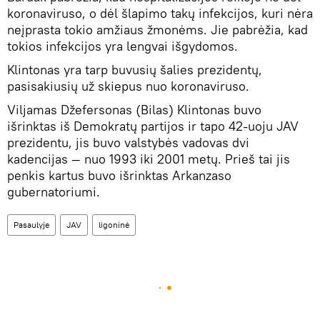
koronaviruso, o dėl šlapimo takų infekcijos, kuri nėra
neįprasta tokio amžiaus žmonėms. Jie pabrėžia, kad
tokios infekcijos yra lengvai išgydomos.
Klintonas yra tarp buvusių šalies prezidentų,
pasisakiusių už skiepus nuo koronaviruso.
Viljamas Džefersonas (Bilas) Klintonas buvo
išrinktas iš Demokratų partijos ir tapo 42-uoju JAV
prezidentu, jis buvo valstybės vadovas dvi
kadencijas — nuo 1993 iki 2001 metų. Prieš tai jis
penkis kartus buvo išrinktas Arkanzaso
gubernatoriumi.
Pasaulyje
JAV
ligoninė