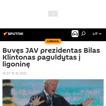
LIT
Lietuva
Buvęs JAV prezidentas Bilas
Klintonas paguldytas į
ligoninę
10:07 15.10.2021