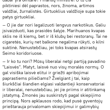
piktiniesi dėl paprastos, nors, žinoma, artimos
valdžiai, žurnalistės. Girtuoklius valdžioje supa tokie
patys girtuokliai.
— O jie dar nori legalizuoti lengvus narkotikus. Galiu
įsivaizduoti, kas prasidės šalyje. Marihuanos kvapas
sklis ne iš kiemų, bet ir iš klubų bei restoranų. Tai ne
cigaretės, kurių net balkone negalima rūkyti, o kilni
suktinė. Nenustebčiau, jei toks kvapas atsirastų
Seimo koridoriuose.
— Ir ko tu nori? Mūsų liberalai netgi partiją pavadino
"Laisvės". Matyt, laisvė nuo visų moralės normų. O
gal visiška laisvė elitui ir griežti apribojimai
paprastiems piliečiams? Žvelgiant į tai, kaip
šiurkščiai šiandien elgiasi valdantieji konservatoriai
ir liberalai, nenustebčiau, jei jie priims ir atitinkamą
įstatymą. Žmonės jau suskirstyti pagal skiepijimo
principą. Nors apklausos rodo, kad pusė gyventojų
prieštarauja privalomam skiepijimui ir galimybių