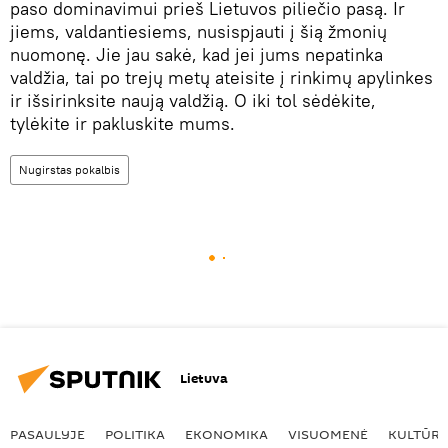
paso dominavimui prieš Lietuvos piliečio pasą. Ir
jiems, valdantiesiems, nusispjauti į šią žmonių
nuomonę. Jie jau sakė, kad jei jums nepatinka
valdžia, tai po trejų metų ateisite į rinkimų apylinkes
ir išsirinksite naują valdžią. O iki tol sėdėkite,
tylėkite ir pakluskite mums.
Nugirstas pokalbis
Lietuva
PASAULYJE
POLITIKA
EKONOMIKA
VISUOMENĖ
KULTŪR