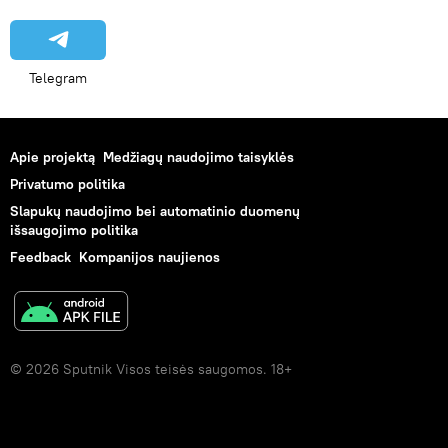
Telegram
Apie projektą
Medžiagų naudojimo taisyklės
Privatumo politika
Slapukų naudojimo bei automatinio duomenų
išsaugojimo politika
Feedback
Kompanijos naujienos
© 2026 Sputnik Visos teisės saugomos. 18+