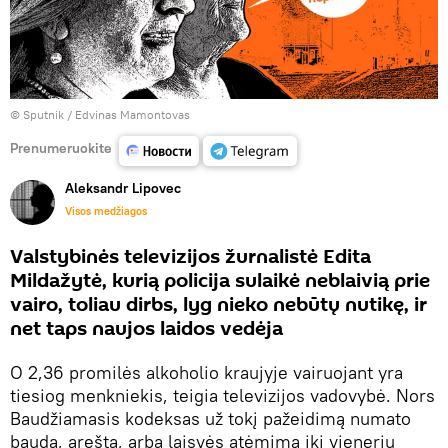
© Sputnik / Edvinas Mamontovas
Prenumeruokite
Aleksandr Lipovec
Visos medžiagos
Valstybinės televizijos žurnalistė Edita
Mildažytė, kurią policija sulaikė neblaivią prie
vairo, toliau dirbs, lyg nieko nebūtų nutikę, ir
net taps naujos laidos vedėja
O 2,36 promilės alkoholio kraujyje vairuojant yra
tiesiog menkniekis, teigia televizijos vadovybė. Nors
Baudžiamasis kodeksas už tokį pažeidimą numato
baudą, areštą, arba laisvės atėmimą iki vienerių