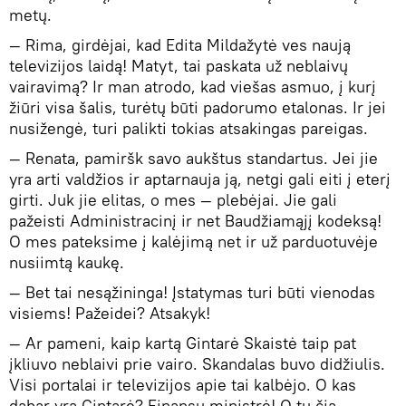
metų.
— Rima, girdėjai, kad Edita Mildažytė ves naują
televizijos laidą! Matyt, tai paskata už neblaivų
vairavimą? Ir man atrodo, kad viešas asmuo, į kurį
žiūri visa šalis, turėtų būti padorumo etalonas. Ir jei
nusižengė, turi palikti tokias atsakingas pareigas.
— Renata, pamiršk savo aukštus standartus. Jei jie
yra arti valdžios ir aptarnauja ją, netgi gali eiti į eterį
girti. Juk jie elitas, o mes — plebėjai. Jie gali
pažeisti Administracinį ir net Baudžiamąjį kodeksą!
O mes pateksime į kalėjimą net ir už parduotuvėje
nusiimtą kaukę.
— Bet tai nesąžininga! Įstatymas turi būti vienodas
visiems! Pažeidei? Atsakyk!
— Ar pameni, kaip kartą Gintarė Skaistė taip pat
įkliuvo neblaivi prie vairo. Skandalas buvo didžiulis.
Visi portalai ir televizijos apie tai kalbėjo. O kas
dabar yra Gintarė? Finansų ministrė! O tu čia