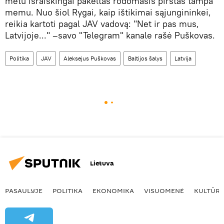
metu išraiškingai pakeltas rodomasis pirštas tampa
memu. Nuo šiol Rygai, kaip ištikimai sąjungininkei,
reikia kartoti pagal JAV vadovą: "Net ir pas mus,
Latvijoje..." –savo "Telegram" kanale rašė Puškovas.
Politika
JAV
Aleksejus Puškovas
Baltijos šalys
Latvija
Lietuva
PASAULYJE
POLITIKA
EKONOMIKA
VISUOMENĖ
KULTŪR