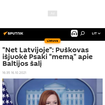
LIT
Lietuva
"Net Latvijoje": Puškovas
išjuokė Psaki "memą" apie
Baltijos šalį
16:35 16.10.2021