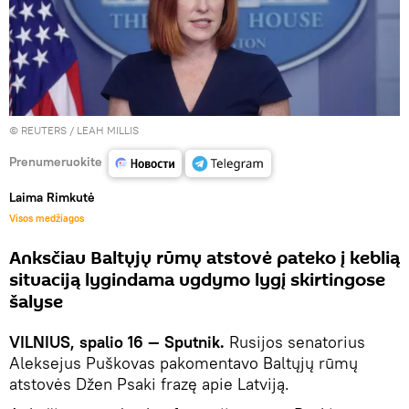
©
REUTERS
/ LEAH MILLIS
Prenumeruokite
Laima Rimkutė
Visos medžiagos
Anksčiau Baltųjų rūmų atstovė pateko į keblią
situaciją lygindama ugdymo lygį skirtingose
šalyse
VILNIUS, spalio 16 — Sputnik.
Rusijos senatorius
Aleksejus Puškovas pakomentavo Baltųjų rūmų
atstovės Džen Psaki frazę apie Latviją.