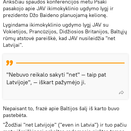
Anksčiau spaudos konferencijos metu Psaki
pasakojo apie JAV ikimokyklinio ugdymo lygį ir
prezidento Džo Baideno planuojamą kelionę.
Lygindama ikimokyklinio ugdymo lygį JAV su
Vokietijos, Prancūzijos, Didžiosios Britanijos, Baltųjų
rūmų atstovė pareiškė, kad JAV nusileidžia "net
Latvijai".
"Nebuvo reikalo sakyti "net" — taip pat
Latvijoje", — iškart pažymėjo ji.
Nepaisant to, frazė apie Baltijos šalį iš karto buvo
pastebėta.
"Žodžiai "net Latvijoje" ("even in Latvia") ir tuo pačiu