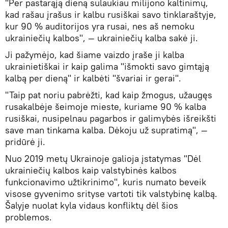
"Per pastarąją dieną sulaukiau milijono kaltinimų,
kad rašau įrašus ir kalbu rusiškai savo tinklaraštyje,
kur 90 % auditorijos yra rusai, nes aš nemoku
ukrainiečių kalbos", — ukrainiečių kalba sakė ji.
Ji pažymėjo, kad šiame vaizdo įraše ji kalba
ukrainietiškai ir kaip galima "išmokti savo gimtąją
kalbą per dieną" ir kalbėti "švariai ir gerai".
"Taip pat noriu pabrėžti, kad kaip žmogus, užaugęs
rusakalbėje šeimoje mieste, kuriame 90 % kalba
rusiškai, nusipelnau pagarbos ir galimybės išreikšti
save man tinkama kalba. Dėkoju už supratimą", —
pridūrė ji.
Nuo 2019 metų Ukrainoje galioja įstatymas "Dėl
ukrainiečių kalbos kaip valstybinės kalbos
funkcionavimo užtikrinimo", kuris numato beveik
visose gyvenimo srityse vartoti tik valstybinę kalbą.
Šalyje nuolat kyla vidaus konfliktų dėl šios
problemos.