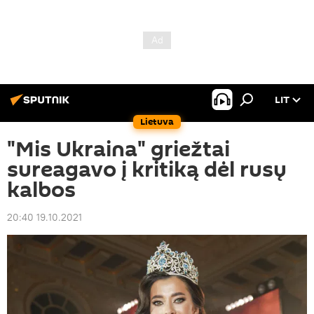
LIT
Lietuva
"Mis Ukraina" griežtai
sureagavo į kritiką dėl rusų
kalbos
20:40 19.10.2021