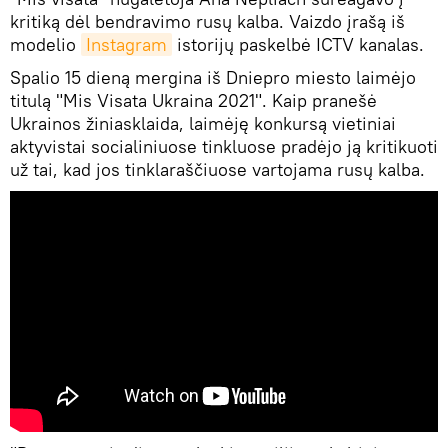
kritiką dėl bendravimo rusų kalba. Vaizdo įrašą iš
modelio
Instagram
istorijų paskelbė ICTV kanalas.
Spalio 15 dieną mergina iš Dniepro miesto laimėjo
titulą "Mis Visata Ukraina 2021". Kaip pranešė
Ukrainos žiniasklaida, laimėję konkursą vietiniai
aktyvistai socialiniuose tinkluose pradėjo ją kritikuoti
už tai, kad jos tinklaraščiuose vartojama rusų kalba.