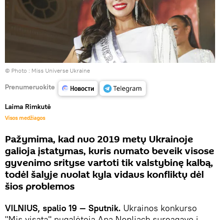
© Photo :
Miss Universe Ukraine
Prenumeruokite
Laima Rimkutė
Visos medžiagos
Pažymima, kad nuo 2019 metų Ukrainoje
galioja įstatymas, kuris numato beveik visose
gyvenimo srityse vartoti tik valstybinę kalbą,
todėl šalyje nuolat kyla vidaus konfliktų dėl
šios problemos
VILNIUS, spalio 19 — Sputnik.
Ukrainos konkurso
"Mis visata" nugalėtoja Ana Nepliach sureagavo į