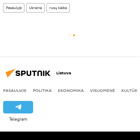
Pasaulyje
Ukraina
rusų kalba
Lietuva
PASAULYJE
POLITIKA
EKONOMIKA
VISUOMENĖ
KULTŪR
Telegram