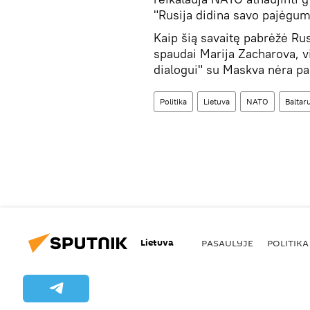
"Rusija didina savo pajėgumu
Kaip šią savaitę pabrėžė Rus
spaudai Marija Zacharova, v
dialogui" su Maskva nėra pag
Politika
Lietuva
NATO
Baltaru
Lietuva
PASAULYJE
POLITIKA