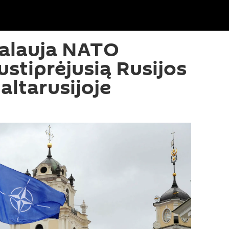
kalauja NATO
sustiprėjusią Rusijos
altarusijoje