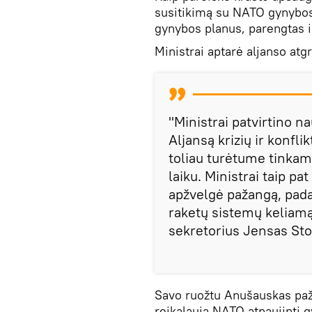
susitikimą su NATO gynybos m
gynybos planus, parengtas ir
Ministrai aptarė aljanso at
"Ministrai patvirtino n
Aljansą krizių ir konfli
toliau turėtume tinkam
laiku. Ministrai taip pa
apžvelgė pažangą, pada
raketų sistemų keliam
sekretorius Jensas Sto
Savo ruožtu Anušauskas pažy
reikalauja NATO atnaujinti g