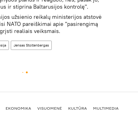
s ir stiprina Baltarusijos kontrolę".
ijos užsienio reikalų ministerijos atstovė
isi NATO pareiškimai apie "pasirengimą
rįsti realiais veiksmais.
sija
Jensas Stoltenbergas
EKONOMIKA
VISUOMENĖ
KULTŪRA
MULTIMEDIA