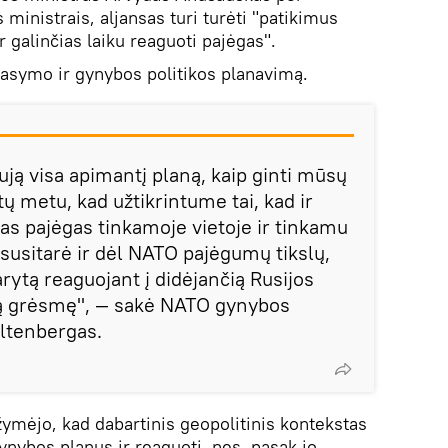
inistrais, aljansas turi turėti "patikimus
 galinčias laiku reaguoti pajėgas".
grasymo ir gynybos politikos planavimą.
aują visa apimantį planą, kaip ginti mūsų
ktų metu, kad užtikrintume tai, kad ir
as pajėgas tinkamoje vietoje ir tinkamu
t susitarė ir dėl NATO pajėgumų tikslų,
rytą reaguojant į didėjančią Rusijos
ą grėsmę", — sakė NATO gynybos
ltenbergas.
mėjo, kad dabartinis geopolitinis kontekstas
ynybos planus ir reaguoti, nes, pasak jo,