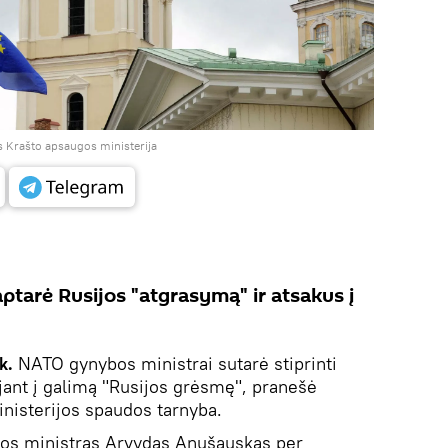
s Krašto apsaugos ministerija
 aptarė Rusijos "atgrasymą" ir atsakus į
k.
NATO gynybos ministrai sutarė stiprinti
ant į galimą "Rusijos grėsmę", pranešė
nisterijos spaudos tarnyba.
gos ministras Arvydas Anušauskas per