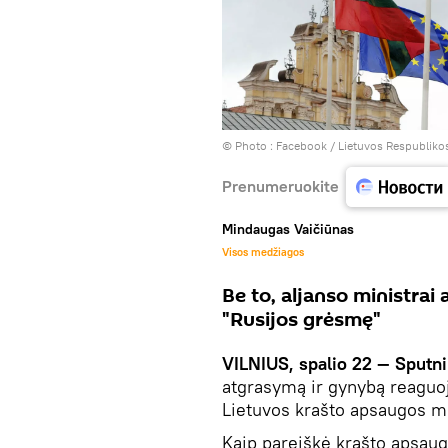
© Photo :
Facebook / Lietuvos Respubliko
Prenumeruokite
Mindaugas Vaičiūnas
Visos medžiagos
Be to, aljanso ministrai
"Rusijos grėsmę"
VILNIUS, spalio 22 — Sputni
atgrasymą ir gynybą reaguoj
Lietuvos krašto apsaugos mi
Kaip pareiškė krašto apsau