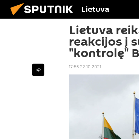
Lietuva
Lietuva rei
reakcijos į 
"kontrolę" B
17:56 22.10.2021