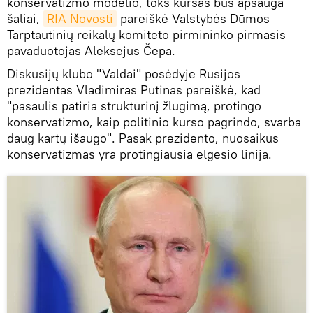
konservatizmo modelio, toks kursas bus apsauga
šaliai,
RIA Novosti
pareiškė Valstybės Dūmos
Tarptautinių reikalų komiteto pirmininko pirmasis
pavaduotojas Aleksejus Čepa.
Diskusijų klubo "Valdai" posėdyje Rusijos
prezidentas Vladimiras Putinas pareiškė, kad
"pasaulis patiria struktūrinį žlugimą, protingo
konservatizmo, kaip politinio kurso pagrindo, svarba
daug kartų išaugo". Pasak prezidento, nuosaikus
konservatizmas yra protingiausia elgesio linija.