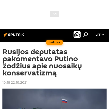
LIT
Lietuva
Rusijos deputatas
pakomentavo Putino
žodžius apie nuosaikų
konservatizmą
10:18 22.10.2021