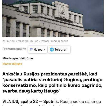
© Sputnik / Максим Блинов
/
Pereiti į medijų banką
Prenumeruokite
Mindaugas Vaičiūnas
Visos medžiagos
Anksčiau Rusijos prezidentas pareiškė, kad
"pasaulis patiria struktūrinį žlugimą, protingo
konservatizmo, kaip politinio kurso pagrindo,
svarba daug kartų išaugo"
VILNIUS, spalio 22 — Sputnik.
Rusija siekia saikingo