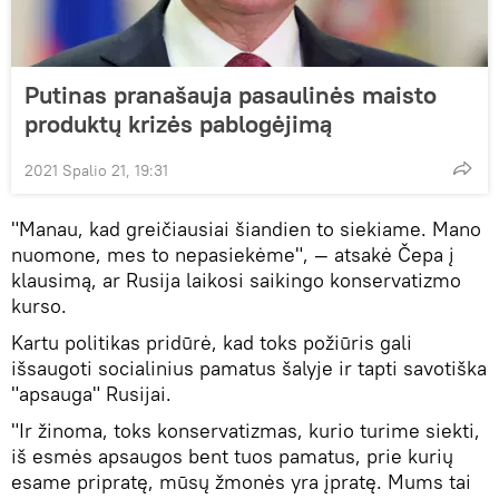
Putinas pranašauja pasaulinės maisto
produktų krizės pablogėjimą
2021 Spalio 21, 19:31
"Manau, kad greičiausiai šiandien to siekiame. Mano
nuomone, mes to nepasiekėme", — atsakė Čepa į
klausimą, ar Rusija laikosi saikingo konservatizmo
kurso.
Kartu politikas pridūrė, kad toks požiūris gali
išsaugoti socialinius pamatus šalyje ir tapti savotiška
"apsauga" Rusijai.
"Ir žinoma, toks konservatizmas, kurio turime siekti,
iš esmės apsaugos bent tuos pamatus, prie kurių
esame pripratę, mūsų žmonės yra įpratę. Mums tai