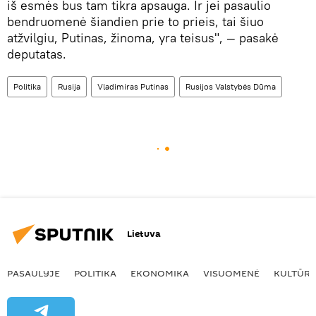
iš esmės bus tam tikra apsauga. Ir jei pasaulio
bendruomenė šiandien prie to prieis, tai šiuo
atžvilgiu, Putinas, žinoma, yra teisus", — pasakė
deputatas.
Politika
Rusija
Vladimiras Putinas
Rusijos Valstybės Dūma
Lietuva
PASAULYJE
POLITIKA
EKONOMIKA
VISUOMENĖ
KULTŪR