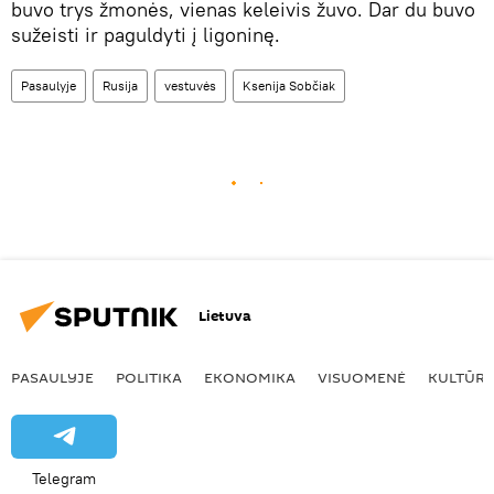
buvo trys žmonės, vienas keleivis žuvo. Dar du buvo
sužeisti ir paguldyti į ligoninę.
Pasaulyje
Rusija
vestuvės
Ksenija Sobčiak
Lietuva
PASAULYJE
POLITIKA
EKONOMIKA
VISUOMENĖ
KULTŪR
Telegram