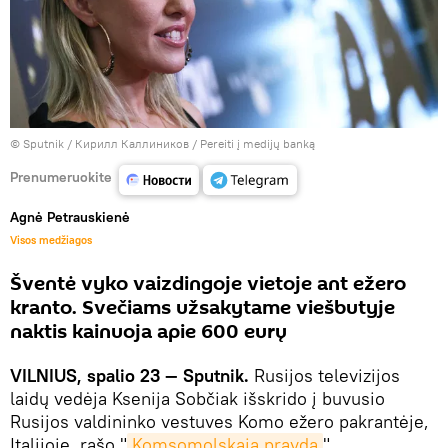
© Sputnik / Кирилл Каллиников
/
Pereiti į medijų banką
Prenumeruokite
Agnė Petrauskienė
Visos medžiagos
Šventė vyko vaizdingoje vietoje ant ežero
kranto. Svečiams užsakytame viešbutyje
naktis kainuoja apie 600 eurų
VILNIUS, spalio 23 — Sputnik.
Rusijos televizijos
laidų vedėja Ksenija Sobčiak išskrido į buvusio
Rusijos valdininko vestuves Komo ežero pakrantėje,
Italijoje, rašo "
Komsomolskaja pravda
".