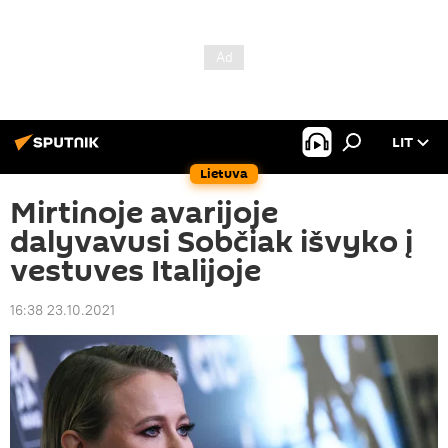
LIT
Lietuva
Mirtinoje avarijoje
dalyvavusi Sobčiak išvyko į
vestuves Italijoje
16:38 23.10.2021