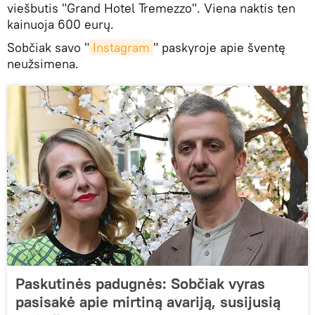
viešbutis "Grand Hotel Tremezzo". Viena naktis ten
kainuoja 600 eurų.
Sobčiak savo "
Instagram
" paskyroje apie šventę
neužsimena.
Paskutinės padugnės: Sobčiak vyras
pasisakė apie mirtiną avariją, susijusią