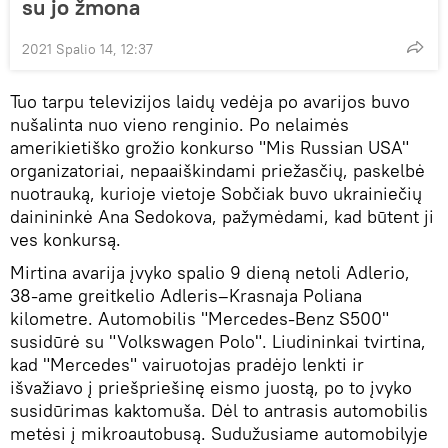
su jo žmona
2021 Spalio 14, 12:37
Tuo tarpu televizijos laidų vedėja po avarijos buvo
nušalinta nuo vieno renginio. Po nelaimės
amerikietiško grožio konkurso "Mis Russian USA"
organizatoriai, nepaaiškindami priežasčių, paskelbė
nuotrauką, kurioje vietoje Sobčiak buvo ukrainiečių
dainininkė Ana Sedokova, pažymėdami, kad būtent ji
ves konkursą.
Mirtina avarija įvyko spalio 9 dieną netoli Adlerio,
38-ame greitkelio Adleris–Krasnaja Poliana
kilometre. Automobilis "Mercedes-Benz S500"
susidūrė su "Volkswagen Polo". Liudininkai tvirtina,
kad "Mercedes" vairuotojas pradėjo lenkti ir
išvažiavo į priešpriešinę eismo juostą, po to įvyko
susidūrimas kaktomuša. Dėl to antrasis automobilis
metėsi į mikroautobusą. Sudužusiame automobilyje