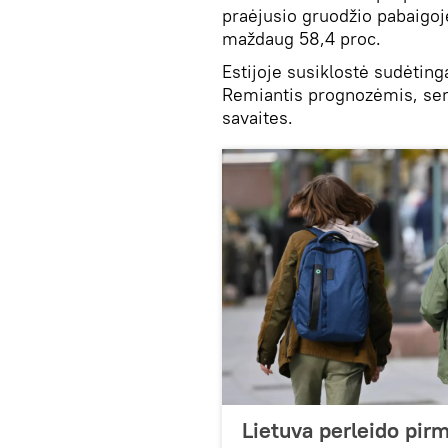
praėjusio gruodžio pabaigoj
maždaug 58,4 proc.
Estijoje susiklostė sudėtin
Remiantis prognozėmis, ser
savaites.
Lietuva perleido pir