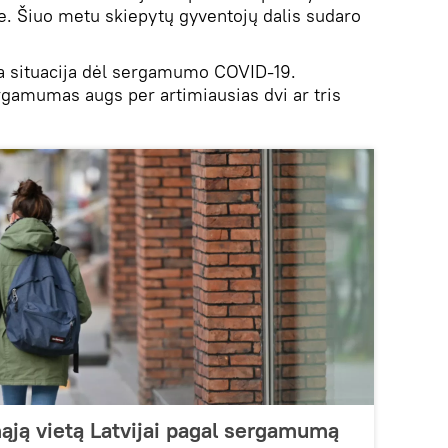
e. Šiuo metu skiepytų gyventojų dalis sudaro
ga situacija dėl sergamumo COVID-19.
gamumas augs per artimiausias dvi ar tris
mąją vietą Latvijai pagal sergamumą