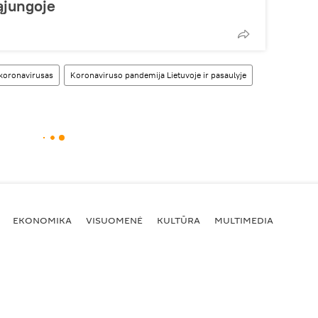
ąjungoje
koronavirusas
Koronaviruso pandemija Lietuvoje ir pasaulyje
EKONOMIKA
VISUOMENĖ
KULTŪRA
MULTIMEDIA