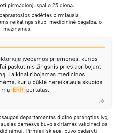
oti pirmadienį, spalio 25 dieną.
paprastosios padėties pirmiausia
iems reikalinga skubi medicininė pagalba, o
ui mažinamas.
ektoriuje įvedamos priemonės, kurios
ai paskutinis žingsnis prieš apribojant
mą. Laikinai ribojamas medicinos
ėms, kurių būklė nereikalauja skubios
Harmą
ERR 
portalas.
 apsaugos departamentas didino parengties lygį
žiausias dėmesys buvo skiriamas vakcinacijos
didinimui. Pirmieji skiepai buvo padaryti