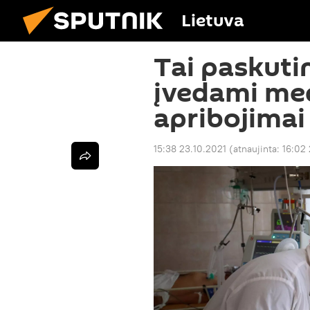
Lietuva
Tai paskutin
įvedami med
apribojimai
15:38 23.10.2021
(atnaujinta:
16:02 