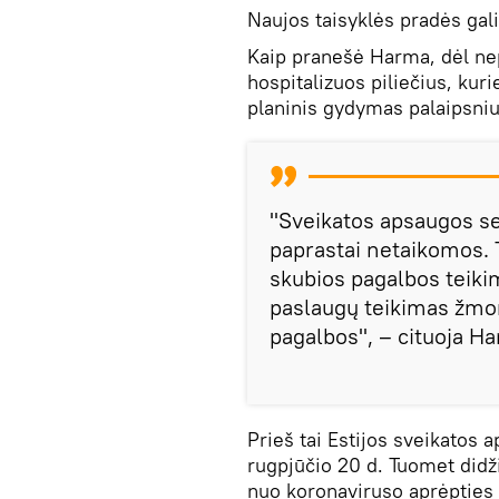
Naujos taisyklės pradės gali
Kaip pranešė Harma, dėl ne
hospitalizuos piliečius, kur
planinis gydymas palaipsni
"Sveikatos apsaugos s
paprastai netaikomos. T
skubios pagalbos teiki
paslaugų teikimas žmon
pagalbos", – cituoja 
Prieš tai Estijos sveikatos
rugpjūčio 20 d. Tuomet did
nuo koronaviruso aprėpties 