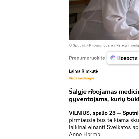
© Sputnik / Кирилл Брага
/
Pereiti į med
Prenumeruokite
Laima Rimkutė
Visos medžiagos
Šalyje ribojamas medici
gyventojams, kurių būkl
VILNIUS, spalio 23 — Sputni
pirmiausia bus teikiama sku
laikinai einanti Sveikatos 
Anne Harma.