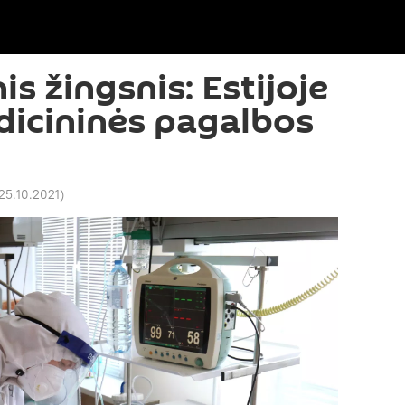
is žingsnis: Estijoje
icininės pagalbos
25.10.2021
)