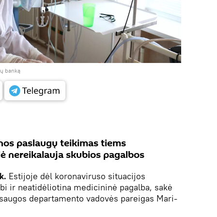
ijų banką
nos paslaugų teikimas tiems
ė nereikalauja skubios pagalbos
k.
Estijoje dėl koronaviruso situacijos
bi ir neatidėliotina medicininė pagalba, sakė
apsaugos departamento vadovės pareigas Mari-