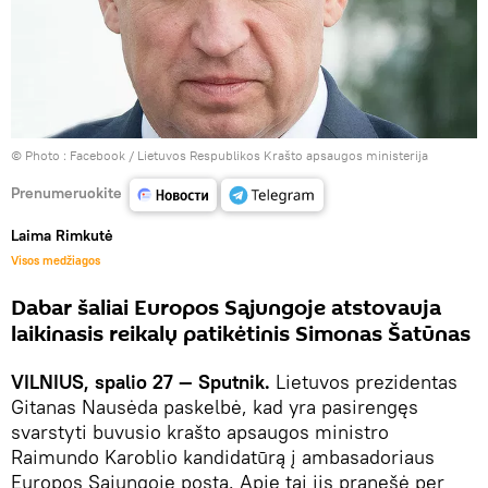
© Photo :
Facebook / Lietuvos Respublikos Krašto apsaugos ministerija
Prenumeruokite
Laima Rimkutė
Visos medžiagos
Dabar šaliai Europos Sąjungoje atstovauja
laikinasis reikalų patikėtinis Simonas Šatūnas
VILNIUS, spalio 27 — Sputnik.
Lietuvos prezidentas
Gitanas Nausėda paskelbė, kad yra pasirengęs
svarstyti buvusio krašto apsaugos ministro
Raimundo Karoblio kandidatūrą į ambasadoriaus
Europos Sąjungoje postą. Apie tai jis pranešė per