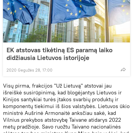
EK atstovas tikėtiną ES paramą laiko
didžiausia Lietuvos istorijoje
2020 Gegužės 28, 17:00
Visų pirma, frakcijos "Už Lietuvą" atstovai jau
išreiškė susirūpinimą, kad blogėjantys Lietuvos ir
Kinijos santykiai turės įtakos svarbių produktų ir
komponentų tiekimui iš šios valstybės. Lietuvos ūkio
ministrė Aušrinė Armonaitė anksčiau sakė, kad
Vilnius prekybos atstovybę Taivane atidarys 2022
metų pradžioje. Savo ruožtu Taivano nacionalinės