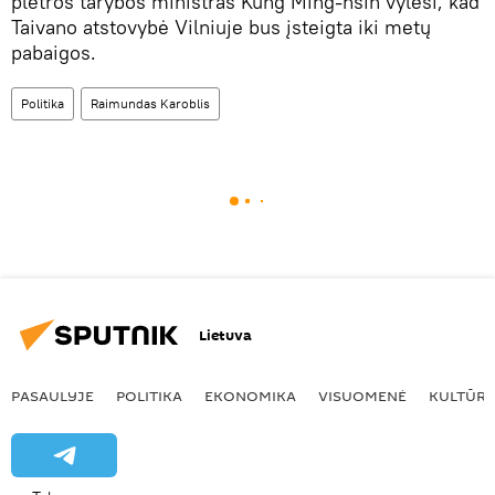
plėtros tarybos ministras Kung Ming-hsin vylėsi, kad
Taivano atstovybė Vilniuje bus įsteigta iki metų
pabaigos.
Politika
Raimundas Karoblis
Lietuva
PASAULYJE
POLITIKA
EKONOMIKA
VISUOMENĖ
KULTŪR