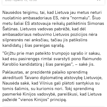
Nausėdos teigimu, tai, kad Lietuva jau metus neturi
nuolatinio ambasadoriaus ES, nėra "normalu". Šiuo
metu šaliai ES atstovauja reikalų patikėtinis Simonas
Šatūnas. Lietuvos vadovas pabrėžė, kad dėl
ambasadoriaus nebuvimo Lietuvos pozicijos nėra
silpnesnės nei anksčiau, tačiau jis patikslins
kandidatų į šias pareigas sąrašą.
"Grįžtu prie man pateikto trumpojo sąrašo ir sakau,
kad esu pasirengęs rimtai svarstyti pono Raimundo
Karoblio kandidatūrą į šias pareigas", – sakė jis.
Paklaustas, ar prezidentė palaiko sprendimą
akredituoti Taivano diplomatinę atstovybę Lietuvoje,
Nausėda sakė, kad Vilnius gali plėtoti santykius su
tomis šalimis, su kuriomis nori. Tokį sprendimą
pasmerkė Kinijos vadovybė, pareiškusi, kad Lietuva
pažeidė "vienos Kinijos" principą.