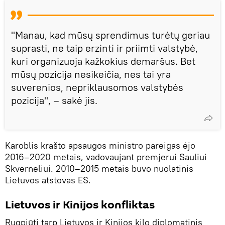
"Manau, kad mūsų sprendimus turėtų geriau
suprasti, ne taip erzinti ir priimti valstybė,
kuri organizuoja kažkokius demaršus. Bet
mūsų pozicija nesikeičia, nes tai yra
suverenios, nepriklausomos valstybės
pozicija", – sakė jis.
Karoblis krašto apsaugos ministro pareigas ėjo
2016–2020 metais, vadovaujant premjerui Sauliui
Skverneliui. 2010–2015 metais buvo nuolatinis
Lietuvos atstovas ES.
Lietuvos ir Kinijos konfliktas
Rugpjūtį tarp Lietuvos ir Kinijos kilo diplomatinis