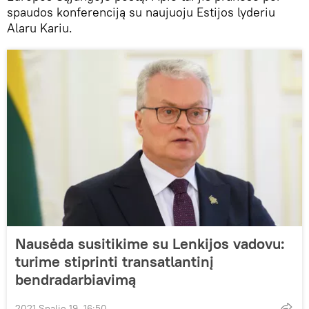
spaudos konferenciją su naujuoju Estijos lyderiu
Alaru Kariu.
Nausėda susitikime su Lenkijos vadovu:
turime stiprinti transatlantinį
bendradarbiavimą
2021 Spalio 19, 16:50