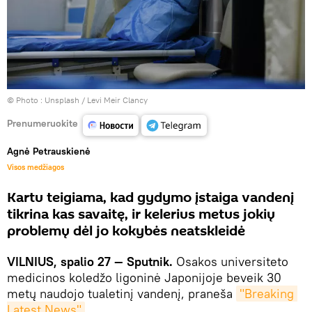
© Photo :
Unsplash / Levi Meir Clancy
Prenumeruokite
Agnė Petrauskienė
Visos medžiagos
Kartu teigiama, kad gydymo įstaiga vandenį
tikrina kas savaitę, ir kelerius metus jokių
problemų dėl jo kokybės neatskleidė
VILNIUS, spalio 27 — Sputnik.
Osakos universiteto
medicinos koledžo ligoninė Japonijoje beveik 30
metų naudojo tualetinį vandenį, praneša
"Breaking 
Latest News"
.