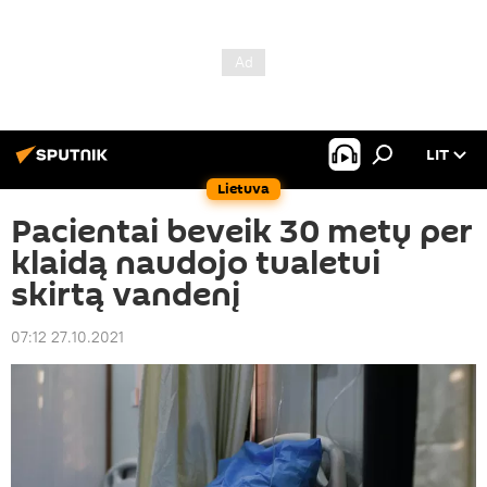
LIT
Lietuva
Pacientai beveik 30 metų per
klaidą naudojo tualetui
skirtą vandenį
07:12 27.10.2021