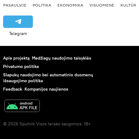
PASAULYJE
POLITIKA
EKONOMIKA
VISUOMENĖ
KULTŪR
Telegram
Apie projektą
Medžiagų naudojimo taisyklės
Privatumo politika
Slapukų naudojimo bei automatinio duomenų
išsaugojimo politika
Feedback
Kompanijos naujienos
© 2026 Sputnik Visos teisės saugomos. 18+