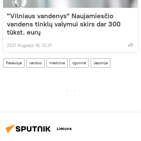
"Vilniaus vandenys" Naujamiesčio
vandens tinklų valymui skirs dar 300
tūkst. eurų
2021 Rugsėjo 18, 12:37
Pasaulyje
vanduo
medicina
ligoninė
Japonija
Lietuva