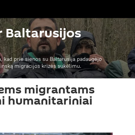
r Baltarusijos
a, kad prie sienos su Baltarusija padaugėjo
 Minską migracijos krizės sukėlimu.
ems migrantams
i humanitariniai