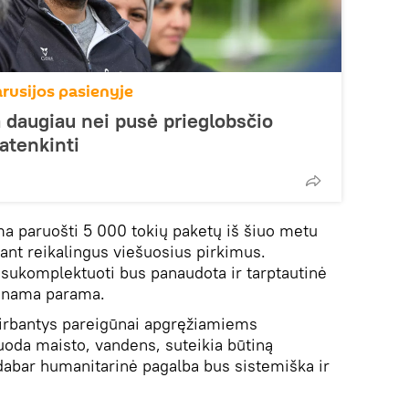
arusijos pasienyje
a daugiau nei pusė prieglobsčio
patenkinti
a paruošti 5 000 tokių paketų iš šiuo metu
jant reikalingus viešuosius pirkimus.
ukomplektuoti bus panaudota ir tarptautinė
aunama parama.
irbantys pareigūnai apgręžiamiems
oda maisto, vandens, suteikia būtiną
dabar humanitarinė pagalba bus sistemiška ir