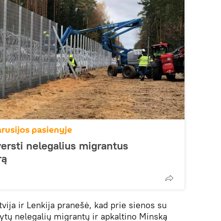
arusijos pasienyje
versti nelegalius migrantus
rą
vija ir Lenkija pranešė, kad prie sienos su
ytų nelegalių migrantų ir apkaltino Minską