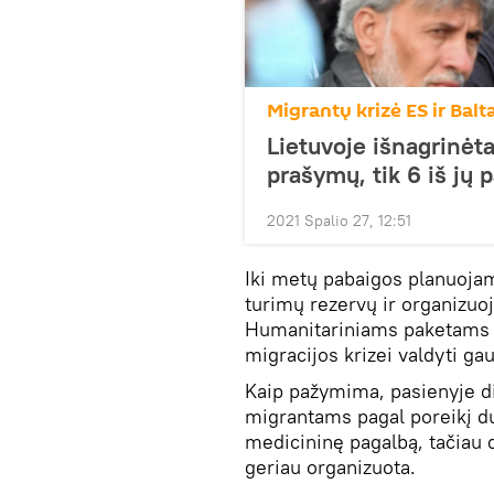
Migrantų krizė ES ir Balt
Lietuvoje išnagrinėt
prašymų, tik 6 iš jų 
2021 Spalio 27, 12:51
Iki metų pabaigos planuojam
turimų rezervų ir organizuo
Humanitariniams paketams s
migracijos krizei valdyti g
Kaip pažymima, pasienyje d
migrantams pagal poreikį du
medicininę pagalbą, tačiau 
geriau organizuota.