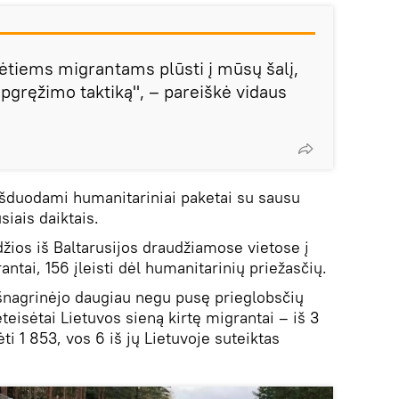
sėtiems migrantams plūsti į mūsų šalį,
 apgręžimo taktiką", – pareiškė vidaus
šduodami humanitariniai paketai su sausu
siais daiktais.
ios iš Baltarusijos draudžiamose vietose į
antai, 156 įleisti dėl humanitarinių priežasčių.
šnagrinėjo daugiau negu pusę prieglobsčių
eisėtai Lietuvos sieną kirtę migrantai – iš 3
i 1 853, vos 6 iš jų Lietuvoje suteiktas