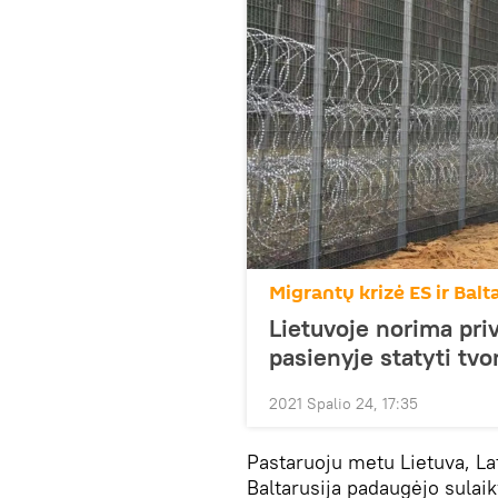
Migrantų krizė ES ir Balt
Lietuvoje norima pri
pasienyje statyti tvo
2021 Spalio 24, 17:35
Pastaruoju metu Lietuva, Lat
Baltarusija padaugėjo sulaik