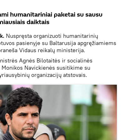
mi humanitariniai paketai su sausu
niausiais daiktais
k.
Nuspręsta organizuoti humanitarinių
etuvos pasienyje su Baltarusija apgręžiamiems
aneša Vidaus reikalų ministerija.
nistrės Agnės Bilotaitės ir socialinės
s Monikos Navickienės susitikime su
vyriausybinių organizacijų atstovais.