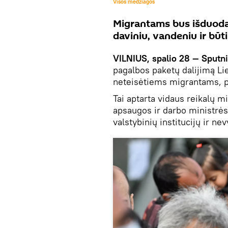
Visos medžiagos
Migrantams bus išduoda
daviniu, vandeniu ir būti
VILNIUS, spalio 28 — Sputni
pagalbos paketų dalijimą Li
neteisėtiems migrantams, pr
Tai aptarta vidaus reikalų mi
apsaugos ir darbo ministrė
valstybinių institucijų ir ne