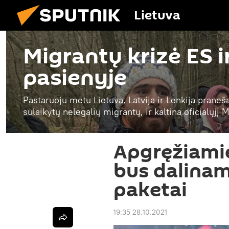
Lietuva
Migrantų krizė ES i
pasienyje
Pastaruoju metu Lietuva, Latvija ir Lenkija praneš
sulaikytų nelegalių migrantų, ir kaltina oficialųjį
Apgręžiami
bus dalinam
paketai
19:35 28.10.2021