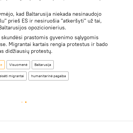
mėjo, kad Baltarusija niekada nesinaudojo
u" prieš ES ir nesiruošia "atkeršyti" už tai,
altarusijos opozicionierius.
tą skundėsi prastomis gyvenimo sąlygomis
e. Migrantai kartais rengia protestus ir bado
as didžiausių protestų.
je
Visuomenė
Baltarusija
eisėti migrantai
humanitarinė pagalba