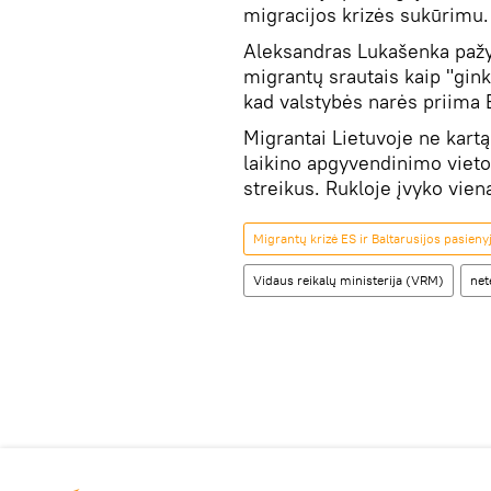
migracijos krizės sukūrimu.
Aleksandras Lukašenka pažy
migrantų srautais kaip "ginkl
kad valstybės narės priima B
Migrantai Lietuvoje ne kar
laikino apgyvendinimo vietos
streikus. Rukloje įvyko vien
Migrantų krizė ES ir Baltarusijos pasieny
Vidaus reikalų ministerija (VRM)
net