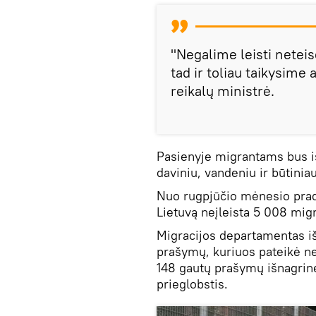
"Negalime leisti netei
tad ir toliau taikysime
reikalų ministrė.
Pasienyje migrantams bus i
daviniu, vandeniu ir būtiniau
Nuo rugpjūčio mėnesio pradž
Lietuvą neįleista 5 008 migr
Migracijos departamentas i
prašymų, kuriuos pateikė net
148 gautų prašymų išnagrinėt
prieglobstis.