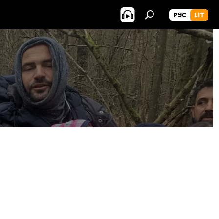
РУС
LIT