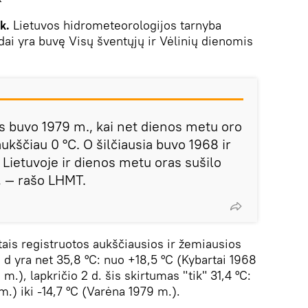
ik.
Lietuvos hidrometeorologijos tarnyba
dai yra buvę Visų šventųjų ir Vėlinių dienomis
os buvo 1979 m., kai net dienos metu oro
kščiau 0 °C. O šilčiausia buvo 1968 ir
Lietuvoje ir dienos metu oras sušilo
", — rašo LHMT.
tais registruotos aukščiausios ir žemiausios
 d yra net 35,8 °C: nuo +18,5 °C (Kybartai 1968
 m.), lapkričio 2 d. šis skirtumas "tik" 31,4 °C:
.) iki -14,7 °C (Varėna 1979 m.).