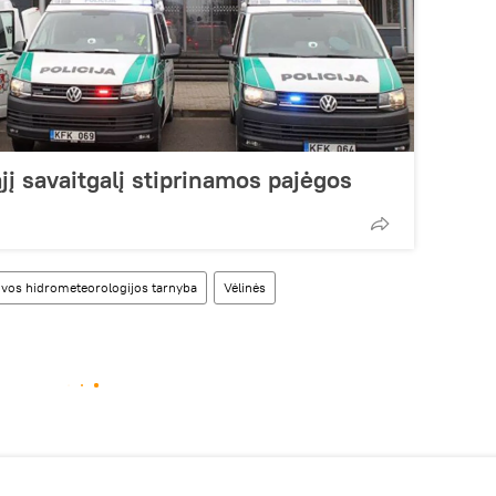
ąjį savaitgalį stiprinamos pajėgos
uvos hidrometeorologijos tarnyba
Vėlinės