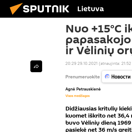
Lietuva
Nuo +15°C ik
papasakojo 
ir Vėlinių o
20:29 29.10.2021
(atnaujinta:
21:52
Prenumeruokite
Agnė Petrauskienė
Visos medžiagos
Didžiausias kritulių kie
kuomet iškrito net 36,4 
buvo Vėlinių dieną 1969
pasiekė net 36 m/s greit