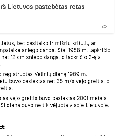
irš Lietuvos pastebėtas retas
lietus, bet pasitaiko ir mišrių kritulių ar
umpalaikė sniego danga. Štai 1988 m. lapkričio
 net 12 cm sniego danga, o lapkričio 2-ąją
.
o registruotas Vėlinių dieną 1969 m.
tu buvo pasiektas net 36 m/s vėjo greitis, o
eitis.
sias vėjo greitis buvo pasiektas 2001 metais
 Ši diena buvo ne tik vėjuota visoje Lietuvoje,
et