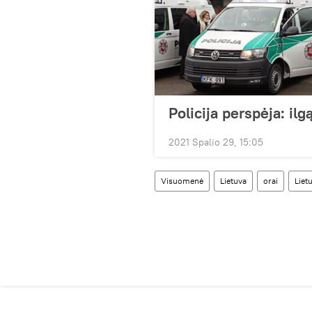
Policija perspėja: ilg
2021 Spalio 29, 15:05
Visuomenė
Lietuva
orai
Liet