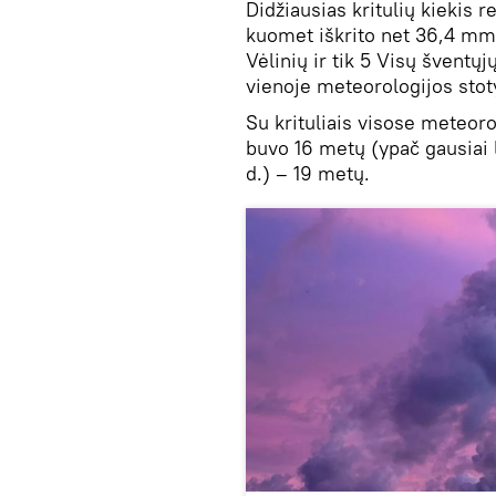
Didžiausias kritulių kiekis 
kuomet iškrito net 36,4 mm 
Vėlinių ir tik 5 Visų šventųj
vienoje meteorologijos stot
Su krituliais visose meteorol
buvo 16 metų (ypač gausiai l
d.) – 19 metų.