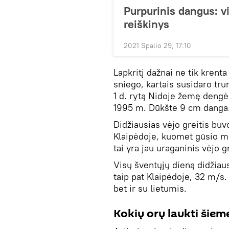
Purpurinis dangus: v
reiškinys
2021 Spalio 29, 17:10
Lapkritį dažnai ne tik krenta 
sniego, kartais susidaro tr
1 d. rytą Nidoje žemę dengė
1995 m. Dūkšte 9 cm danga
Didžiausias vėjo greitis buv
Klaipėdoje, kuomet gūsio me
tai yra jau uraganinis vėjo gr
Visų šventųjų dieną didžiau
taip pat Klaipėdoje, 32 m/s.
bet ir su lietumis.
Kokių orų laukti šiem