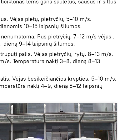
iciklonas lems gana saulėtus, sausus ir šiltus
aus. Vėjas pietų, pietryčių, 5–10 m/s.
dienomis 10–15 laipsnių šilumos.
us nenumatoma. Pūs pietryčių, 7–12 m/s vėjas .
, dieną 9–14 laipsnių šilumos.
truputį palis. Vėjas pietryčių, rytų, 8–13 m/s,
 m/s. Temperatūra naktį 3–8, dieną 8–13
alis. Vėjas besikeičiančios krypties, 5–10 m/s,
emperatūra naktį 4–9, dieną 8–12 laipsnių