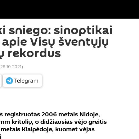
i sniego: sinoptikai
apie Visų šventųjų
rų rekordus
 29.10.2021
)
kis registruotas 2006 metais Nidoje,
mm kritulių, o didžiausias vėjo greitis
 metais Klaipėdoje, kuomet vėjas
į