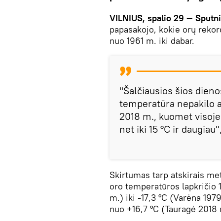
VILNIUS, spalio 29 — Sputn
papasakojo, kokie orų rekor
nuo 1961 m. iki dabar.
"Šalčiausios šios dien
temperatūra nepakilo au
2018 m., kuomet visoje 
net iki 15 °C ir daugiau
Skirtumas tarp atskirais me
oro temperatūros lapkričio 1
m.) iki -17,3 °C (Varėna 1979
nuo +16,7 °C (Tauragė 2018 m