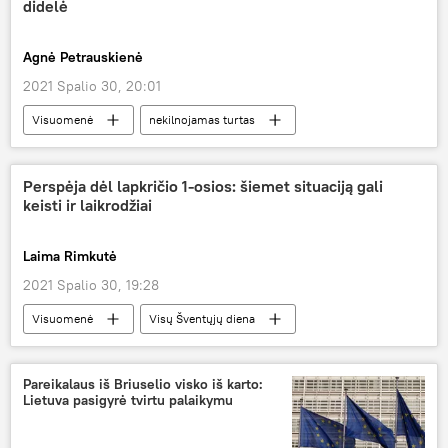
didelė
Agnė Petrauskienė
2021 Spalio 30, 20:01
Visuomenė
nekilnojamas turtas
paskola
būsto paskolos
Swedbank
Perspėja dėl lapkričio 1-osios: šiemet situaciją gali
keisti ir laikrodžiai
Laima Rimkutė
2021 Spalio 30, 19:28
Visuomenė
Visų Šventųjų diena
Vėlinės
draudikai
Pareikalaus iš Briuselio visko iš karto:
Lietuva pasigyrė tvirtu palaikymu