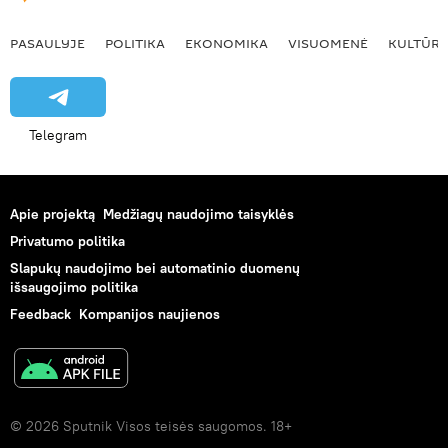
PASAULYJE
POLITIKA
EKONOMIKA
VISUOMENĖ
KULTŪR
Telegram
Apie projektą
Medžiagų naudojimo taisyklės
Privatumo politika
Slapukų naudojimo bei automatinio duomenų
išsaugojimo politika
Feedback
Kompanijos naujienos
© 2026 Sputnik Visos teisės saugomos. 18+