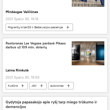
Mindaugas Vaičiūnas
2021 Spalio 30, 19:16
Migrantų krizė ES ir Baltarusijos pasienyje
Politika
Lietuva
finansavimas
ES
Agnė Bilotaitė
Restoranas Las Vegase pardavė Pikaso
darbus už 109 mln. dolerių
Laima Rimkutė
2021 Spalio 30, 19:00
Kultūra
JAV
aukcionas
paveikslai
Gydytoja papasakojo apie ryšį tarp miego trūkumo ir
demencijos