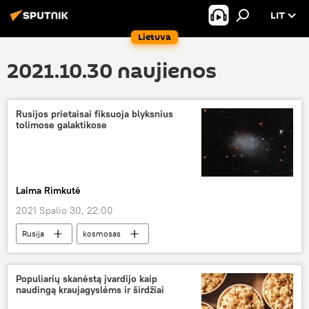
LIT
Lietuva
2021.10.30 naujienos
Rusijos prietaisai fiksuoja blyksnius
tolimose galaktikose
Laima Rimkutė
2021 Spalio 30, 22:00
Rusija
kosmosas
Populiarių skanėstą įvardijo kaip
naudingą kraujagyslėms ir širdžiai