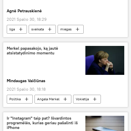
Agnė Petrauskienė
2021 Spalio 30, 18:29
liga
sveikata
miegas
Medicina ir sveikata
Merkel papasakojo, ką jautė
atsistatydinimo momentu
Mindaugas Vaičiūnas
2021 Spalio 30, 18:18
Politika
Angela Merkel
Vokietija
Ir "Instagram" taip pat? Išvardintos
programėlės, kurias geriau pašalinti iš
iPhone