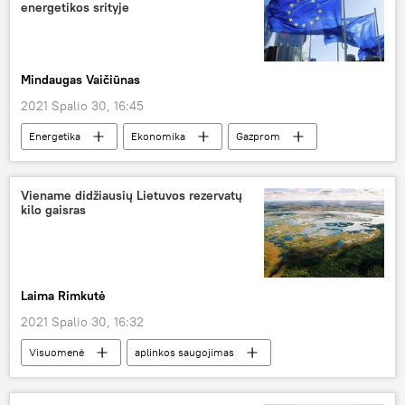
energetikos srityje
Mindaugas Vaičiūnas
2021 Spalio 30, 16:45
Energetika
Ekonomika
Gazprom
dujos
G20
Viename didžiausių Lietuvos rezervatų
kilo gaisras
Laima Rimkutė
2021 Spalio 30, 16:32
Visuomenė
aplinkos saugojimas
Kęstutis Mažeika