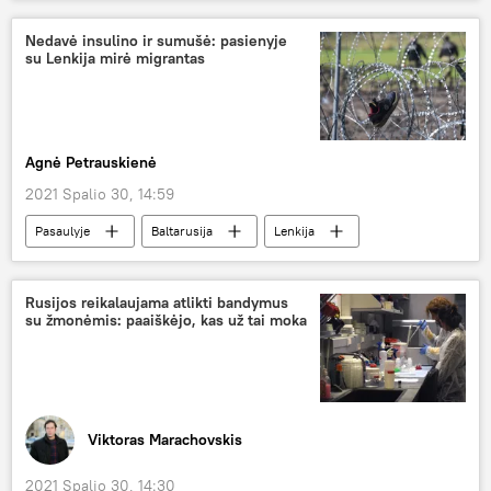
Pasaulio sveikatos organizacija (PSO)
Nedavė insulino ir sumušė: pasienyje
su Lenkija mirė migrantas
Agnė Petrauskienė
2021 Spalio 30, 14:59
Pasaulyje
Baltarusija
Lenkija
migrantai
mirtis
Rusijos reikalaujama atlikti bandymus
su žmonėmis: paaiškėjo, kas už tai moka
Viktoras Marachovskis
2021 Spalio 30, 14:30