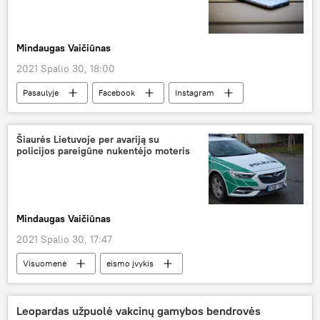
Mindaugas Vaičiūnas
2021 Spalio 30, 18:00
Pasaulyje
Facebook
Instagram
IPhone
sekimas
Šiaurės Lietuvoje per avariją su
policijos pareigūne nukentėjo moteris
Mindaugas Vaičiūnas
2021 Spalio 30, 17:47
Visuomenė
eismo įvykis
Leopardas užpuolė vakcinų gamybos bendrovės