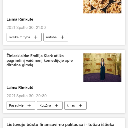
Laima Rimkutė
2021 Spalio 30, 21:00
sveika mityba
mityba
kukurūzų spragėsiai
Medicina ir sveikata
Žiniasklaida: Emilija Klark atliks
pagrindinį vaidmenį komedijoje apie
dirbtinę gimdą
Laima Rimkutė
2021 Spalio 30, 20:30
Pasaulyje
Kultūra
kinas
filmas
Lietuvoje būsto finansavimo paklausa ir toliau išlieka