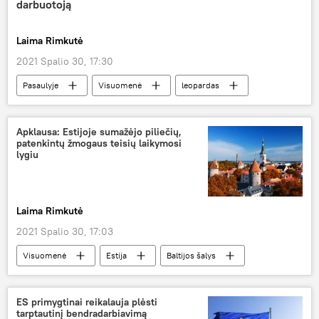
darbuotoją
Laima Rimkutė
2021 Spalio 30, 17:30
Pasaulyje
Visuomenė
leopardas
Apklausa: Estijoje sumažėjo piliečių,
patenkintų žmogaus teisių laikymosi
lygiu
Laima Rimkutė
2021 Spalio 30, 17:03
Visuomenė
Estija
Baltijos šalys
žmogaus teisės
ES primygtinai reikalauja plėsti
tarptautinį bendradarbiavimą