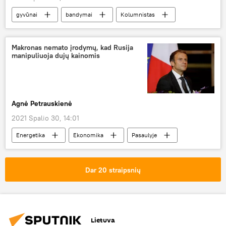
gyvūnai
bandymai
Kolumnistas
Makronas nemato įrodymų, kad Rusija
manipuliuoja dujų kainomis
Agnė Petrauskienė
2021 Spalio 30, 14:01
Energetika
Ekonomika
Pasaulyje
dujos
Emanuelis Makronas
Dar 20 straipsnių
Lietuva