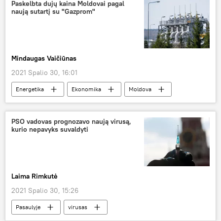
Paskelbta dujų kaina Moldovai pagal
naują sutartį su "Gazprom"
Mindaugas Vaičiūnas
2021 Spalio 30, 16:01
Energetika
Ekonomika
Moldova
Gazprom
dujos
PSO vadovas prognozavo naują virusą,
kurio nepavyks suvaldyti
Laima Rimkutė
2021 Spalio 30, 15:26
Pasaulyje
virusas