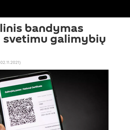
eilinis bandymas
 svetimu galimybių
 02.11.2021
)