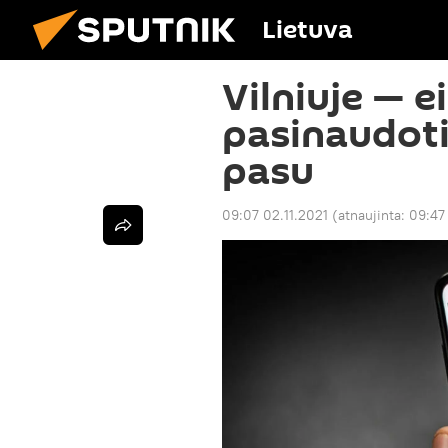
Lietuva
Vilniuje — 
pasinaudoti
pasu
09:07 02.11.2021
(atnaujinta:
09:47