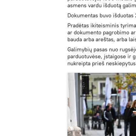
asmens vardu išduotą galim
Dokumentas buvo išduotas 
Pradėtas ikiteisminis tyrim
ar dokumento pagrobimo arb
bauda arba areštas, arba la
Galimybių pasas nuo rugsėjo
parduotuvėse, įstaigose ir 
nukreipta prieš neskiepytus