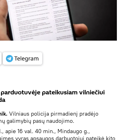
parduotuvėje pateikusiam vilniečiui
da
ik.
Vilniaus policija pirmadienį pradėjo
imų galimybių pasų naudojimo.
., apie 16 val. 40 min., Mindaugo g.,
gimęs vyras apsaugos darbuotojui pateikė kito