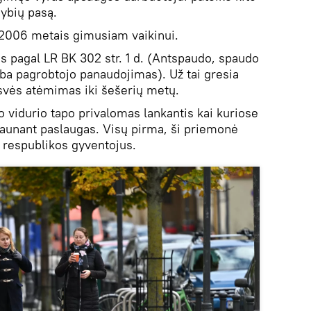
ybių pasą.
2006 metais gimusiam vaikinui.
as pagal LR BK 302 str. 1 d. (Antspaudo, spaudo
a pagrobtojo panaudojimas). Už tai gresia
isvės atėmimas iki šešerių metų.
 vidurio tapo privalomas lankantis kai kuriose
gaunant paslaugas. Visų pirma, ši priemonė
 respublikos gyventojus.