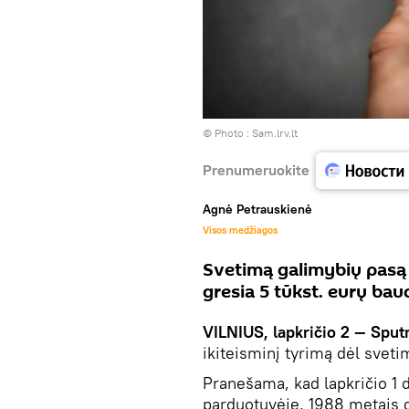
© Photo :
Sam.lrv.lt
Prenumeruokite
Agnė Petrauskienė
Visos medžiagos
Svetimą galimybių pasą 
gresia 5 tūkst. eurų bau
VILNIUS, lapkričio 2 — Sputn
ikiteisminį tyrimą dėl svet
Pranešama, kad lapkričio 1 d
parduotuvėje, 1988 metais 