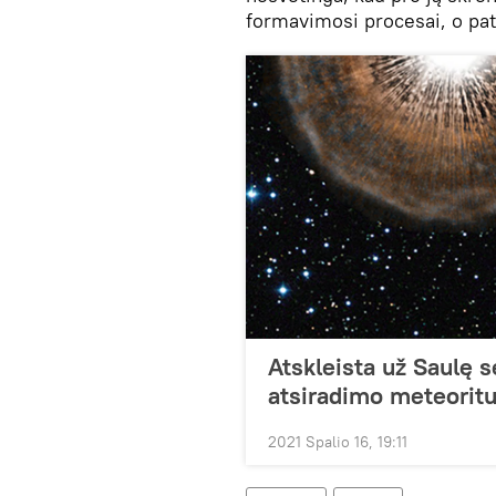
formavimosi procesai, o pati 
Atskleista už Saulę 
atsiradimo meteoritu
2021 Spalio 16, 19:11