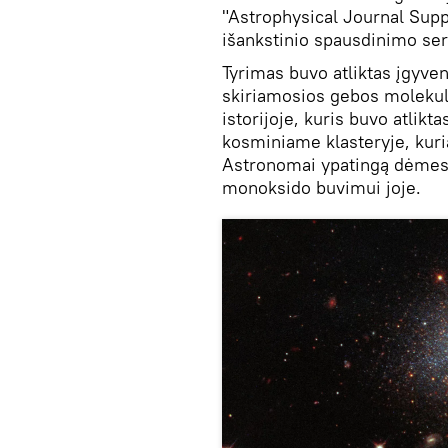
"Astrophysical Journal Sup
išankstinio spausdinimo ser
Tyrimas buvo atliktas įgyve
skiriamosios gebos molekul
istorijoje, kuris buvo atlik
kosminiame klasteryje, kuri
Astronomai ypatingą dėmesį 
monoksido buvimui joje.