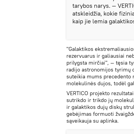
tarybos narys. — VERTI
atskleidžia, kokie fizin
kaip jie lemia galaktiko
"Galaktikos ekstremaliausio
rezervuarus ir galiausiai ne
prilygsta mirčiai", — tęsia t
radijo astronomijos tyrimų 
suteikia mums precedento ne
molekulinės dujos, todėl gal
VERTICO projekto rezultatai 
sutrikdo ir trikdo jų moleku
ir galaktikos dujų diskų stru
gebėjimas formuoti žvaigždes 
sąveikauja su aplinka.