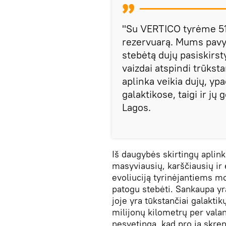
"Su VERTICO tyrėme 51
rezervuarą. Mums pavyk
stebėtą dujų pasiskirs
vaizdai atspindi trūksta
aplinka veikia dujų, ypa
galaktikose, taigi ir jų
Lagos.
Iš daugybės skirtingų aplin
masyviausių, karščiausių ir 
evoliuciją tyrinėjantiems mo
patogu stebėti. Sankaupa y
joje yra tūkstančiai galaktik
milijonų kilometrų per valan
nesvetinga, kad pro ją skren