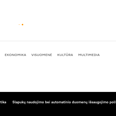
EKONOMIKA
VISUOMENĖ
KULTŪRA
MULTIMEDIA
tika
Slapukų naudojimo bei automatinio duomenų išsaugojimo poli