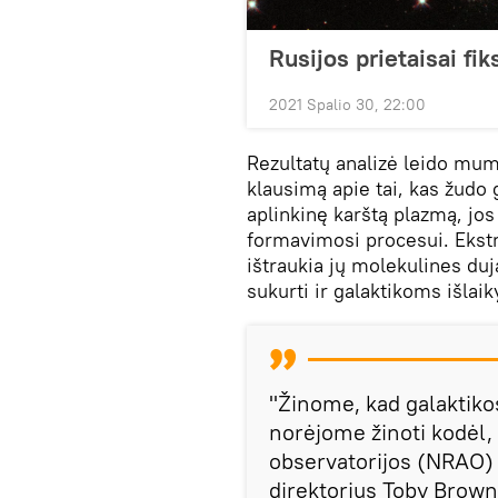
Rusijos prietaisai fi
2021 Spalio 30, 22:00
Rezultatų analizė leido mums 
klausimą apie tai, kas žudo 
aplinkinę karštą plazmą, jos
formavimosi procesui. Ekstre
ištraukia jų molekulines du
sukurti ir galaktikoms išlaiky
"Žinome, kad galaktiko
norėjome žinoti kodėl,
observatorijos (NRAO)
direktorius Toby Brown