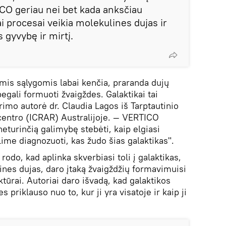
CO geriau nei bet kada anksčiau
iai procesai veikia molekulines dujas ir
s gyvybę ir mirtį.
mis sąlygomis labai kenčia, praranda dujų
begali formuoti žvaigždes. Galaktikai tai
yrimo autorė dr. Claudia Lagos iš Tarptautinio
centro (ICRAR) Australijoje. — VERTICO
turinčią galimybę stebėti, kaip elgiasi
ime diagnozuoti, kas žudo šias galaktikas".
rodo, kad aplinka skverbiasi toli į galaktikas,
lines dujas, daro įtaką žvaigždžių formavimuisi
ktūrai. Autoriai daro išvadą, kad galaktikos
priklauso nuo to, kur ji yra visatoje ir kaip ji