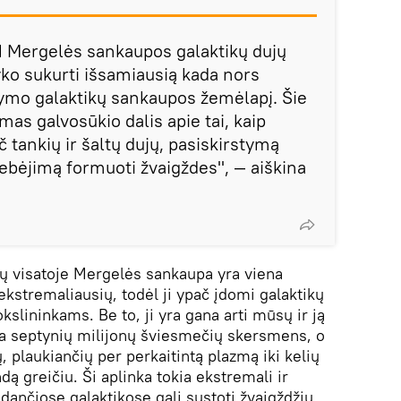
 Mergelės sankaupos galaktikų dujų
o sukurti išsamiausią kada nors
tymo galaktikų sankaupos žemėlapį. Šie
mas galvosūkio dalis apie tai, kaip
č tankių ir šaltų dujų, pasiskirstymą
 gebėjimą formuoti žvaigždes", — aiškina
kų visatoje Mergelės sankaupa yra viena
ekstremaliausių, todėl ji ypač įdomi galaktikų
kslininkams. Be to, ji yra gana arti mūsų ir ją
ra septynių milijonų šviesmečių skersmens, o
ų, plaukiančių per perkaitintą plazmą iki kelių
dą greičiu. Ši aplinka tokia ekstremali ir
dančiose galaktikose gali sustoti žvaigždžių