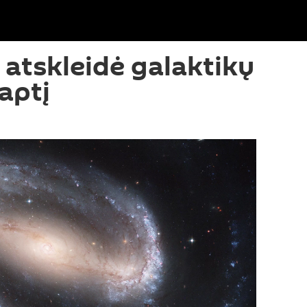
atskleidė galaktikų
aptį