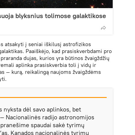
ksuoja blyksnius tolimose galaktikose
atsakyti į seniai iškilusį astrofizikos
galaktikas. Paaiškėjo, kad prasiskverbdami pro
 praranda dujas, kurios yra būtinos žvaigždžių
mali aplinka prasiskverbia toli į vidų ir
jas — kurą, reikalingą naujoms žvaigždėms
ti.
s nyksta dėl savo aplinkos, bet
 — Nacionalinės radijo astronomijos
 pranešime spaudai sakė tyrimų
’as, Kanados nacionalinės tyrimų