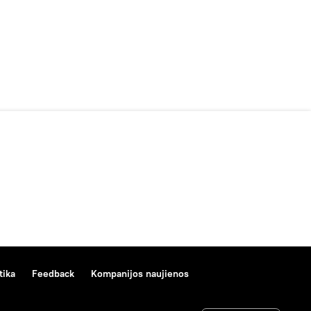
tika
Feedback
Kompanijos naujienos