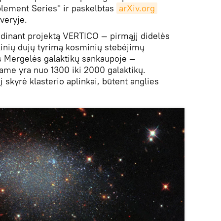
plement Series" ir paskelbtas
arXiv.org
veryje.
ndinant projektą VERTICO — pirmąjį didelės
inių dujų tyrimą kosminių stebėjimų
tas Mergelės galaktikų sankaupoje —
ame yra nuo 1300 iki 2000 galaktikų.
skyrė klasterio aplinkai, būtent anglies