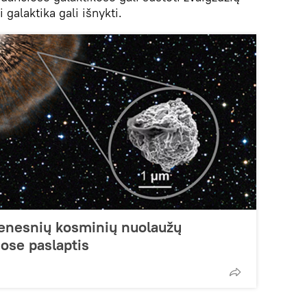
galaktika gali išnykti.
senesnių kosminių nuolaužų
ose paslaptis