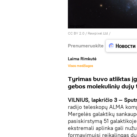
CC BY 2.0
/
Rawpixel Ltd
/
Prenumeruokite
Laima Rimkutė
Visos medžiagos
Tyrimas buvo atliktas į
gebos molekulinių dujų 
VILNIUS, lapkričio 3 — Sputn
radijo teleskopų ALMA komp
Mergelės galaktikų sankaup
pasiskirstymą 51 galaktikoje 
ekstremali aplinka gali nužu
formavimuisi reikalingas du