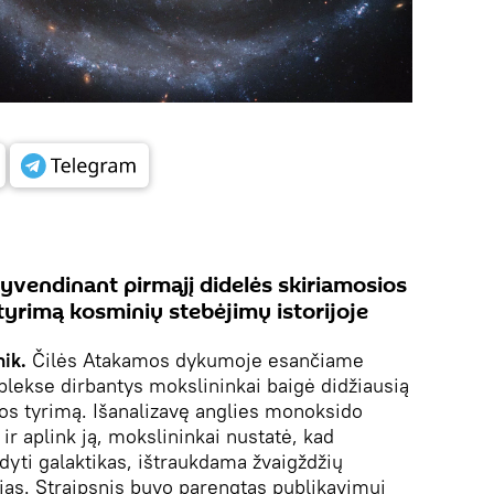
gyvendinant pirmąjį didelės skiriamosios
tyrimą kosminių stebėjimų istorijoje
ik.
Čilės Atakamos dykumoje esančiame
lekse dirbantys mokslininkai baigė didžiausią
os tyrimą. Išanalizavę anglies monoksido
ir aplink ją, mokslininkai nustatė, kad
dyti galaktikas, ištraukdama žvaigždžių
jas. Straipsnis buvo parengtas publikavimui