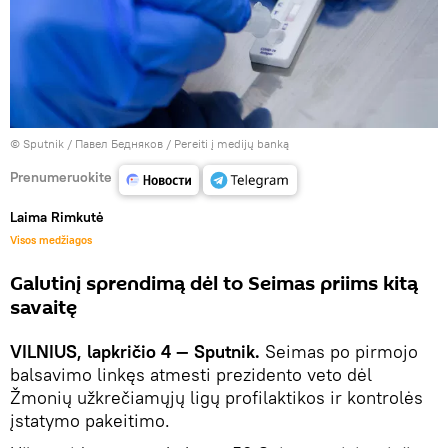
© Sputnik / Павел Бедняков
/
Pereiti į medijų banką
Prenumeruokite
Laima Rimkutė
Visos medžiagos
Galutinį sprendimą dėl to Seimas priims kitą
savaitę
VILNIUS, lapkričio 4 — Sputnik.
Seimas po pirmojo
balsavimo linkęs atmesti prezidento veto dėl
Žmonių užkrečiamųjų ligų profilaktikos ir kontrolės
įstatymo pakeitimo.