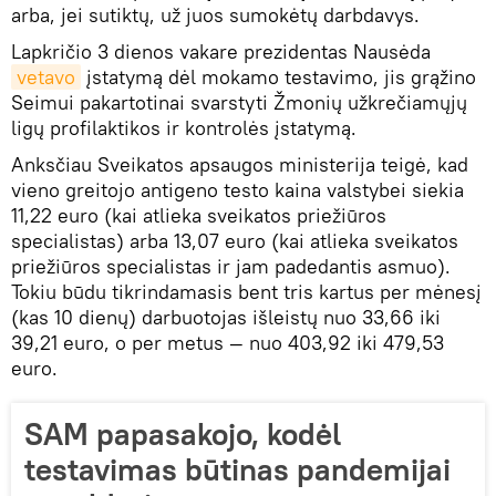
arba, jei sutiktų, už juos sumokėtų darbdavys.
Lapkričio 3 dienos vakare prezidentas Nausėda
vetavo
įstatymą dėl mokamo testavimo, jis grąžino
Seimui pakartotinai svarstyti Žmonių užkrečiamųjų
ligų profilaktikos ir kontrolės įstatymą.
Anksčiau Sveikatos apsaugos ministerija teigė, kad
vieno greitojo antigeno testo kaina valstybei siekia
11,22 euro (kai atlieka sveikatos priežiūros
specialistas) arba 13,07 euro (kai atlieka sveikatos
priežiūros specialistas ir jam padedantis asmuo).
Tokiu būdu tikrindamasis bent tris kartus per mėnesį
(kas 10 dienų) darbuotojas išleistų nuo 33,66 iki
39,21 euro, o per metus — nuo 403,92 iki 479,53
euro.
SAM papasakojo, kodėl
testavimas būtinas pandemijai