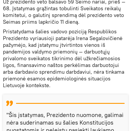
Už prezidento veto balsavo 59 Seimo nariai, prieš —
68. Įstatymas grąžintas tobulinti Sveikatos reikalų
komitetui, o galutinį sprendimą dėl prezidento veto
Seimas priims lapkričio 11 dieną.
Pristatydama šalies vadovo poziciją Respublikos
Prezidento vyriausioji patarėja Irena Segalovičienė
pažymėjo, kad įstatymu įtvirtintos vienos iš
pandemijos valdymo priemonių — darbuotųjų
privalomo sveikatos tikrinimo dėl užkrečiamosios
ligos, finansavimo naštos perkėlimas darbuotojui
arba darbdavio sprendimu darbdaviui, nėra tinkama
priemonė esamos epidemiologinės situacijos
Lietuvoje kontekste.
"Šis įstatymas, Prezidento nuomone, galimai
nėra suderinamas su šalies Konstitucijos
nuostatomis ir neleistų pasiekti laukiamo