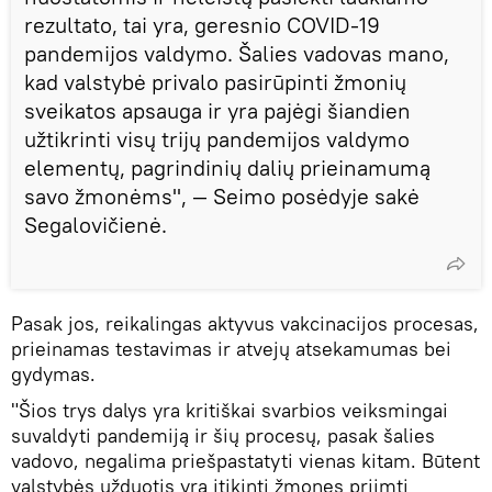
rezultato, tai yra, geresnio COVID-19
pandemijos valdymo. Šalies vadovas mano,
kad valstybė privalo pasirūpinti žmonių
sveikatos apsauga ir yra pajėgi šiandien
užtikrinti visų trijų pandemijos valdymo
elementų, pagrindinių dalių prieinamumą
savo žmonėms", — Seimo posėdyje sakė
Segalovičienė.
Pasak jos, reikalingas aktyvus vakcinacijos procesas,
prieinamas testavimas ir atvejų atsekamumas bei
gydymas.
"Šios trys dalys yra kritiškai svarbios veiksmingai
suvaldyti pandemiją ir šių procesų, pasak šalies
vadovo, negalima priešpastatyti vienas kitam. Būtent
valstybės užduotis yra įtikinti žmones priimti