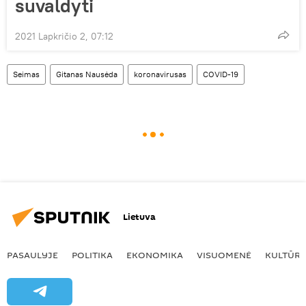
suvaldyti
2021 Lapkričio 2, 07:12
Seimas
Gitanas Nausėda
koronavirusas
COVID-19
Lietuva
PASAULYJE
POLITIKA
EKONOMIKA
VISUOMENĖ
KULTŪR