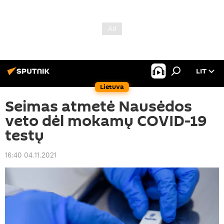
LIT
Lietuva
Seimas atmetė Nausėdos
veto dėl mokamų COVID-19
testų
16:40 04.11.2021