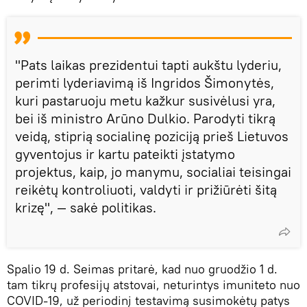
"Pats laikas prezidentui tapti aukštu lyderiu,
perimti lyderiavimą iš Ingridos Šimonytės,
kuri pastaruoju metu kažkur susivėlusi yra,
bei iš ministro Arūno Dulkio. Parodyti tikrą
veidą, stiprią socialinę poziciją prieš Lietuvos
gyventojus ir kartu pateikti įstatymo
projektus, kaip, jo manymu, socialiai teisingai
reikėtų kontroliuoti, valdyti ir prižiūrėti šitą
krizę", — sakė politikas.
Spalio 19 d. Seimas pritarė, kad nuo gruodžio 1 d.
tam tikrų profesijų atstovai, neturintys imuniteto nuo
COVID-19, už periodinį testavimą susimokėtų patys