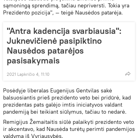
sąmoningą sprendimą, tačiau nepriversti. Tokia yra
Prezidento pozicija", — teigė Nausėdos patarėja.
"Antra kadencija svarbiausia":
Juknevičienė pasipiktino
Nausėdos patarėjos
pasisakymais
2021 Lapkričio 4, 11:10
Posėdyje liberalas Eugenijus Gentvilas sakė
balsuosiantis prieš prezidento veto bei pridūrė, kad
prezidentas pats galėjo imtis iniciatyvos valdant
pandemiją bei teikiant siūlymus, tačiau to nedarė.
Remigijus Žemaitaitis siūlė palaikyti prezidento veto
ir akcentavo, kad Nausėda turėtų perimti pandemijos
valdymą iš Vyriausybės.