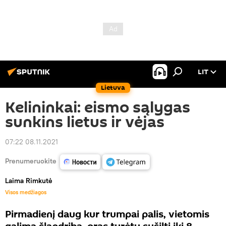
LIT
Lietuva
Kelininkai: eismo sąlygas
sunkins lietus ir vėjas
07:22 08.11.2021
Prenumeruokite
Laima Rimkutė
Visos medžiagos
Pirmadienį daug kur trumpai palis, vietomis