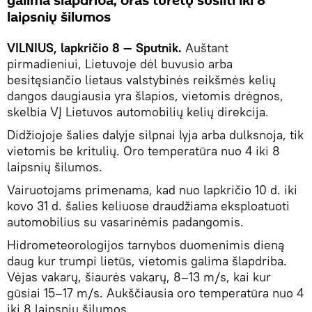
galima šlapdriba, oras turėtų sušilti iki 8
laipsnių šilumos
VILNIUS, lapkričio 8 — Sputnik.
Auštant
pirmadieniui, Lietuvoje dėl buvusio arba
besitęsiančio lietaus valstybinės reikšmės kelių
dangos daugiausia yra šlapios, vietomis drėgnos,
skelbia VĮ Lietuvos automobilių kelių direkcija.
Didžiojoje šalies dalyje silpnai lyja arba dulksnoja, tik
vietomis be kritulių. Oro temperatūra nuo 4 iki 8
laipsnių šilumos.
Vairuotojams primenama, kad nuo lapkričio 10 d. iki
kovo 31 d. šalies keliuose draudžiama eksploatuoti
automobilius su vasarinėmis padangomis.
Hidrometeorologijos tarnybos duomenimis dieną
daug kur trumpi lietūs, vietomis galima šlapdriba.
Vėjas vakarų, šiaurės vakarų, 8–13 m/s, kai kur
gūsiai 15–17 m/s. Aukščiausia oro temperatūra nuo 4
iki 8 laipsnių šilumos.