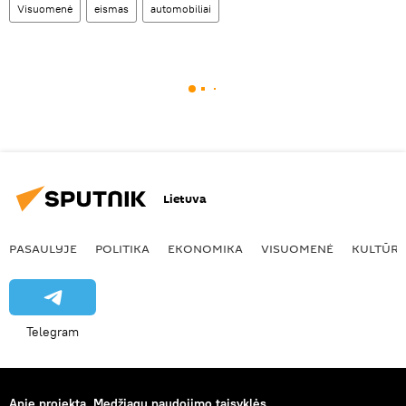
Visuomenė
eismas
automobiliai
Lietuva
PASAULYJE
POLITIKA
EKONOMIKA
VISUOMENĖ
KULTŪR
Telegram
Apie projektą
Medžiagų naudojimo taisyklės