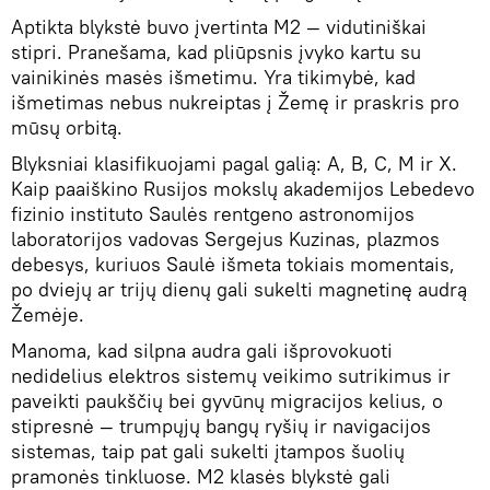
Aptikta blykstė buvo įvertinta M2 — vidutiniškai
stipri. Pranešama, kad pliūpsnis įvyko kartu su
vainikinės masės išmetimu. Yra tikimybė, kad
išmetimas nebus nukreiptas į Žemę ir praskris pro
mūsų orbitą.
Blyksniai klasifikuojami pagal galią: A, B, C, M ir X.
Kaip paaiškino Rusijos mokslų akademijos Lebedevo
fizinio instituto Saulės rentgeno astronomijos
laboratorijos vadovas Sergejus Kuzinas, plazmos
debesys, kuriuos Saulė išmeta tokiais momentais,
po dviejų ar trijų dienų gali sukelti magnetinę audrą
Žemėje.
Manoma, kad silpna audra gali išprovokuoti
nedidelius elektros sistemų veikimo sutrikimus ir
paveikti paukščių bei gyvūnų migracijos kelius, o
stipresnė — trumpųjų bangų ryšių ir navigacijos
sistemas, taip pat gali sukelti įtampos šuolių
pramonės tinkluose. M2 klasės blykstė gali