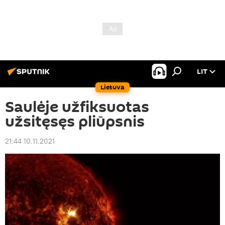
LIT
Lietuva
Saulėje užfiksuotas
užsitęsęs pliūpsnis
21:44 10.11.2021