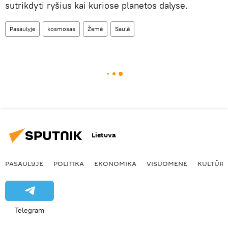
sutrikdyti ryšius kai kuriose planetos dalyse.
Pasaulyje
kosmosas
Žemė
Saulė
Lietuva
PASAULYJE
POLITIKA
EKONOMIKA
VISUOMENĖ
KULTŪR
Telegram