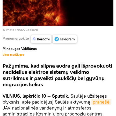
© Photo :
NASA Goddard
Prenumeruokite
Mindaugas Vaičiūnas
Visos medžiagos
Pažymima, kad silpna audra gali išprovokuoti
nedidelius elektros sistemų veikimo
sutrikimus ir paveikti paukščių bei gyvūnų
migracijos kelius
VILNIUS, lapkričio 10 — Sputnik.
Saulėje užsitęsęs
blyksnis, apie padidėjusį Saulės aktyvumą
pranešė
JAV nacionalinės vandenynų ir atmosferos
administracijos Kosminių orų prognozių centras.