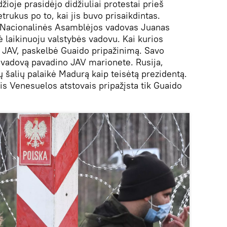
ioje prasidėjo didžiuliai protestai prieš
rukus po to, kai jis buvo prisaikdintas.
 Nacionalinės Asamblėjos vadovas Juanas
 laikinuoju valstybės vadovu. Kai kurios
 JAV, paskelbė Guaido pripažinimą. Savo
vadovą pavadino JAV marionete. Rusija,
itų šalių palaikė Madurą kaip teisėtą prezidentą.
ais Venesuelos atstovais pripažįsta tik Guaido