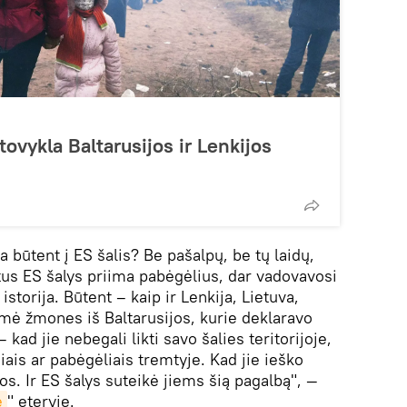
ovykla Baltarusijos ir Lenkijos
a būtent į ES šalis? Be pašalpų, be tų laidų,
tus ES šalys priima pabėgėlius, dar vadovavosi
torija. Būtent – ​​kaip ir Lenkija, Lietuva,
iėmė žmones iš Baltarusijos, kurie deklaravo
kad jie nebegali likti savo šalies teritorijoje,
siais ar pabėgėliais tremtyje. Kad jie ieško
s. Ir ES šalys suteikė jiems šią pagalbą", —
e
" eteryje.