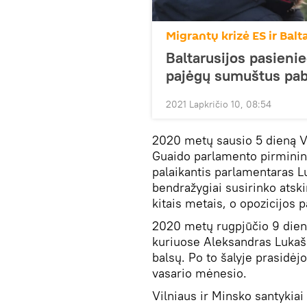
Migrantų krizė ES ir Balt
Baltarusijos pasieni
pajėgų sumuštus pab
2021 Lapkričio 10, 08:54
2020 metų sausio 5 dieną V
Guaido parlamento pirminink
palaikantis parlamentaras L
bendražygiai susirinko atski
kitais metais, o opozicijos 
2020 metų rugpjūčio 9 dieną
kuriuose Aleksandras Lukaše
balsų. Po to šalyje prasidėjo
vasario mėnesio.
Vilniaus ir Minsko santykiai