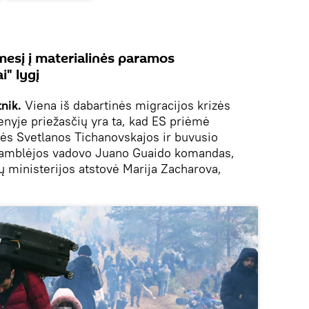
mesį į materialinės paramos
i" lygį
tnik.
Viena iš dabartinės migracijos krizės
ienyje priežasčių yra ta, kad ES priėmė
erės Svetlanos Tichanovskajos ir buvusio
samblėjos vadovo Juano Guaido komandas,
ų ministerijos atstovė Marija Zacharova,