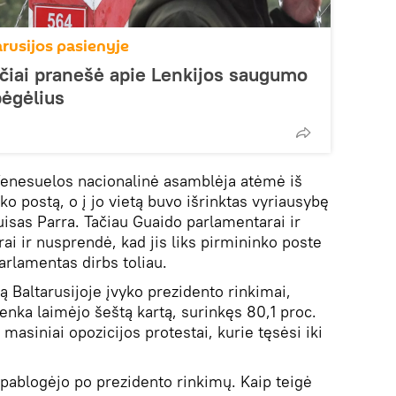
arusijos pasienyje
ečiai pranešė apie Lenkijos saugumo
ėgėlius
enesuelos nacionalinė asamblėja atėmė iš
o postą, o į jo vietą buvo išrinktas vyriausybę
uisas Parra. Tačiau Guaido parlamentarai ir
rai ir nusprendė, kad jis liks pirmininko poste
parlamentas dirbs toliau.
 Baltarusijoje įvyko prezidento rinkimai,
nka laimėjo šeštą kartą, surinkęs 80,1 proc.
 masiniai opozicijos protestai, kurie tęsėsi iki
 pablogėjo po prezidento rinkimų. Kaip teigė