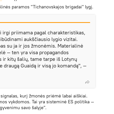
alinės paramos "Tichanovskajos brigadai" lygį.
ji irgi priimama pagal charakteristikas,
ibūdinami aukščiausio lygio vizitai.
 su ja ir jos žmonėmis. Materialinė
telė — ten yra visa propagandos
 ir kitų šalių, tame tarpe iš Lotynų
 draugą Guaidą ir visą jo komandą", —
o signalas, kurį žmonės priėmė labai aiškiai.
amos vykdomos. Tai yra sisteminė ES politika —
 gyvenimu savo šalyje".