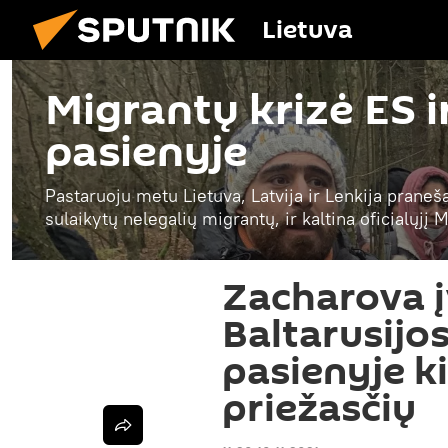
Lietuva
Migrantų krizė ES i
pasienyje
Pastaruoju metu Lietuva, Latvija ir Lenkija praneš
sulaikytų nelegalių migrantų, ir kaltina oficialųjį
Zacharova į
Baltarusijos
pasienyje ki
priežasčių