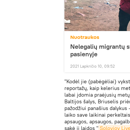
Nuotraukos
Nelegalių migrantų st
pasienyje
2021 Lapkričio 10, 09:52
"Kodėl jie (pabėgėliai) vykst
reportažų, kaip kelerius me
labai įdomia praėjusių metų is
Baltijos šalys, Briuselis pr
pažodžiui panašius dalykus — 
laiko save laikinai perkeltai
apsaugos, apsaugos, pagalbo
sakė ji laidos "
Solovjov Liv