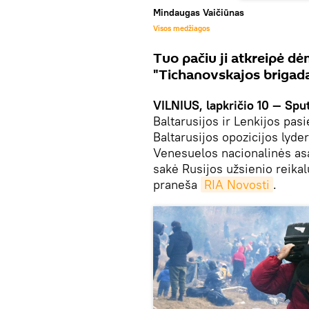
Mindaugas Vaičiūnas
Visos medžiagos
Tuo pačiu ji atkreipė dė
"Tichanovskajos brigada
VILNIUS, lapkričio 10 — Spu
Baltarusijos ir Lenkijos pas
Baltarusijos opozicijos lyd
Venesuelos nacionalinės a
sakė Rusijos užsienio reikal
praneša
RIA Novosti
.