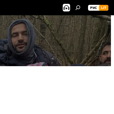
РУС
LIT