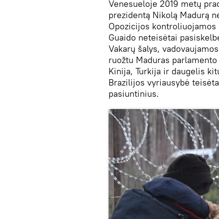
Venesueloje 2019 metų pradž
prezidentą Nikolą Madurą net
Opozicijos kontroliuojamos
Guaido neteisėtai pasiskelbė
Vakarų šalys, vadovaujamos
ruožtu Maduras parlamento 
Kinija, Turkija ir daugelis k
Brazilijos vyriausybė teisėt
pasiuntinius.