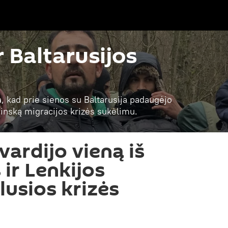
r Baltarusijos
a, kad prie sienos su Baltarusija padaugėjo
 Minską migracijos krizės sukėlimu.
vardijo vieną iš
 ir Lenkijos
lusios krizės