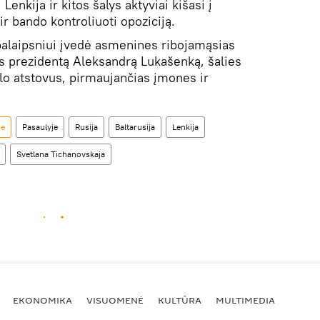
 Lenkija ir kitos šalys aktyviai kišasi į
ir bando kontroliuoti opoziciją.
alaipsniui įvedė asmenines ribojamąsias
s prezidentą Aleksandrą Lukašenką, šalies
o atstovus, pirmaujančias įmones ir
je
Pasaulyje
Rusija
Baltarusija
Lenkija
Svetlana Tichanovskaja
EKONOMIKA
VISUOMENĖ
KULTŪRA
MULTIMEDIA