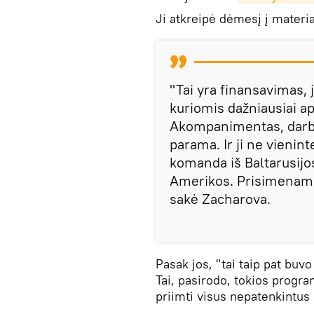
Ji atkreipė dėmesį į materi
"Tai yra finansavimas, 
kuriomis dažniausiai ap
Akompanimentas, darbas
parama. Ir ji ne vienin
komanda iš Baltarusijos
Amerikos. Prisimename
sakė Zacharova.
Pasak jos, "tai taip pat buv
Tai, pasirodo, tokios progr
priimti visus nepatenkintus