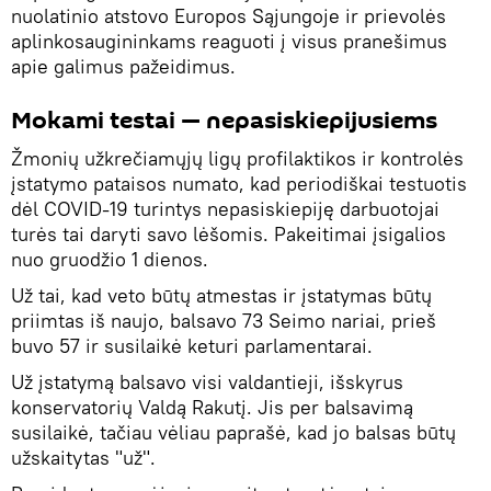
nuolatinio atstovo Europos Sąjungoje ir prievolės
aplinkosaugininkams reaguoti į visus pranešimus
apie galimus pažeidimus.
Mokami testai — nepasiskiepijusiems
Žmonių užkrečiamųjų ligų profilaktikos ir kontrolės
įstatymo pataisos numato, kad periodiškai testuotis
dėl COVID-19 turintys nepasiskiepiję darbuotojai
turės tai daryti savo lėšomis. Pakeitimai įsigalios
nuo gruodžio 1 dienos.
Už tai, kad veto būtų atmestas ir įstatymas būtų
priimtas iš naujo, balsavo 73 Seimo nariai, prieš
buvo 57 ir susilaikė keturi parlamentarai.
Už įstatymą balsavo visi valdantieji, išskyrus
konservatorių Valdą Rakutį. Jis per balsavimą
susilaikė, tačiau vėliau paprašė, kad jo balsas būtų
užskaitytas "už".