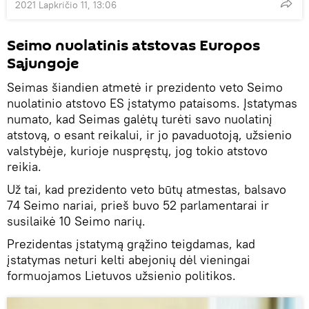
2021 Lapkričio 11, 13:06
Seimo nuolatinis atstovas Europos
Sąjungoje
Seimas šiandien atmetė ir prezidento veto Seimo
nuolatinio atstovo ES įstatymo pataisoms. Įstatymas
numato, kad Seimas galėtų turėti savo nuolatinį
atstovą, o esant reikalui, ir jo pavaduotoją, užsienio
valstybėje, kurioje nuspręstų, jog tokio atstovo
reikia.
Už tai, kad prezidento veto būtų atmestas, balsavo
74 Seimo nariai, prieš buvo 52 parlamentarai ir
susilaikė 10 Seimo narių.
Prezidentas įstatymą grąžino teigdamas, kad
įstatymas neturi kelti abejonių dėl vieningai
formuojamos Lietuvos užsienio politikos.