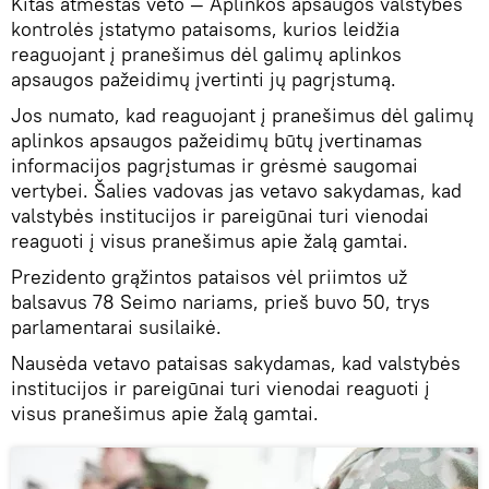
Kitas atmestas veto — Aplinkos apsaugos valstybės
kontrolės įstatymo pataisoms, kurios leidžia
reaguojant į pranešimus dėl galimų aplinkos
apsaugos pažeidimų įvertinti jų pagrįstumą.
Jos numato, kad reaguojant į pranešimus dėl galimų
aplinkos apsaugos pažeidimų būtų įvertinamas
informacijos pagrįstumas ir grėsmė saugomai
vertybei. Šalies vadovas jas vetavo sakydamas, kad
valstybės institucijos ir pareigūnai turi vienodai
reaguoti į visus pranešimus apie žalą gamtai.
Prezidento grąžintos pataisos vėl priimtos už
balsavus 78 Seimo nariams, prieš buvo 50, trys
parlamentarai susilaikė.
Nausėda vetavo pataisas sakydamas, kad valstybės
institucijos ir pareigūnai turi vienodai reaguoti į
visus pranešimus apie žalą gamtai.