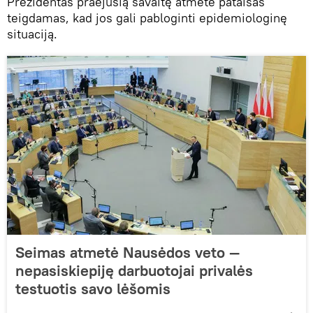
Prezidentas praėjusią savaitę atmetė pataisas
teigdamas, kad jos gali pabloginti epidemiologinę
situaciją.
Seimas atmetė Nausėdos veto —
nepasiskiepiję darbuotojai privalės
testuotis savo lėšomis