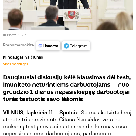
© Photo :
LRP
Prenumeruokite
Mindaugas Vaičiūnas
Visos medžiagos
Daugiausiai diskusijų kėlė klausimas dėl testų
imuniteto neturintiems darbuotojams — nuo
gruodžio 1 dienos nepasiskiepiję darbuotojai
turės testuotis savo lėšomis
VILNIUS, lapkričio 11 — Sputnik.
Seimas ketvirtadienį
atmetė tris prezidento Gitano Nausėdos veto dėl
mokamų testų nevakcinuotiems arba koronavirusu
nepersirgusiems darbuotojams, parlamento