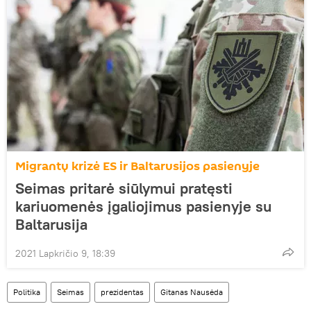
Migrantų krizė ES ir Baltarusijos pasienyje
Seimas pritarė siūlymui pratęsti
kariuomenės įgaliojimus pasienyje su
Baltarusija
2021 Lapkričio 9, 18:39
Politika
Seimas
prezidentas
Gitanas Nausėda