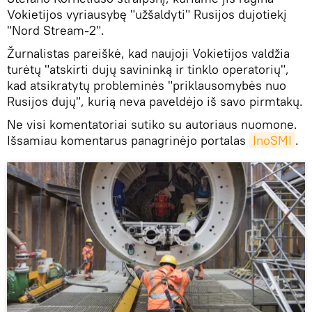
Vokietijos vyriausybę "užšaldyti" Rusijos dujotiekį
"Nord Stream-2".
Žurnalistas pareiškė, kad naujoji Vokietijos valdžia
turėtų "atskirti dujų savininką ir tinklo operatorių",
kad atsikratytų probleminės "priklausomybės nuo
Rusijos dujų", kurią neva paveldėjo iš savo pirmtakų.
Ne visi komentatoriai sutiko su autoriaus nuomone.
Išsamiau komentarus panagrinėjo portalas
InoSMI
.