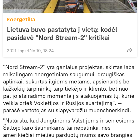
Energetika
Lietuva buvo pastatyta į vietą: kodėl
pasidavė "Nord Stream-2" kritikai
2021 Lapkričio 10, 18:24
"Nord Stream-2" yra genialus projektas, skirtas labai
reikalingam energetiniam saugumui, draugiškas
aplinkai, sukurtas ilgiems metams, apsienantis be
kažkokių tarpininkų tarp tiekėjo ir kliento, bet nuo
pat jo atsiradimo momenta jis atakuojamas tų, kurie
veikia prieš Vokietijos ir Rusijos suartėjimą", —
parašė vartotojas su slapyvardžiu muenchnerkindl.
"Natūralu, kad Jungtinėms Valstijoms ir seniesiems
Šaltojo karo šalininkams tai nepatinka, nes
amerikiečiai mieliau parduotų mums savo brangias