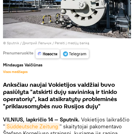
© Sputnik / Дмитрий Лельчук
/
Pereiti į medijų banką
Prenumeruokite
Mindaugas Vaičiūnas
Visos medžiagos
Anksčiau naujai Vokietijos valdžiai buvo
pasiūlyta "atskirti dujų savininką ir tinklo
operatorių", kad atsikratytų probleminės
"priklausomybės nuo Rusijos dujų"
VILNIUS, lapkričio 14 — Sputnik.
Vokietijos laikraščio
"
Süddeutsche Zeitung
" skaitytojai pakomentavo
Štefano Korneliuso straipsnį, kuriame jis ragina