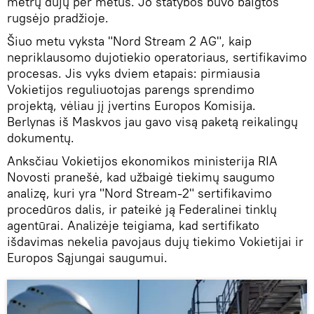
metrų dujų per metus. Jo statybos buvo baigtos
rugsėjo pradžioje.
Šiuo metu vyksta "Nord Stream 2 AG", kaip
nepriklausomo dujotiekio operatoriaus, sertifikavimo
procesas. Jis vyks dviem etapais: pirmiausia
Vokietijos reguliuotojas parengs sprendimo
projektą, vėliau jį įvertins Europos Komisija.
Berlynas iš Maskvos jau gavo visą paketą reikalingų
dokumentų.
Anksčiau Vokietijos ekonomikos ministerija RIA
Novosti pranešė, kad užbaigė tiekimų saugumo
analizę, kuri yra "Nord Stream-2" sertifikavimo
procedūros dalis, ir pateikė ją Federalinei tinklų
agentūrai. Analizėje teigiama, kad sertifikato
išdavimas nekelia pavojaus dujų tiekimo Vokietijai ir
Europos Sąjungai saugumui.