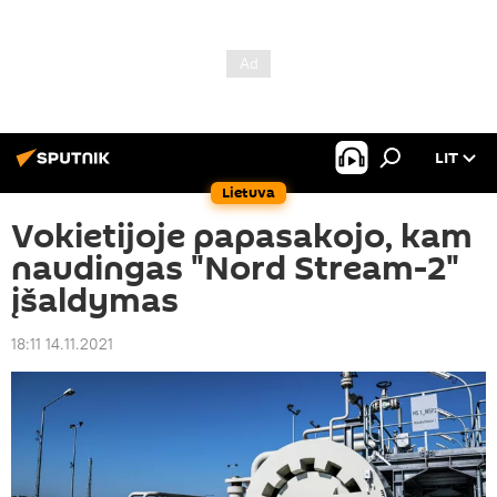
LIT
Lietuva
Vokietijoje papasakojo, kam
naudingas "Nord Stream-2"
įšaldymas
18:11 14.11.2021