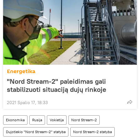
Energetika
"Nord Stream-2" paleidimas gali
stabilizuoti situaciją dujų rinkoje
2021 Spalio 17, 18:33
Ekonomika
Rusija
Vokietija
Nord Stream-2
Dujotiekio "Nord Stream-2" statyba
Nord Stream-2 statyba