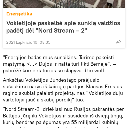
Energetika
Vokietijoje paskelbė apie sunkią valdžios
padėtį dėl "Nord Stream – 2"
2021 Lapkričio 10, 08:35
"Energijos badas mus sunaikins. Turime pakeisti
mąstymą. <...> Dujos ir nafta turi likti žemėje", —
pabrėžė komentatorius su slapyvardžiu wolf.
Anksčiau Vokietijos Bundestago praėjusio
sušaukimo narys iš kairiųjų partijos Klausas Ernstas
ragino skubiai paleisti projektą, nes "Vokietijos dujų
vartotojai jaučia skubų poreikį" tuo.
"Nord Stream-2" driekiasi nuo Rusijos pakrantės per
Baltijos jūrą iki Vokietijos ir susideda iš dviejų linijų,
kurių bendras pajėgumas yra 55 milijardai kubinių