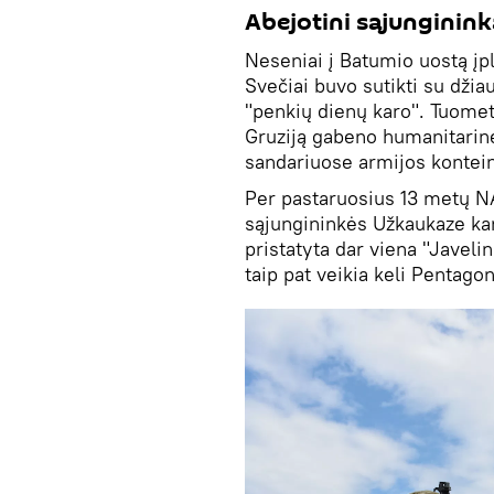
Abejotini sąjunginink
Neseniai į Batumio uostą į
Svečiai buvo sutikti su dži
"penkių dienų karo". Tuomet 
Gruziją gabeno humanitarinę
sandariuose armijos kontei
Per pastaruosius 13 metų N
sąjungininkės Užkaukaze kar
pristatyta dar viena "Javelin
taip pat veikia keli Pentag