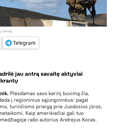
jų banką
drilė jau antrą savaitę aktyviai
 krantų
nik.
Plėsdamas savo karinį buvimą čia,
deda į regioninius sąjungininkus: pagal
ims, turinčioms prieigą prie Juodosios jūros,
netaikomi. Kaip amerikiečiai gali tuo
medžiagoje rašo autorius Andrejus Kocas.