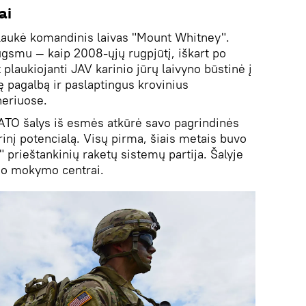
ai
plaukė komandinis laivas "Mount Whitney".
augsmu — kaip 2008-ųjų rugpjūtį, iškart po
plaukiojanti JAV karinio jūrų laivyno būstinė į
 pagalbą ir paslaptingus krovinius
neriuose.
ATO šalys iš esmės atkūrė savo pagrindinės
inį potencialą. Visų pirma, šiais metais buvo
" prieštankinių raketų sistemų partija. Šalyje
ono mokymo centrai.