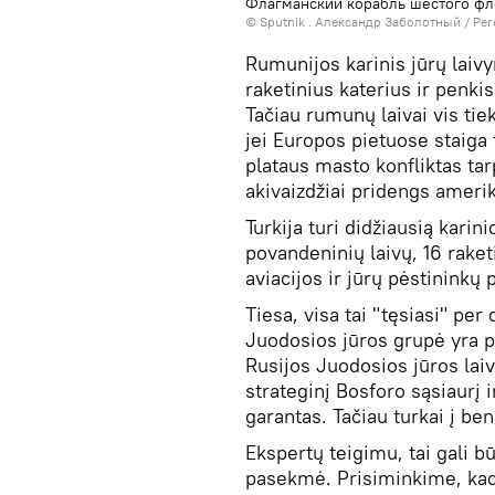
Флагманский корабль шестого фл
© Sputnik . Александр Заболотный
/
Per
Rumunijos karinis jūrų laivyn
raketinius katerius ir penkis
Tačiau rumunų laivai vis tie
jei Europos pietuose staiga 
plataus masto konfliktas tarp
akivaizdžiai pridengs ameri
Turkija turi didžiausią karin
povandeninių laivų, 16 raket
aviacijos ir jūrų pėstininkų 
Tiesa, visa tai "tęsiasi" per
Juodosios jūros grupė yra p
Rusijos Juodosios jūros laiv
strateginį Bosforo sąsiaurį i
garantas. Tačiau turkai į ben
Ekspertų teigimu, tai gali bū
pasekmė. Prisiminkime, kad