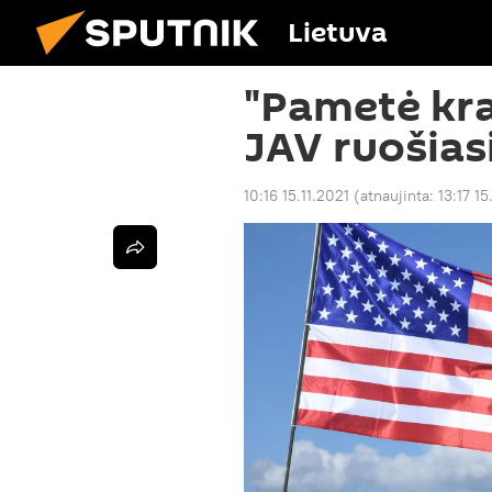
Lietuva
"Pametė kra
JAV ruošias
10:16 15.11.2021
(atnaujinta:
13:17 15