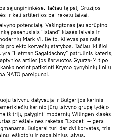
ros sąjungininkėse. Tačiau tą patį Gruzijos
s ir keli artilerijos bei raketų laivai.
 laivyno potencialą. Vašingtonas jau aprūpino
ką pasenusiais "Island" klasės laivais ir
 modernių Mark VI. Be to, Kijevas pasirašė
da projekto korvečių statybos. Tačiau iki šiol
s yra "Hetman Sagaidachny" patrulinis kateris,
 septynios artilerijos šarvuotos Gyurza-M tipo
akanka norint patikrinti Krymo gynybinių linijų
lba NATO pareigūnai.
oju laivynu dalyvauja ir Bulgarijos karinis
 amerikiečių karinio jūrų laivyno grupę lydėjo
na iš trijų palyginti modernių Wilingen klasės
urias priešlaivines raketas "Exocet" — gera
manams. Bulgarai turi dar dvi korvetes, tris
inų ieškotojų ir pagalbinius laivus.