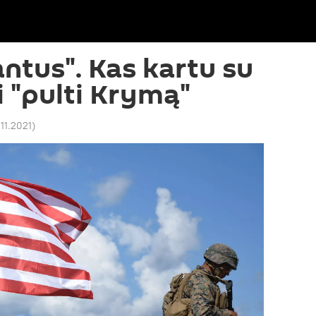
ntus". Kas kartu su
i "pulti Krymą"
.11.2021
)