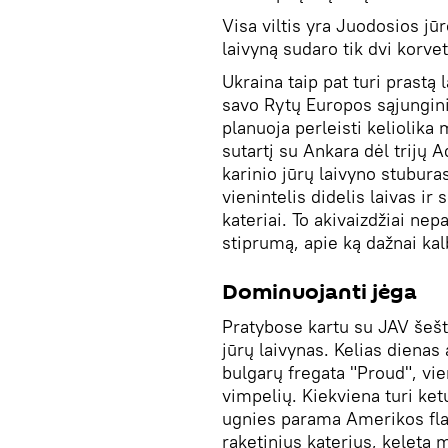
Visa viltis yra Juodosios jū
laivyną sudaro tik dvi korvetė
Ukraina taip pat turi prastą
savo Rytų Europos sąjunginin
planuoja perleisti keliolika
sutartį su Ankara dėl trijų A
karinio jūrų laivyno stubura
vienintelis didelis laivas ir
kateriai. To akivaizdžiai nep
stiprumą, apie ką dažnai ka
Dominuojanti jėga
Pratybose kartu su JAV šeštu
jūrų laivynas. Kelias dienas
bulgarų fregata "Proud", vie
vimpelių. Kiekviena turi ket
ugnies parama Amerikos flag
raketinius katerius, keletą m