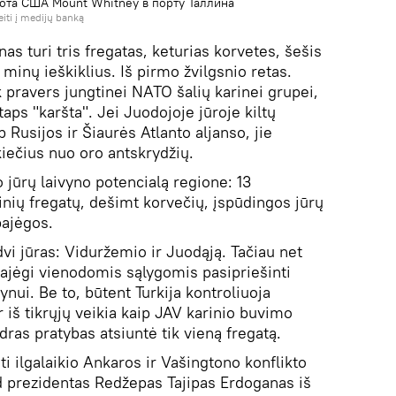
ота США Mount Whitney в порту Таллина
eiti į medijų banką
as turi tris fregatas, keturias korvetes, šešis
 minų ieškiklius. Iš pirmo žvilgsnio retas.
k pravers jungtinei NATO šalių karinei grupei,
taps "karšta". Jei Juodojoje jūroje kiltų
 Rusijos ir Šiaurės Atlanto aljanso, jie
kiečius nuo oro antskrydžių.
io jūrų laivyno potencialą regione: 13
inių fregatų, dešimt korvečių, įspūdingos jūrų
pajėgos.
 dvi jūras: Viduržemio ir Juodąją. Tačiau net
ajėgi vienodomis sąlygomis pasipriešinti
ynui. Be to, būtent Turkija kontroliuoja
r iš tikrųjų veikia kaip JAV karinio buvimo
dras pratybas atsiuntė tik vieną fregatą.
ti ilgalaikio Ankaros ir Vašingtono konflikto
 prezidentas Redžepas Tajipas Erdoganas iš