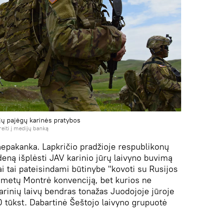
jų pajėgų karinės pratybos
reiti į medijų banką
nepakanka. Lapkričio pradžioje respublikonų
deną išplėsti JAV karinio jūrų laivyno buvimą
i tai pateisindami būtinybe "kovoti su Rusijos
6 metų Montrė konvenciją, bet kurios ne
arinių laivų bendras tonažas Juodojoje jūroje
0 tūkst. Dabartinė Šeštojo laivyno grupuotė