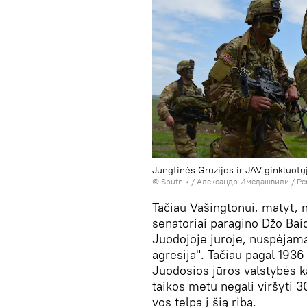
Jungtinės Gruzijos ir JAV ginkluotų
© Sputnik / Александр Имедашвили
/
Pe
Tačiau Vašingtonui, matyt, 
senatoriai paragino Džo Bai
Juodojoje jūroje, nuspėjama
agresija". Tačiau pagal 193
Juodosios jūros valstybės k
taikos metu negali viršyti 3
vos telpa į šią ribą.