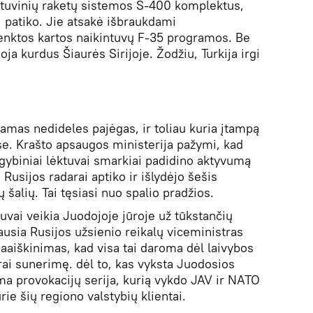
lėktuvinių raketų sistemos S-400 komplektus,
 patiko. Jie atsakė išbraukdami
penktos kartos naikintuvų F-35 programos. Be
uoja kurdus Šiaurės Sirijoje. Žodžiu, Turkija irgi
amas nedideles pajėgas, ir toliau kuria įtampą
se. Krašto apsaugos ministerija pažymi, kad
lgybiniai lėktuvai smarkiai padidino aktyvumą
Rusijos radarai aptiko ir išlydėjo šešis
 šalių. Tai tęsiasi nuo spalio pradžios.
tuvai veikia Juodojoje jūroje už tūkstančių
ausia Rusijos užsienio reikalų viceministras
aaiškinimas, kad visa tai daroma dėl laivybos
rai sunerimę. dėl to, kas vyksta Juodosios
ama provokacijų serija, kurią vykdo JAV ir NATO
urie šių regiono valstybių klientai.