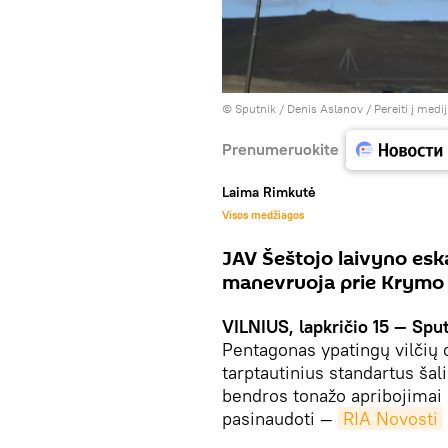
© Sputnik / Denis Aslanov
/
Pereiti į medi
Prenumeruokite
Laima Rimkutė
Visos medžiagos
JAV Šeštojo laivyno eska
manevruoja prie Krymo
VILNIUS, lapkričio 15 — Sput
Pentagonas ypatingų vilčių 
tarptautinius standartus šal
bendros tonažo apribojimai 
pasinaudoti —
RIA Novosti