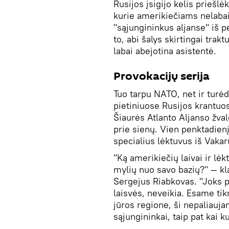
Rusijos įsigijo kelis prieš
kurie amerikiečiams nelabai
"sąjungininkus aljanse" iš 
to, abi šalys skirtingai trakt
labai abejotina asistentė.
Provokacijų serija
Tuo tarpu NATO, net ir turėd
pietiniuose Rusijos krantuo
Šiaurės Atlanto Aljanso žva
prie sienų. Vien penktadienį 
specialius lėktuvus iš Vakarų
"Ką amerikiečių laivai ir lėk
mylių nuo savo bazių?" — kl
Sergejus Riabkovas. "Joks p
laisvės, neveikia. Esame tik
jūros regione, ši nepaliauj
sąjungininkai, taip pat kai k