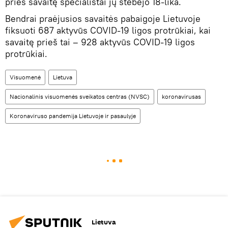
prieš savaitę specialistai jų stebėjo 18-lika.
Bendrai praėjusios savaitės pabaigoje Lietuvoje
fiksuoti 687 aktyvūs COVID-19 ligos protrūkiai, kai
savaitę prieš tai – 928 aktyvūs COVID-19 ligos
protrūkiai.
Visuomenė
Lietuva
Nacionalinis visuomenės sveikatos centras (NVSC)
koronavirusas
Koronaviruso pandemija Lietuvoje ir pasaulyje
Lietuva