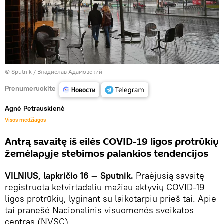
© Sputnik / Владислав Адамовский
Prenumeruokite
Agnė Petrauskienė
Visos medžiagos
Antrą savaitę iš eilės COVID-19 ligos protrūkių
žemėlapyje stebimos palankios tendencijos
VILNIUS, lapkričio 16 — Sputnik.
Praėjusią savaitę
registruota ketvirtadaliu mažiau aktyvių COVID-19
ligos protrūkių, lyginant su laikotarpiu prieš tai. Apie
tai pranešė Nacionalinis visuomenės sveikatos
centras (NVSC).