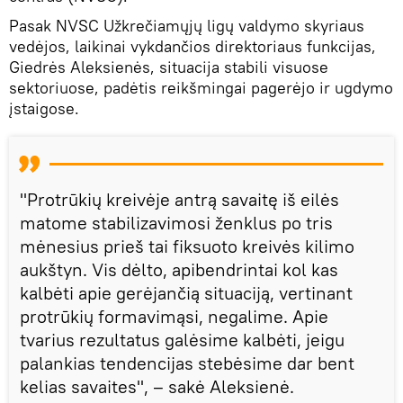
Pasak NVSC Užkrečiamųjų ligų valdymo skyriaus
vedėjos, laikinai vykdančios direktoriaus funkcijas,
Giedrės Aleksienės, situacija stabili visuose
sektoriuose, padėtis reikšmingai pagerėjo ir ugdymo
įstaigose.
"Protrūkių kreivėje antrą savaitę iš eilės
matome stabilizavimosi ženklus po tris
mėnesius prieš tai fiksuoto kreivės kilimo
aukštyn. Vis dėlto, apibendrintai kol kas
kalbėti apie gerėjančią situaciją, vertinant
protrūkių formavimąsi, negalime. Apie
tvarius rezultatus galėsime kalbėti, jeigu
palankias tendencijas stebėsime dar bent
kelias savaites", – sakė Aleksienė.