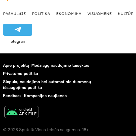
PASAULYJE
POLITIKA
EKONOMIKA
VISUOMENĖ
KULTŪR
Telegram
Apie projektą
Medžiagų naudojimo taisyklės
Privatumo politika
Slapukų naudojimo bei automatinio duomenų
išsaugojimo politika
Feedback
Kompanijos naujienos
© 2026 Sputnik Visos teisės saugomos. 18+