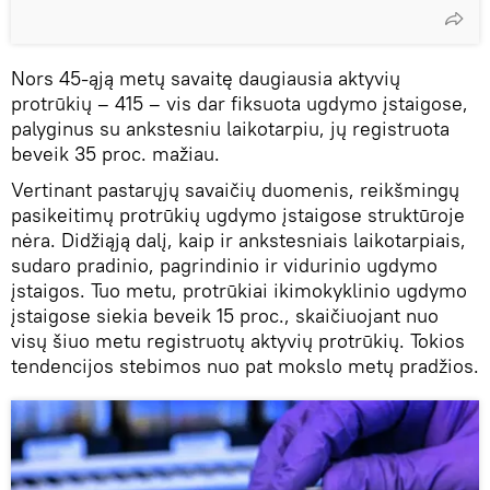
Nors 45-ąją metų savaitę daugiausia aktyvių
protrūkių – 415 – vis dar fiksuota ugdymo įstaigose,
palyginus su ankstesniu laikotarpiu, jų registruota
beveik 35 proc. mažiau.
Vertinant pastarųjų savaičių duomenis, reikšmingų
pasikeitimų protrūkių ugdymo įstaigose struktūroje
nėra. Didžiąją dalį, kaip ir ankstesniais laikotarpiais,
sudaro pradinio, pagrindinio ir vidurinio ugdymo
įstaigos. Tuo metu, protrūkiai ikimokyklinio ugdymo
įstaigose siekia beveik 15 proc., skaičiuojant nuo
visų šiuo metu registruotų aktyvių protrūkių. Tokios
tendencijos stebimos nuo pat mokslo metų pradžios.