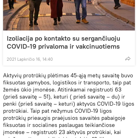
Izoliacija po kontakto su sergančiuoju
COVID-19 privaloma ir vakcinuotiems
2021 Lapkričio 16, 14:40
Aktyvių protrūkių plėtimas 45-ąją metų savaitę buvo
fiksuotas gamybos, logistikos ir transporto, taip pat
žemės ūkio įmonėse. Atitinkamai registruoti 63
(prieš savaitę – 51), keturi ( prieš savaitę – du) ir
penki (prieš savaitę – keturi) aktyvūs COVID-19 ligos
protrūkiai. Taip pat nežymus COVID-19 ligos
protrūkių prieaugis praėjusios savaitės pabaigoje
fiksuotas ir socialines paslaugas teikiančiose
įmonėse – registruoti 23 aktyvūs protrūkiai, kai