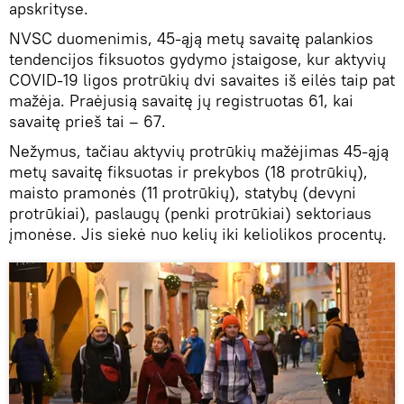
apskrityse.
NVSC duomenimis, 45-ąją metų savaitę palankios
tendencijos fiksuotos gydymo įstaigose, kur aktyvių
COVID-19 ligos protrūkių dvi savaites iš eilės taip pat
mažėja. Praėjusią savaitę jų registruotas 61, kai
savaitę prieš tai – 67.
Nežymus, tačiau aktyvių protrūkių mažėjimas 45-ąją
metų savaitę fiksuotas ir prekybos (18 protrūkių),
maisto pramonės (11 protrūkių), statybų (devyni
protrūkiai), paslaugų (penki protrūkiai) sektoriaus
įmonėse. Jis siekė nuo kelių iki keliolikos procentų.