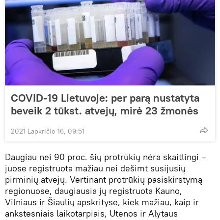
COVID-19 Lietuvoje: per parą nustatyta
beveik 2 tūkst. atvejų, mirė 23 žmonės
2021 Lapkričio 16, 09:51
Daugiau nei 90 proc. šių protrūkių nėra skaitlingi –
juose registruota mažiau nei dešimt susijusių
pirminių atvejų. Vertinant protrūkių pasiskirstymą
regionuose, daugiausia jų registruota Kauno,
Vilniaus ir Šiaulių apskrityse, kiek mažiau, kaip ir
ankstesniais laikotarpiais, Utenos ir Alytaus