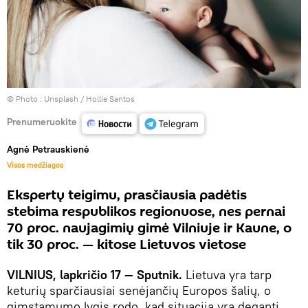
© Photo :
Unsplash / Hollie Santos
Prenumeruokite
Agnė Petrauskienė
Visos medžiagos
Ekspertų teigimu, prasčiausia padėtis
stebima respublikos regionuose, nes pernai
70 proc. naujagimių gimė Vilniuje ir Kaune, o
tik 30 proc. — kitose Lietuvos vietose
VILNIUS, lapkričio 17 — Sputnik.
Lietuva yra tarp
keturių sparčiausiai senėjančių Europos šalių, o
gimstamumo lygis rodo, kad situacija yra deganti.