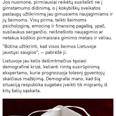
Jos nuomone, pirmiausiai reikėtų susitelkti ne į
gimstamumo didinimą, o į kokybiškų sveikatos
paslaugų užtikrinimą jau gimusiems naujagimiams ir
jų šeimoms. Visų pirma, teikti šeimoms
psichologinę, emocinę ir finansinę pagalbą, ypač,
susilaukus sergančio, neišnešioto naujagimio ar
netekus kūdikio pirmaisiais gimimo metais ir vėliau.
"Būtina užtikrinti, kad visos šeimos Lietuvoje
jaustųsi saugios", — pabrėžė ji.
Lietuvoje jau kelis dešimtmečius tęsiasi
demografinė krizė, kelianti rimtą susirūpinimą
ekspertams, kurie prognozuoja tolesnį gyventojų
skaičiaus mažėjimą. Demografai mano, kad šią
situaciją respublika sugebės įveikti tik migrantų iš
kitų šalių sąskaita.