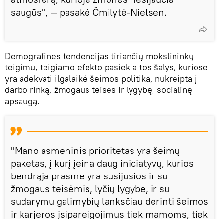
saugūs", — pasakė Čmilytė-Nielsen.
Demografines tendencijas tiriančių mokslininkų
teigimu, teigiamo efekto pasiekia tos šalys, kuriose
yra adekvati ilgalaikė šeimos politika, nukreipta į
darbo rinką, žmogaus teises ir lygybę, socialinę
apsaugą.
"Mano asmeninis prioritetas yra šeimų
paketas, į kurį įeina daug iniciatyvų, kurios
bendrąja prasme yra susijusios ir su
žmogaus teisėmis, lyčių lygybe, ir su
sudarymu galimybių lanksčiau derinti šeimos
ir karjeros įsipareigojimus tiek mamoms, tiek