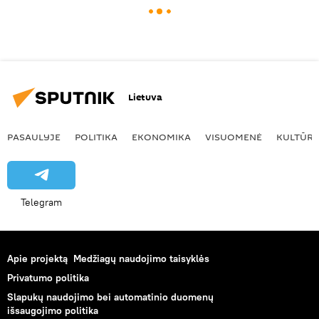
Lietuva
PASAULYJE
POLITIKA
EKONOMIKA
VISUOMENĖ
KULTŪR
Telegram
Apie projektą
Medžiagų naudojimo taisyklės
Privatumo politika
Slapukų naudojimo bei automatinio duomenų
išsaugojimo politika