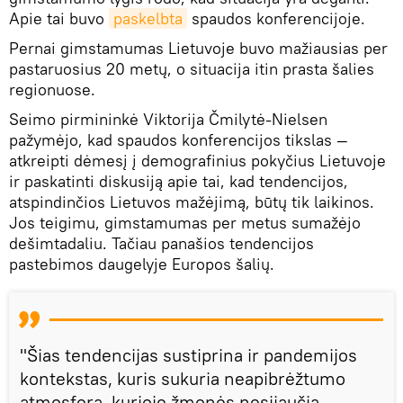
Apie tai buvo
paskelbta
spaudos konferencijoje.
Pernai gimstamumas Lietuvoje buvo mažiausias per
pastaruosius 20 metų, o situacija itin prasta šalies
regionuose.
Seimo pirmininkė Viktorija Čmilytė-Nielsen
pažymėjo, kad spaudos konferencijos tikslas —
atkreipti dėmesį į demografinius pokyčius Lietuvoje
ir paskatinti diskusiją apie tai, kad tendencijos,
atspindinčios Lietuvos mažėjimą, būtų tik laikinos.
Jos teigimu, gimstamumas per metus sumažėjo
dešimtadaliu. Tačiau panašios tendencijos
pastebimos daugelyje Europos šalių.
"Šias tendencijas sustiprina ir pandemijos
kontekstas, kuris sukuria neapibrėžtumo
atmosferą, kurioje žmonės nesijaučia