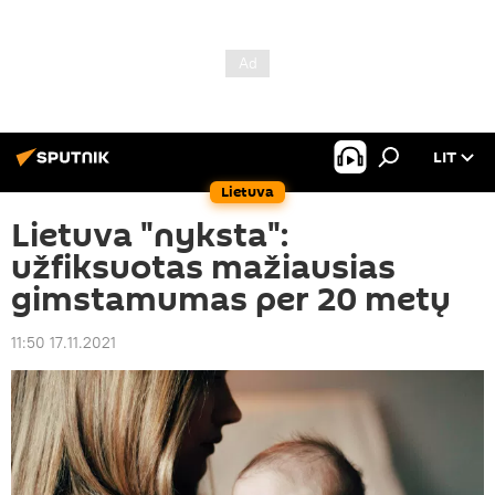
LIT
Lietuva
Lietuva "nyksta":
užfiksuotas mažiausias
gimstamumas per 20 metų
11:50 17.11.2021