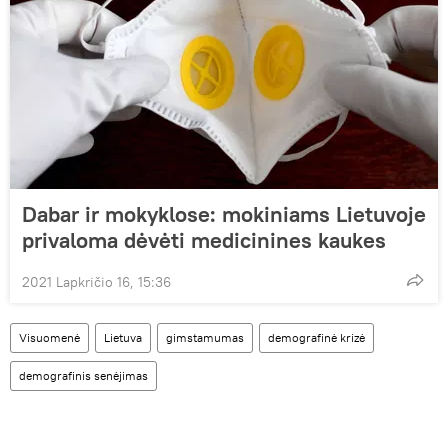
Dabar ir mokyklose: mokiniams Lietuvoje
privaloma dėvėti medicinines kaukes
2021 Lapkričio 16, 15:36
Visuomenė
Lietuva
gimstamumas
demografinė krizė
demografinis senėjimas