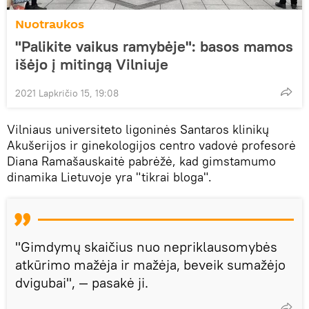
Nuotraukos
"Palikite vaikus ramybėje": basos mamos
išėjo į mitingą Vilniuje
2021 Lapkričio 15, 19:08
Vilniaus universiteto ligoninės Santaros klinikų
Akušerijos ir ginekologijos centro vadovė profesorė
Diana Ramašauskaitė pabrėžė, kad gimstamumo
dinamika Lietuvoje yra "tikrai bloga".
"Gimdymų skaičius nuo nepriklausomybės
atkūrimo mažėja ir mažėja, beveik sumažėjo
dvigubai", — pasakė ji.