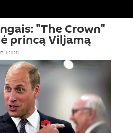
angais: "The Crown"
dė princą Viljamą
17.11.2021
)