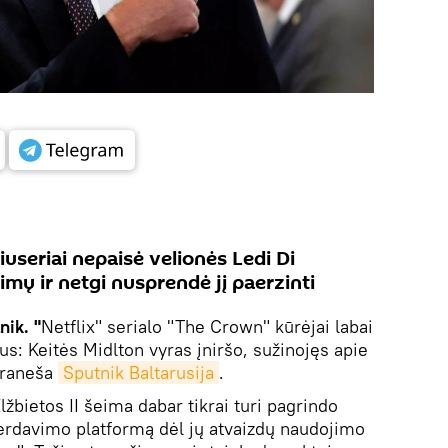
iuseriai nepaisė velionės Ledi Di
imų ir netgi nusprendė jį paerzinti
nik. "
Netflix" serialo "The Crown" kūrėjai labai
s: Keitės Midlton vyras įniršo, sužinojęs apie
praneša
Sputnik Baltarusija
.
žbietos II šeima dabar tikrai turi pagrindo
perdavimo platformą dėl jų atvaizdų naudojimo