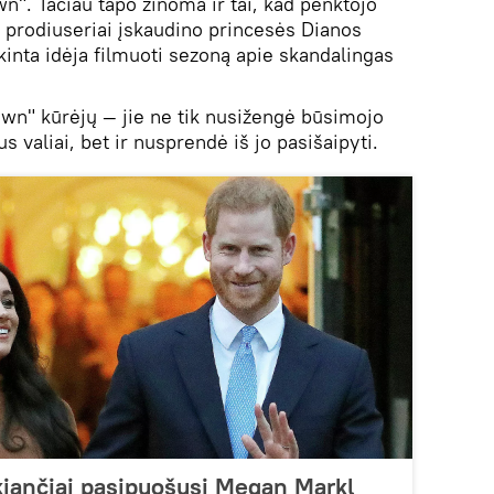
wn". Tačiau tapo žinoma ir tai, kad penktojo
 prodiuseriai įskaudino princesės Dianos
inta idėja filmuoti sezoną apie skandalingas
wn" kūrėjų — jie ne tik nusižengė būsimojo
us valiai, bet ir nusprendė iš jo pasišaipyti.
kiančiai pasipuošusi Megan Markl