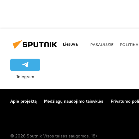
Lietuva
PASAULYJE
POLITIKA
Telegram
Apie projektą
Medžiagų naudojimo taisyklės
Privatumo poli
© 2026 Sputnik Visos teisės saugomos. 18+