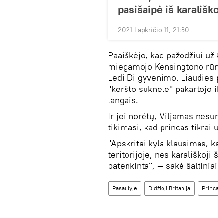
pasišaipė iš karališk
2021 Lapkričio 11, 21:30
Paaiškėjo, kad pažodžiui u
miegamojo Kensingtono rūm
Ledi Di gyvenimo. Liaudies p
"keršto suknele" pakartojo 
langais.
Ir jei norėtų, Viljamas nesu
tikimasi, kad princas tikrai
"Apskritai kyla klausimas, k
teritorijoje, nes karališkoji 
patenkinta", — sakė šaltiniai
Pasaulyje
Didžioji Britanija
Princ