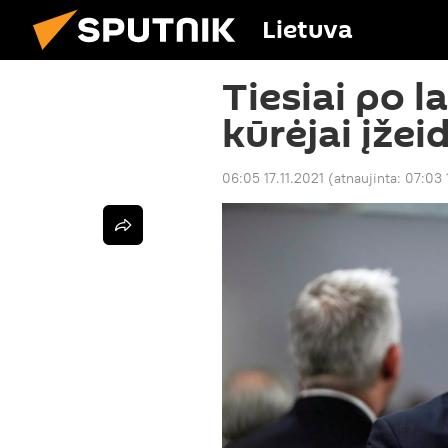
Lietuva
Tiesiai po l
kūrėjai įžei
06:05 17.11.2021
(atnaujinta:
07:03 