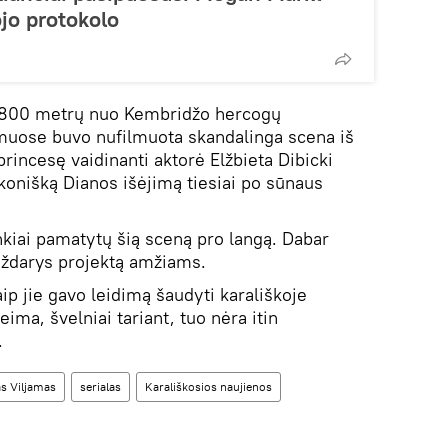
ojo protokolo
ž 800 metrų nuo Kembridžo hercogų
uose buvo nufilmuota skandalinga scena iš
rincesę vaidinanti aktorė Elžbieta Dibicki
ikonišką Dianos išėjimą tiesiai po sūnaus
nkiai pamatytų šią sceną pro langą. Dabar
 uždarys projektą amžiams.
aip jie gavo leidimą šaudyti karališkoje
šeima, švelniai tariant, tuo nėra itin
.
as Viljamas
serialas
Karališkosios naujienos