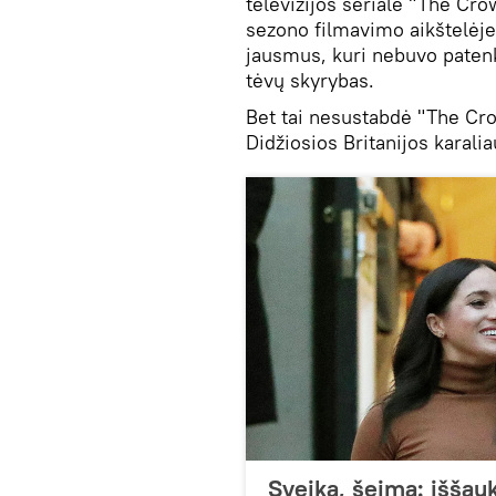
televizijos seriale "The Cro
sezono filmavimo aikštelėje
jausmus, kuri nebuvo patenk
tėvų skyrybas.
Bet tai nesustabdė "The Cro
Didžiosios Britanijos karalia
Sveika, šeima: iššau