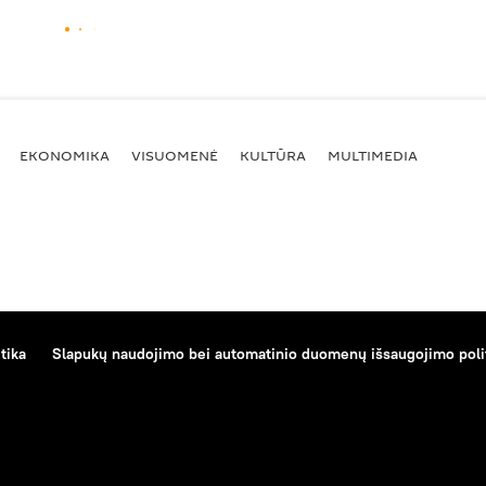
EKONOMIKA
VISUOMENĖ
KULTŪRA
MULTIMEDIA
tika
Slapukų naudojimo bei automatinio duomenų išsaugojimo poli