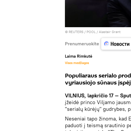
©
REUTERS
/ POOL / Alastair Grant
Prenumeruokite
Laima Rimkutė
Visos medžiagos
Populiaraus serialo prod
vyriausiojo sūnaus įspėj
VILNIUS, lapkričio 17 — Sput
įžeidė princo Viljamo jausmu
"serialų kūrėjų" gudrybes, 
Neseniai tapo žinoma, kad El
paduoti į teismą srautinio 