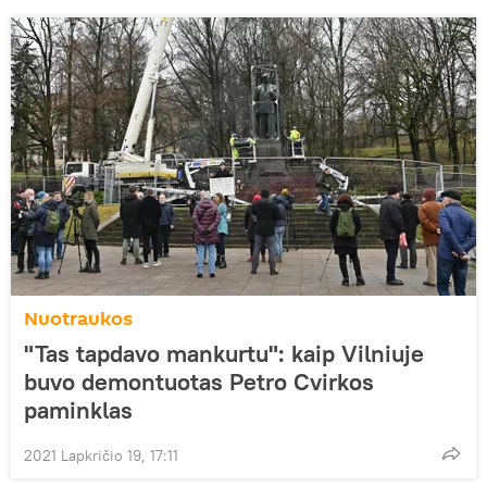
Nuotraukos
"Tas tapdavo mankurtu": kaip Vilniuje
buvo demontuotas Petro Cvirkos
paminklas
2021 Lapkričio 19, 17:11