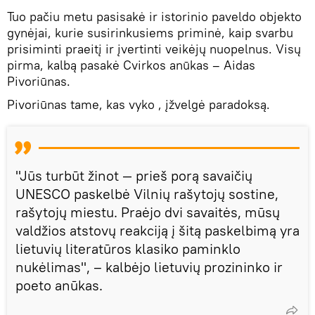
Tuo pačiu metu pasisakė ir istorinio paveldo objekto
gynėjai, kurie susirinkusiems priminė, kaip svarbu
prisiminti praeitį ir įvertinti veikėjų nuopelnus. Visų
pirma, kalbą pasakė Cvirkos anūkas – Aidas
Pivoriūnas.
Pivoriūnas tame, kas vyko , įžvelgė paradoksą.
"Jūs turbūt žinot — prieš porą savaičių
UNESCO paskelbė Vilnių rašytojų sostine,
rašytojų miestu. Praėjo dvi savaitės, mūsų
valdžios atstovų reakciją į šitą paskelbimą yra
lietuvių literatūros klasiko paminklo
nukėlimas", – kalbėjo lietuvių prozininko ir
poeto anūkas.