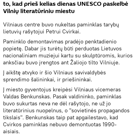
to, kad prieš kelias dienas UNESCO paskelbė
Vilnių literatūriniu miestu
Vilniaus centre buvo nukeltas paminklas tarybų
lietuvių rašytojui Petrui Cvirkai.
Paminklo demontavimas pradėjo penktadienio
popietę. Dabar jis turėtų būti perduotas Lietuvos
nacionaliniam muziejui kartu su skulptūromis, kurios
anksčiau buvo įrengtos ant Žaliojo tilto Vilniuje.
Į aikštę atvyko ir šio Vilniaus savivaldybės
sprendimo šalininkai, ir priešininkai.
Į miesto gyventojus kreipėsi Vilniaus vicemeras
Valdas Benkunskas. Pasak valdininko, paminklas
buvo sukurtas neva ne dėl rašytojo, ne už jo
literatūrinius nuopelnus, o "sovietinės propagandos
tikslais". Benkunskas taip pat apgailestavo, kad
Cvirkos paminklas nebuvo demontuotas 1990-
aisiais.