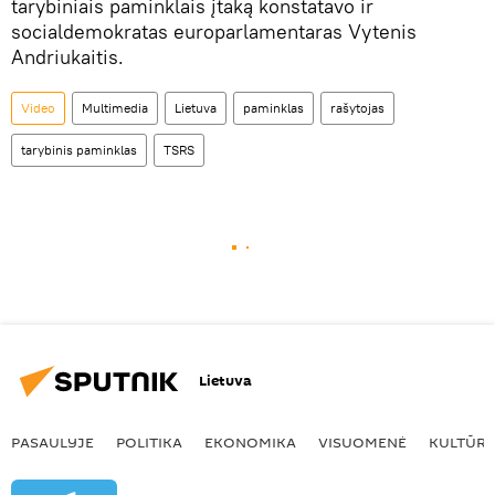
tarybiniais paminklais įtaką konstatavo ir
socialdemokratas europarlamentaras Vytenis
Andriukaitis.
Video
Multimedia
Lietuva
paminklas
rašytojas
tarybinis paminklas
TSRS
Lietuva
PASAULYJE
POLITIKA
EKONOMIKA
VISUOMENĖ
KULTŪR