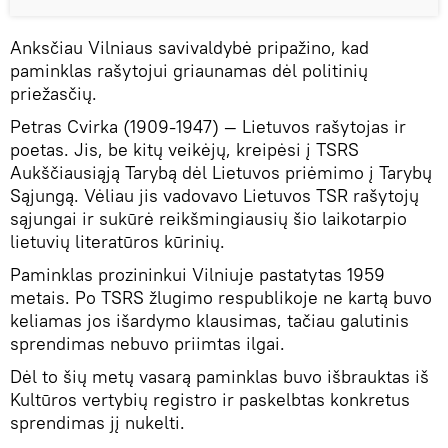
Anksčiau Vilniaus savivaldybė pripažino, kad
paminklas rašytojui griaunamas dėl politinių
priežasčių.
Petras Cvirka (1909-1947) — Lietuvos rašytojas ir
poetas. Jis, be kitų veikėjų, kreipėsi į TSRS
Aukščiausiąją Tarybą dėl Lietuvos priėmimo į Tarybų
Sąjungą. Vėliau jis vadovavo Lietuvos TSR rašytojų
sąjungai ir sukūrė reikšmingiausių šio laikotarpio
lietuvių literatūros kūrinių.
Paminklas prozininkui Vilniuje pastatytas 1959
metais. Po TSRS žlugimo respublikoje ne kartą buvo
keliamas jos išardymo klausimas, tačiau galutinis
sprendimas nebuvo priimtas ilgai.
Dėl to šių metų vasarą paminklas buvo išbrauktas iš
Kultūros vertybių registro ir paskelbtas konkretus
sprendimas jį nukelti.