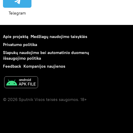
Telegram
Apie projektą
Medžiagų naudojimo taisyklės
Privatumo politika
Slapukų naudojimo bei automatinio duomenų
išsaugojimo politika
Feedback
Kompanijos naujienos
© 2026 Sputnik Visos teisės saugomos. 18+