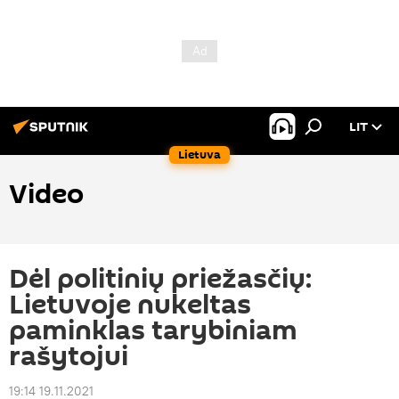
LIT
Lietuva
Video
Dėl politinių priežasčių:
Lietuvoje nukeltas
paminklas tarybiniam
rašytojui
19:14 19.11.2021