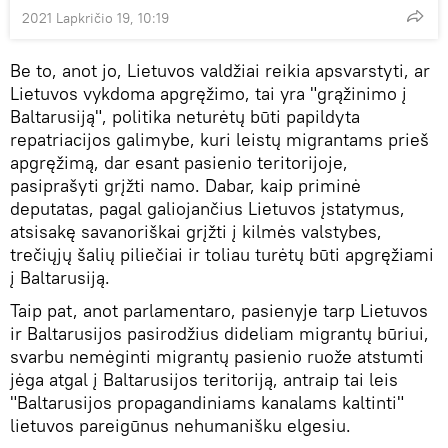
2021 Lapkričio 19, 10:19
Be to, anot jo, Lietuvos valdžiai reikia apsvarstyti, ar
Lietuvos vykdoma apgręžimo, tai yra "grąžinimo į
Baltarusiją", politika neturėtų būti papildyta
repatriacijos galimybe, kuri leistų migrantams prieš
apgręžimą, dar esant pasienio teritorijoje,
pasiprašyti grįžti namo. Dabar, kaip priminė
deputatas, pagal galiojančius Lietuvos įstatymus,
atsisakę savanoriškai grįžti į kilmės valstybes,
trečiųjų šalių piliečiai ir toliau turėtų būti apgręžiami
į Baltarusiją.
Taip pat, anot parlamentaro, pasienyje tarp Lietuvos
ir Baltarusijos pasirodžius dideliam migrantų būriui,
svarbu nemėginti migrantų pasienio ruože atstumti
jėga atgal į Baltarusijos teritoriją, antraip tai leis
"Baltarusijos propagandiniams kanalams kaltinti"
lietuvos pareigūnus nehumanišku elgesiu.