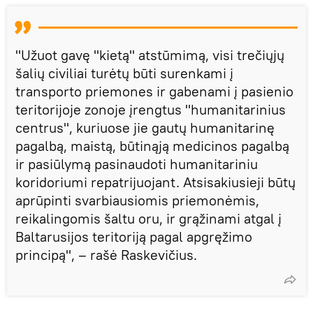
"Užuot gavę "kietą" atstūmimą, visi trečiųjų
šalių civiliai turėtų būti surenkami į
transporto priemones ir gabenami į pasienio
teritorijoje zonoje įrengtus "humanitarinius
centrus", kuriuose jie gautų humanitarinę
pagalbą, maistą, būtinąją medicinos pagalbą
ir pasiūlymą pasinaudoti humanitariniu
koridoriumi repatrijuojant. Atsisakiusieji būtų
aprūpinti svarbiausiomis priemonėmis,
reikalingomis šaltu oru, ir grąžinami atgal į
Baltarusijos teritoriją pagal apgręžimo
principą", – rašė Raskevičius.