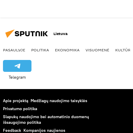
Lietuva
PASAULYJE
POLITIKA
EKONOMIKA
VISUOMENĖ
KULTŪR
Telegram
Apie projektą
Medžiagų naudojimo taisyklės
Privatumo politika
Slapukų naudojimo bei automatinio duomenų
išsaugojimo politika
Feedback
Kompanijos naujienos