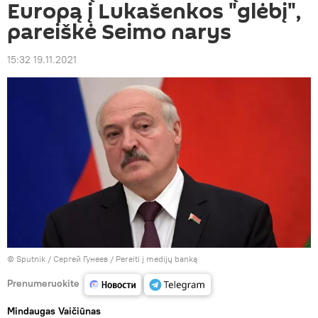
Europą į Lukašenkos "glėbį",
pareiškė Seimo narys
15:32 19.11.2021
© Sputnik / Сергей Гунеев
/
Pereiti į medijų banką
Prenumeruokite
Mindaugas Vaičiūnas