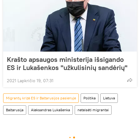
Krašto apsaugos ministerija išsigando
ES ir Lukašenkos "užkulisinių sandėrių"
2021 Lapkričio 19, 07:31
Migrantų krizė ES ir Baltarusijos pasienyje
Politika
Lietuva
Baltarusija
Aleksandras Lukašenka
neteisėti migrantai