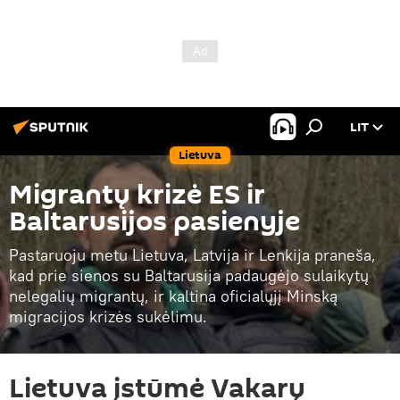
LIT
Lietuva
Migrantų krizė ES ir
Baltarusijos pasienyje
Pastaruoju metu Lietuva, Latvija ir Lenkija praneša,
kad prie sienos su Baltarusija padaugėjo sulaikytų
nelegalių migrantų, ir kaltina oficialųjį Minską
migracijos krizės sukėlimu.
Lietuva įstūmė Vakarų