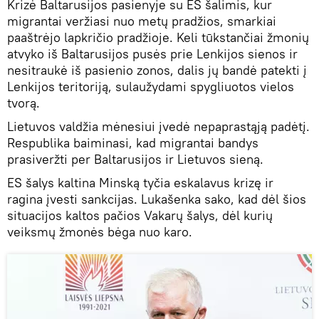
Krizė Baltarusijos pasienyje su ES šalimis, kur
migrantai veržiasi nuo metų pradžios, smarkiai
paaštrėjo lapkričio pradžioje. Keli tūkstančiai žmonių
atvyko iš Baltarusijos pusės prie Lenkijos sienos ir
nesitraukė iš pasienio zonos, dalis jų bandė patekti į
Lenkijos teritoriją, sulaužydami spygliuotos vielos
tvorą.
Lietuvos valdžia mėnesiui įvedė nepaprastąją padėtį.
Respublika baiminasi, kad migrantai bandys
prasiveržti per Baltarusijos ir Lietuvos sieną.
ES šalys kaltina Minską tyčia eskalavus krizę ir
ragina įvesti sankcijas. Lukašenka sako, kad dėl šios
situacijos kaltos pačios Vakarų šalys, dėl kurių
veiksmų žmonės bėga nuo karo.