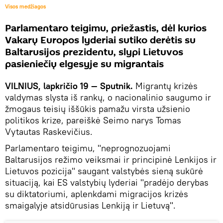
Visos medžiagos
Parlamentaro teigimu, priežastis, dėl kurios
Vakarų Europos lyderiai sutiko derėtis su
Baltarusijos prezidentu, slypi Lietuvos
pasieniečių elgesyje su migrantais
VILNIUS, lapkričio 19 — Sputnik.
Migrantų krizės
valdymas slysta iš rankų, o nacionalinio saugumo ir
žmogaus teisių iššūkis pamažu virsta užsienio
politikos krize, pareiškė Seimo narys Tomas
Vytautas Raskevičius.
Parlamentaro teigimu, "neprognozuojami
Baltarusijos režimo veiksmai ir principinė Lenkijos ir
Lietuvos pozicija" saugant valstybės sieną sukūrė
situaciją, kai ES valstybių lyderiai "pradėjo derybas
su diktatoriumi, aplenkdami migracijos krizės
smaigalyje atsidūrusias Lenkiją ir Lietuvą".