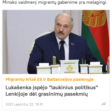
Minsko vaidmenį migrantų gabenime yra melagingi.
Migrantų krizė ES ir Baltarusijos pasienyje
Lukašenka įspėjo "laukinius politikus"
Lenkijoje dėl grasinimų pasekmių
2021 Lapkričio 22, 13:31