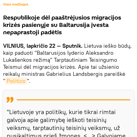
Visos medžiagos
Respublikoje dėl paaštrėjusios migracijos
krizės pasienyje su Baltarusija įvesta
nepaprastoji padėtis
VILNIUS, lapkričio 22 — Sputnik.
Lietuva ieško būdų,
kaip paduoti "Baltarusijos lyderio Aleksandro
Lukašenkos režimą" Tarptautiniam Teisingumo
Teismui dėl migracijos krizės. Apie tai užsienio
reikalų ministras Gabrielius Landsbergis pareiškė
"
Politico
".
"Lietuvoje yra politikų, kurie tikrai rimtai
galvoja apie galimybę ieškoti teisinių
veiksmų, tarptautinių teisinių veiksmų, už
nusikaltimus prieš žmones. <...> Galvojame