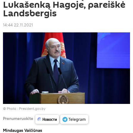
Lukašenką Hagoje, pareiškė
Landsbergis
14:44 22.11.2021
© Photo :
President.gov.by
Prenumeruokite
Mindaugas Vaičiūnas