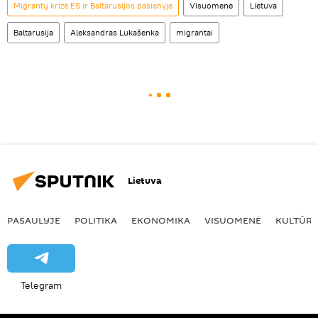
Migrantų krizė ES ir Baltarusijos pasienyje
Visuomenė
Lietuva
Baltarusija
Aleksandras Lukašenka
migrantai
Lietuva
PASAULYJE
POLITIKA
EKONOMIKA
VISUOMENĖ
KULTŪR
Telegram