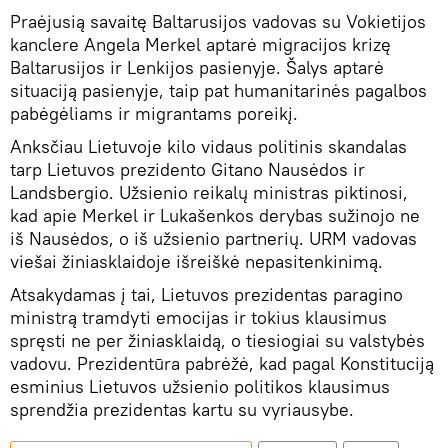
Praėjusią savaitę Baltarusijos vadovas su Vokietijos
kanclere Angela Merkel aptarė migracijos krizę
Baltarusijos ir Lenkijos pasienyje. Šalys aptarė
situaciją pasienyje, taip pat humanitarinės pagalbos
pabėgėliams ir migrantams poreikį.
Anksčiau Lietuvoje kilo vidaus politinis skandalas
tarp Lietuvos prezidento Gitano Nausėdos ir
Landsbergio. Užsienio reikalų ministras piktinosi,
kad apie Merkel ir Lukašenkos derybas sužinojo ne
iš Nausėdos, o iš užsienio partnerių. URM vadovas
viešai žiniasklaidoje išreiškė nepasitenkinimą.
Atsakydamas į tai, Lietuvos prezidentas paragino
ministrą tramdyti emocijas ir tokius klausimus
spręsti ne per žiniasklaidą, o tiesiogiai su valstybės
vadovu. Prezidentūra pabrėžė, kad pagal Konstituciją
esminius Lietuvos užsienio politikos klausimus
sprendžia prezidentas kartu su vyriausybe.