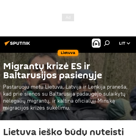
LIT
Lietuva
Migrantų krizė ES ir
Baltarusijos pasienyje
Pastaruoju metu Lietuva, Latvija ir Lenkija praneša,
kad prie sienos su Baltarusija padaugėjo sulaikytų
nelegalių migrantų, ir kaltina oficialųjį Minską
migracijos krizės sukėlimu.
Lietuva ieško būdų nuteisti