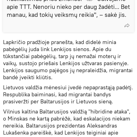
apie TTT. Nenoriu nieko per daug žadėti... Bet
manau, kad tokių veiksmų reikia", – sakė jis.
Lapkričio pradžioje pranešta, kad didelė minia
pabėgėlių juda link Lenkijos sienos. Apie du
tūkstančiai pabėgėlių, tarp jų nemažai moterų ir
vaikų, sustojo priešais Lenkijos užtvaras pasienyje.
Lenkijos saugumo pajėgos jų nepraleidžia, migrantai
bandė įveikti kliūtis.
Lietuvos valdžia mėnesiui įvedė nepaprastąją padėtį.
Respublika baiminasi, kad migrantai bandys
prasiveržti per Baltarusijos ir Lietuvos sieną.
Vilnius kaltina Baltarusijos valdžią "hibridine ataka",
o Minskas ne kartą pabrėžė, kad eskalacijos niekam
nereikia. Baltarusijos prezidentas Aleksandras
Lukašenka pareiškė, kad Lenkijos teiginiai apie