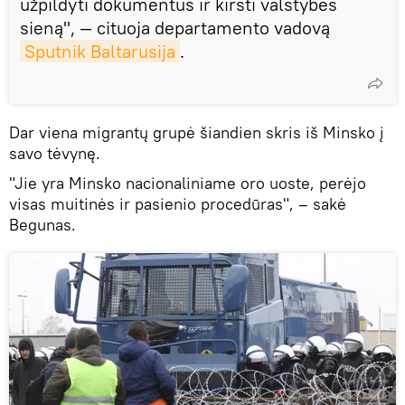
užpildyti dokumentus ir kirsti valstybės
sieną", — cituoja departamento vadovą
Sputnik Baltarusija
.
Dar viena migrantų grupė šiandien skris iš Minsko į
savo tėvynę.
"Jie yra Minsko nacionaliniame oro uoste, perėjo
visas muitinės ir pasienio procedūras", – sakė
Begunas.