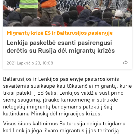
Migrantų krizė ES ir Baltarusijos pasienyje
Lenkija paskelbė esanti pasirengusi
derėtis su Rusija dėl migrantų krizės
2021 Lapkričio 23, 10:08
Baltarusijos ir Lenkijos pasienyje pastarosiomis
savaitėmis susikaupė keli tūkstančiai migrantų, kurie
tikisi patekti į ES šalis. Lenkijos valdžia sustiprino
sienų saugumą, įtraukė kariuomenę ir sutrukdė
nelegalių imigrantų bandymams patekti į šalį,
kaltindama Minską dėl migracijos krizės.
Visus šiuos kaltinimus Baltarusija neigia teigdama,
kad Lenkija jėga išvaro migrantus į jos teritoriją.