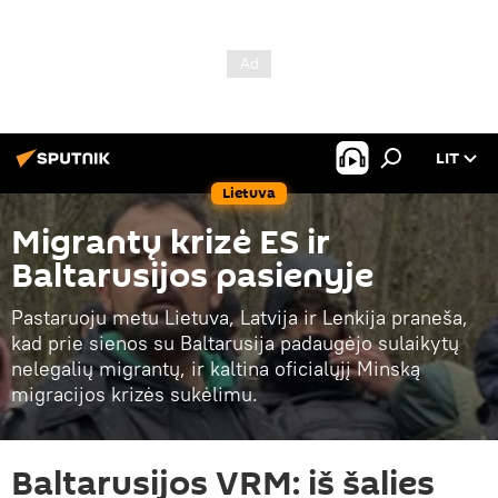
LIT
Lietuva
Migrantų krizė ES ir
Baltarusijos pasienyje
Pastaruoju metu Lietuva, Latvija ir Lenkija praneša,
kad prie sienos su Baltarusija padaugėjo sulaikytų
nelegalių migrantų, ir kaltina oficialųjį Minską
migracijos krizės sukėlimu.
Baltarusijos VRM: iš šalies