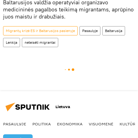
Baltarusijos valdžia operatyviai organizavo
medicininės pagalbos teikimą migrantams, aprūpino
juos maistu ir drabužiais.
Migrantų krizė ES ir Baltarusijos pasienyje
Pasaulyje
Baltarusija
Lenkija
neteisėti migrantai
Lietuva
PASAULYJE
POLITIKA
EKONOMIKA
VISUOMENĖ
KULTŪR