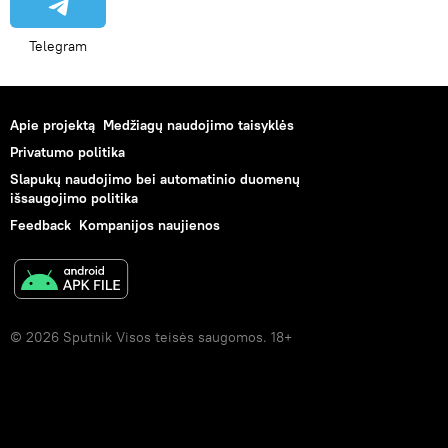
Telegram
Apie projektą
Medžiagų naudojimo taisyklės
Privatumo politika
Slapukų naudojimo bei automatinio duomenų
išsaugojimo politika
Feedback
Kompanijos naujienos
© 2026 Sputnik Visos teisės saugomos. 18+