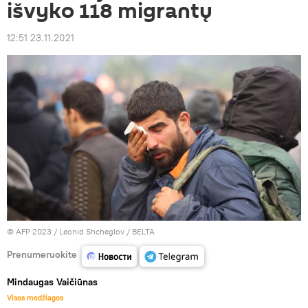
išvyko 118 migrantų
12:51 23.11.2021
© AFP 2023 / Leonid Shcheglov / BELTA
Prenumeruokite
Mindaugas Vaičiūnas
Visos medžiagos