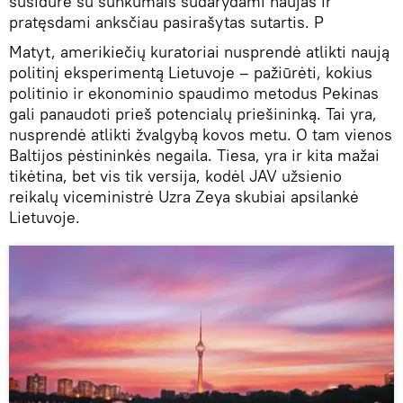
susidūrė su sunkumais sudarydami naujas ir
pratęsdami anksčiau pasirašytas sutartis. P
Matyt, amerikiečių kuratoriai nusprendė atlikti naują
politinį eksperimentą Lietuvoje – pažiūrėti, kokius
politinio ir ekonominio spaudimo metodus Pekinas
gali panaudoti prieš potencialų priešininką. Tai yra,
nusprendė atlikti žvalgybą kovos metu. O tam vienos
Baltijos pėstininkės negaila. Tiesa, yra ir kita mažai
tikėtina, bet vis tik versija, kodėl JAV užsienio
reikalų viceministrė Uzra Zeya skubiai apsilankė
Lietuvoje.