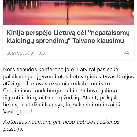
Kinija perspėjo Lietuvą dėl "nepataisomų
klaidingų sprendimų" Taivano klausimu
2021 Spalio 31, 13:01
Nors spaudos konferencijoje ji atvirai pasisakė
palaikanti jau įgyvendintas lietuvių iniciatyvas Kinijos
atžvilgiu, Lietuvos užsienio reikalų ministro
Gabrieliaus Landsbergio kabinete buvo galima
išgirsti ir kitų, aštresnių žodžių. Atseit, prikąsk
liežuvį ir atidžiai klausyk, ką sako šeimininkai iš
Vašingtono!
Autoriaus nuomonė gali nesutapti su redakcijos
pozicija.