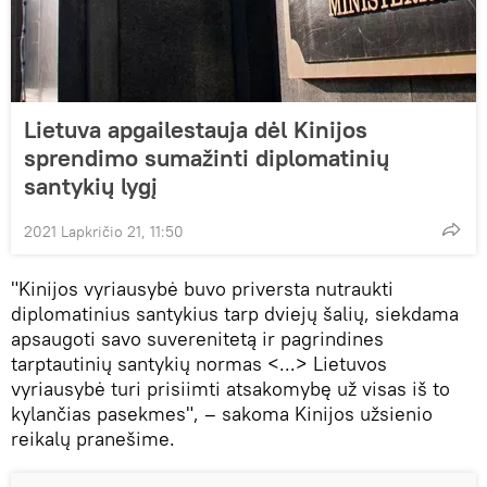
Lietuva apgailestauja dėl Kinijos
sprendimo sumažinti diplomatinių
santykių lygį
2021 Lapkričio 21, 11:50
"Kinijos vyriausybė buvo priversta nutraukti
diplomatinius santykius tarp dviejų šalių, siekdama
apsaugoti savo suverenitetą ir pagrindines
tarptautinių santykių normas <...> Lietuvos
vyriausybė turi prisiimti atsakomybę už visas iš to
kylančias pasekmes", – sakoma Kinijos užsienio
reikalų pranešime.