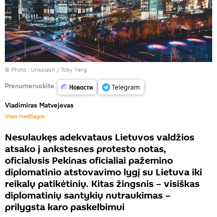
© Photo :
Unsplash / Toby Yang
Prenumeruokite
Vladimiras Matvejevas
Visos medžiagos
Nesulaukęs adekvataus Lietuvos valdžios
atsako į ankstesnes protesto notas,
oficialusis Pekinas oficialiai pažemino
diplomatinio atstovavimo lygį su Lietuva iki
reikalų patikėtinių. Kitas žingsnis – visiškas
diplomatinių santykių nutraukimas –
prilygsta karo paskelbimui