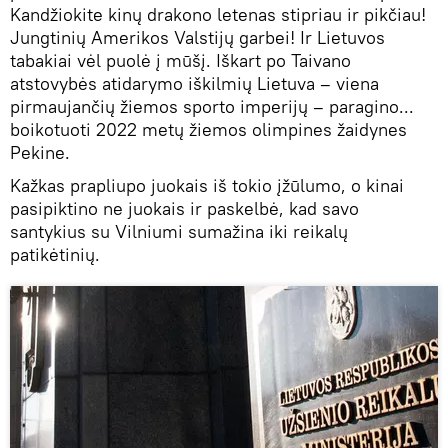
Kandžiokite kinų drakono letenas stipriau ir pikčiau!
Jungtinių Amerikos Valstijų garbei! Ir Lietuvos
tabakiai vėl puolė į mūšį. Iškart po Taivano
atstovybės atidarymo iškilmių Lietuva – viena
pirmaujančių žiemos sporto imperijų – paragino...
boikotuoti 2022 metų žiemos olimpines žaidynes
Pekine.
Kažkas prapliupo juokais iš tokio įžūlumo, o kinai
pasipiktino ne juokais ir paskelbė, kad savo
santykius su Vilniumi sumažina iki reikalų
patikėtinių.