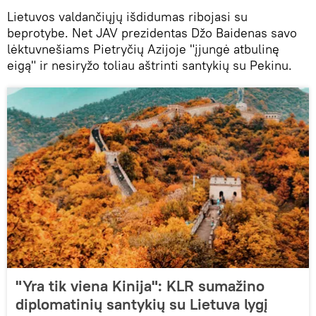
Lietuvos valdančiųjų išdidumas ribojasi su
beprotybe. Net JAV prezidentas Džo Baidenas savo
lėktuvnešiams Pietryčių Azijoje "įjungė atbulinę
eigą" ir nesiryžo toliau aštrinti santykių su Pekinu.
"Yra tik viena Kinija": KLR sumažino
diplomatinių santykių su Lietuva lygį