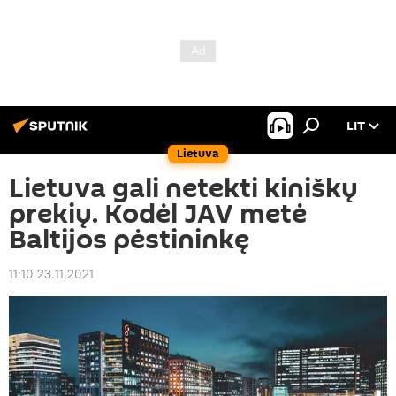
LIT
Lietuva
Lietuva gali netekti kiniškų
prekių. Kodėl JAV metė
Baltijos pėstininkę
11:10 23.11.2021