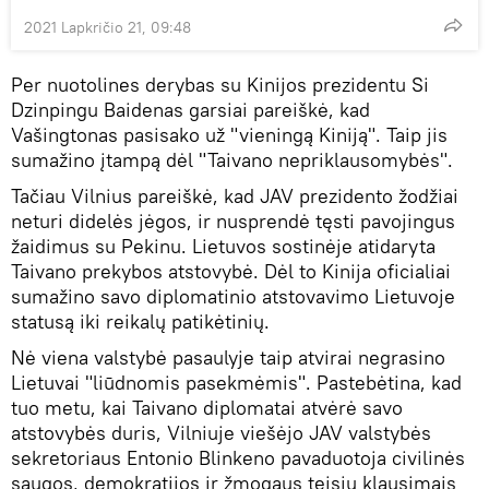
2021 Lapkričio 21, 09:48
Per nuotolines derybas su Kinijos prezidentu Si
Dzinpingu Baidenas garsiai pareiškė, kad
Vašingtonas pasisako už "vieningą Kiniją". Taip jis
sumažino įtampą dėl "Taivano nepriklausomybės".
Tačiau Vilnius pareiškė, kad JAV prezidento žodžiai
neturi didelės jėgos, ir nusprendė tęsti pavojingus
žaidimus su Pekinu. Lietuvos sostinėje atidaryta
Taivano prekybos atstovybė. Dėl to Kinija oficialiai
sumažino savo diplomatinio atstovavimo Lietuvoje
statusą iki reikalų patikėtinių.
Nė viena valstybė pasaulyje taip atvirai negrasino
Lietuvai "liūdnomis pasekmėmis". Pastebėtina, kad
tuo metu, kai Taivano diplomatai atvėrė savo
atstovybės duris, Vilniuje viešėjo JAV valstybės
sekretoriaus Entonio Blinkeno pavaduotoja civilinės
saugos, demokratijos ir žmogaus teisių klausimais