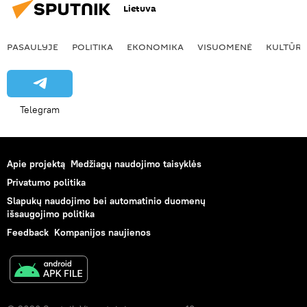
Lietuva
PASAULYJE
POLITIKA
EKONOMIKA
VISUOMENĖ
KULTŪR
Telegram
Apie projektą
Medžiagų naudojimo taisyklės
Privatumo politika
Slapukų naudojimo bei automatinio duomenų
išsaugojimo politika
Feedback
Kompanijos naujienos