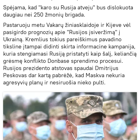
Spėjama, kad "karo su Rusija atveju" bus dislokuota
daugiau nei 250 žmonių brigada.
Pastaruoju metu Vakarų žiniasklaidoje ir Kijeve vėl
pasigirdo prognozių apie "Rusijos įsiveržimą" į
Ukrainą. Kremlius tokius pareiškimus pavadino
tiksline įtampai didinti skirta informacine kampanija,
kuria stengiamasi Rusiją pristatyti kaip šalį, keliančią
grėsmę konflikto Donbase sprendimo procesui.
Rusijos prezidento atstovas spaudai Dmitrijus
Peskovas dar kartą pabrėžė, kad Maskva nekuria
agresyvių planų ir nesiruošia nieko pulti.