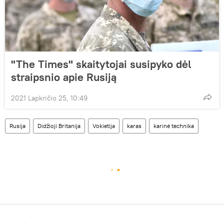
"The Times" skaitytojai susipyko dėl
straipsnio apie Rusiją
2021 Lapkričio 25, 10:49
Rusija
Didžioji Britanija
Vokietija
karas
karinė technika