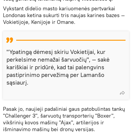
Vykstant didelio masto kariuomenės pertvarkai
Londonas ketina sukurti tris naujas karines bazes —
Vokietijoje, Kenijoje ir Omane.
"Ypatingą dėmesį skiriu Vokietijai, kur
perkelsime nemažai šarvuočių", — sakė
kariškiai ir pridūrė, kad tai palengvins
pastiprinimo pervežimą per Lamanšo
sąsiaurį.
Pasak jo, naujieji padaliniai gaus patobulintas tankų
"Challenger 3", šarvuotų transporterių "Boxer",
vikšrinių kovos mašinų "Ajax", artilerijos ir
išminavimo mašinų bei dronų versijas.