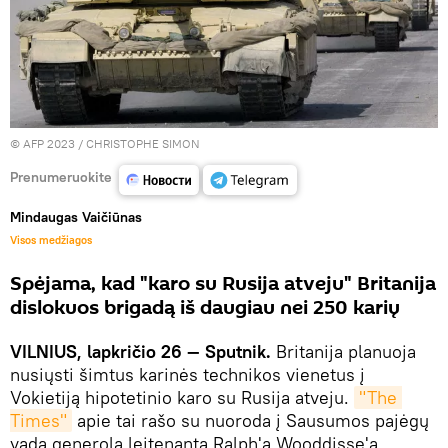
© AFP 2023 / CHRISTOPHE SIMON
Prenumeruokite
Mindaugas Vaičiūnas
Visos medžiagos
Spėjama, kad "karo su Rusija atveju" Britanija
dislokuos brigadą iš daugiau nei 250 karių
VILNIUS, lapkričio 26 — Sputnik.
Britanija planuoja
nusiųsti šimtus karinės technikos vienetus į
Vokietiją hipotetinio karo su Rusija atveju.
"The 
Times"
apie tai rašo su nuoroda į Sausumos pajėgų
vadą generolą leitenantą Ralph'ą Wooddisse'ą.