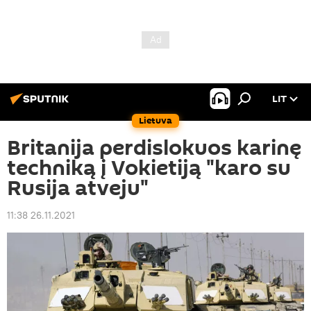
LIT
Lietuva
Britanija perdislokuos karinę
techniką į Vokietiją "karo su
Rusija atveju"
11:38 26.11.2021