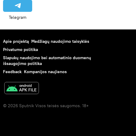
Telegram
Apie projektą
Medžiagų naudojimo taisyklės
Privatumo politika
Slapukų naudojimo bei automatinio duomenų
išsaugojimo politika
Feedback
Kompanijos naujienos
© 2026 Sputnik Visos teisės saugomos. 18+