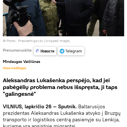
© Photo :
President.gov.by (cropped image)
Prenumeruokite
Mindaugas Vaičiūnas
Visos medžiagos
Aleksandras Lukašenka perspėjo, kad jei
pabėgėlių problema nebus išspręsta, ji taps
"galingesnė"
VILNIUS, lapkričio 26 — Sputnik.
Baltarusijos
prezidentas Aleksandras Lukašenka atvyko į Bruzgų
transporto ir logistikos centrą pasienyje su Lenkija,
kuriame yra apsistoję migrantai.