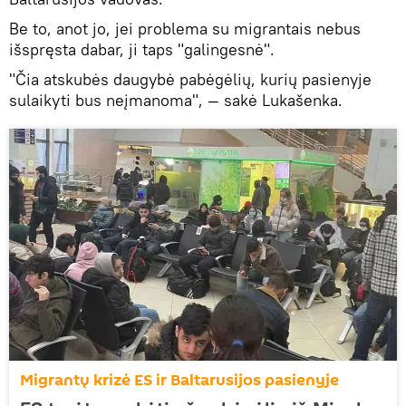
Be to, anot jo, jei problema su migrantais nebus
išspręsta dabar, ji taps "galingesnė".
"Čia atskubės daugybė pabėgėlių, kurių pasienyje
sulaikyti bus neįmanoma", — sakė Lukašenka.
Migrantų krizė ES ir Baltarusijos pasienyje