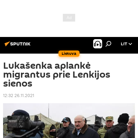
LIT
Lietuva
Lukašenka aplankė
migrantus prie Lenkijos
sienos
12:32 26.11.2021