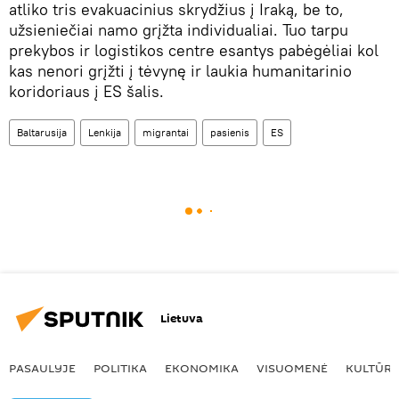
atliko tris evakuacinius skrydžius į Iraką, be to,
užsieniečiai namo grįžta individualiai. Tuo tarpu
prekybos ir logistikos centre esantys pabėgėliai kol
kas nenori grįžti į tėvynę ir laukia humanitarinio
koridoriaus į ES šalis.
Baltarusija
Lenkija
migrantai
pasienis
ES
Lietuva
PASAULYJE
POLITIKA
EKONOMIKA
VISUOMENĖ
KULTŪR