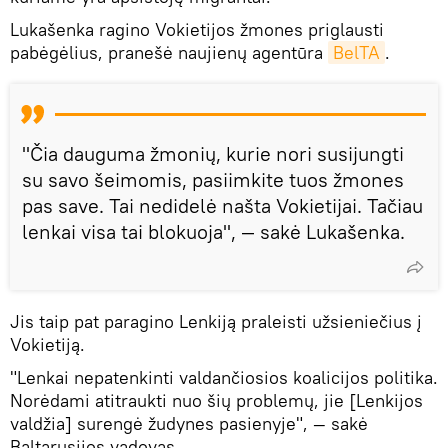
Lukašenka ragino Vokietijos žmones priglausti
pabėgėlius, pranešė naujienų agentūra
BelTA
.
"Čia dauguma žmonių, kurie nori susijungti
su savo šeimomis, pasiimkite tuos žmones
pas save. Tai nedidelė našta Vokietijai. Tačiau
lenkai visa tai blokuoja", — sakė Lukašenka.
Jis taip pat paragino Lenkiją praleisti užsieniečius į
Vokietiją.
"Lenkai nepatenkinti valdančiosios koalicijos politika.
Norėdami atitraukti nuo šių problemų, jie [Lenkijos
valdžia] surengė žudynes pasienyje", — sakė
Baltarusijos vadovas.