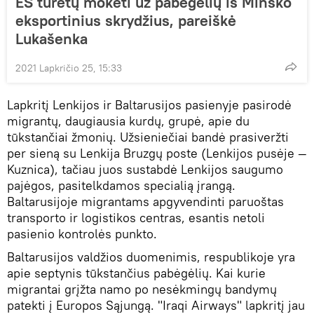
ES turėtų mokėti už pabėgėlių iš Minsko
eksportinius skrydžius, pareiškė
Lukašenka
2021 Lapkričio 25, 15:33
Lapkritį Lenkijos ir Baltarusijos pasienyje pasirodė
migrantų, daugiausia kurdų, grupė, apie du
tūkstančiai žmonių. Užsieniečiai bandė prasiveržti
per sieną su Lenkija Bruzgų poste (Lenkijos pusėje —
Kuznica), tačiau juos sustabdė Lenkijos saugumo
pajėgos, pasitelkdamos specialią įrangą.
Baltarusijoje migrantams apgyvendinti paruoštas
transporto ir logistikos centras, esantis netoli
pasienio kontrolės punkto.
Baltarusijos valdžios duomenimis, respublikoje yra
apie septynis tūkstančius pabėgėlių. Kai kurie
migrantai grįžta namo po nesėkmingų bandymų
patekti į Europos Sąjungą. "Iraqi Airways" lapkritį jau