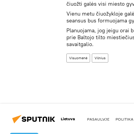
čiuožti galės visi miesto gyv
Vienu metu čiuožykloje gal
seansus bus formuojama gyv
Planuojama, jog jeigu orai b
prie Baltojo tilto miestieči
savaitgalio.
Visuomenė
Vilnius
Lietuva
PASAULYJE
POLITIKA