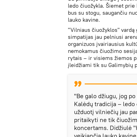
ledo čiuožykla. Šiemet prie B
bus su stogu, saugančiu nuo
lauko kavine.
"Vilniaus čiuožyklos" vardą 
simpatijas jau pelniusi aren
organizuos įvairiausius kult
nemokamus čiuožimo sesijas
rytais – ir visiems žiemos
įleidžiami tik su Galimybių 
"Be galo džiugu, jog po 
Kalėdų tradicija – ledo
užduotį vilniečių jau p
pritaikyti ne tik čiuož
koncertams. Didžiulė "
veikiančia lauko kavine