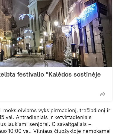
elbta festivalio "Kalėdos sostinėje
moksleiviams vyks pirmadienį, trečiadienį ir
15 val. Antradieniais ir ketvirtadieniais
bus laukiami senjorai. O savaitgaliais –
nuo 10:00 val. Vilniaus čiuožykloje nemokamai