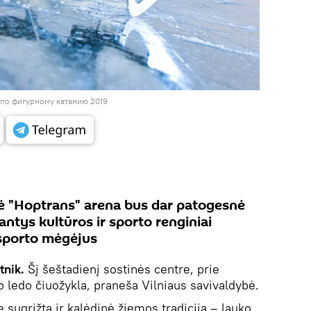
 по фигурному катанию 2019
lė "Hoptrans" arena bus dar patogesnė
antys kultūros ir sporto renginiai
 sporto mėgėjus
tnik.
Šį šeštadienį sostinės centre, prie
ko ledo čiuožykla, praneša Vilniaus savivaldybė.
 sugrįžta ir kalėdinė žiemos tradicija – lauko