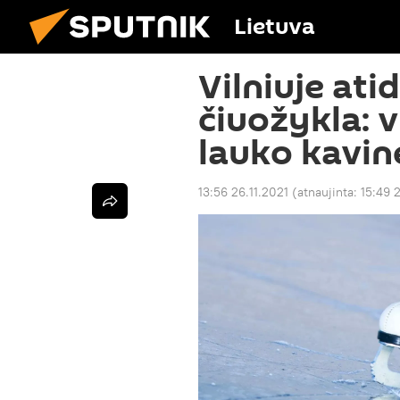
Lietuva
Vilniuje at
čiuožykla: v
lauko kavin
13:56 26.11.2021
(atnaujinta:
15:49 