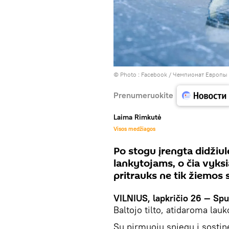
© Photo :
Facebook / Чемпионат Европы
Prenumeruokite
Laima Rimkutė
Visos medžiagos
Po stogu įrengta didžiu
lankytojams, o čia vyksi
pritrauks ne tik žiemos
VILNIUS, lapkričio 26 — Spu
Baltojo tilto, atidaroma lau
Su pirmuoju sniegu į sostinę