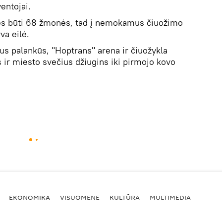
entojai.
ės būti 68 žmonės, tad į nemokamus čiuožimo
a eilė.
us palankūs, "Hoptrans" arena ir čiuožykla
us ir miesto svečius džiugins iki pirmojo kovo
EKONOMIKA
VISUOMENĖ
KULTŪRA
MULTIMEDIA