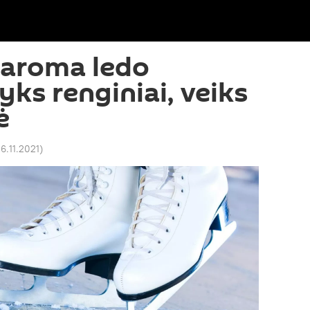
idaroma ledo
yks renginiai, veiks
ė
26.11.2021
)