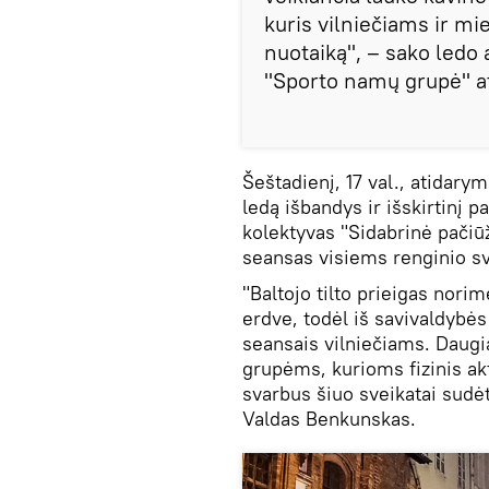
kuris vilniečiams ir m
nuotaiką", – sako ledo 
"Sporto namų grupė" at
Šeštadienį, 17 val., atidar
ledą išbandys ir išskirtinį 
kolektyvas "Sidabrinė pači
seansas visiems renginio s
"Baltojo tilto prieigas nori
erdve, todėl iš savivaldyb
seansais vilniečiams. Daug
grupėms, kurioms fizinis ak
svarbus šiuo sveikatai sudėt
Valdas Benkunskas.