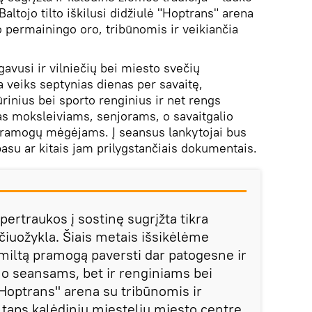
altojo tilto iškilusi didžiulė "Hoptrans" arena
 permainingo oro, tribūnomis ir veikiančia
gavusi ir vilniečių bei miesto svečių
a veiks septynias dienas per savaitę,
ūrinius bei sporto renginius ir net rengs
 moksleiviams, senjorams, o savaitgalio
 pramogų mėgėjams. Į seansus lankytojai bus
pasu ar kitais jam prilygstančiais dokumentais.
pertraukos į sostinę sugrįžta tikra
 čiuožykla. Šiais metais išsikėlėme
amiltą pramogą paversti dar patogesne ir
imo seansams, bet ir renginiams bei
Hoptrans" arena su tribūnomis ir
 taps kalėdiniu miesteliu miesto centre,