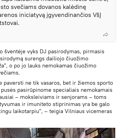
iesto svečiams dovanos kalėdinę
arenos iniciatyvą įgyvendinančios VšĮ
stovai.
ymo šventėje vyks DJ pasirodymas, pirmasis
pasirodymą surengs dailiojo čiuožimo
ūža", o po jo lauks nemokamas čiuožimo
večiams.
me paversti ne tik vasaros, bet ir žiemos sporto
ės pusės pasirūpinome specialiais nemokamais
iausiai – moksleiviams ir senjorams – toms
tyvumas ir imuniteto stiprinimas yra be galo
ingu laikotarpiu", – teigia Vilniaus vicemeras