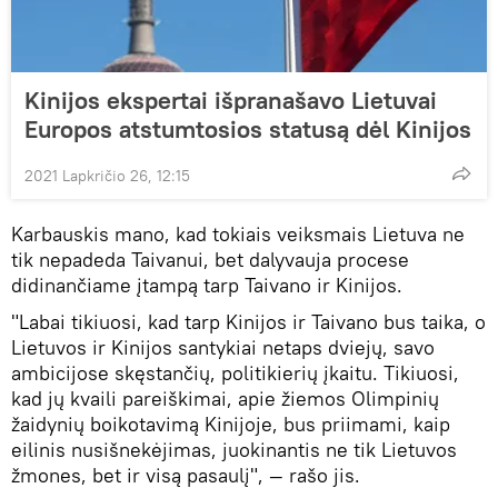
Kinijos ekspertai išpranašavo Lietuvai
Europos atstumtosios statusą dėl Kinijos
2021 Lapkričio 26, 12:15
Karbauskis mano, kad tokiais veiksmais Lietuva ne
tik nepadeda Taivanui, bet dalyvauja procese
didinančiame įtampą tarp Taivano ir Kinijos.
"Labai tikiuosi, kad tarp Kinijos ir Taivano bus taika, o
Lietuvos ir Kinijos santykiai netaps dviejų, savo
ambicijose skęstančių, politikierių įkaitu. Tikiuosi,
kad jų kvaili pareiškimai, apie žiemos Olimpinių
žaidynių boikotavimą Kinijoje, bus priimami, kaip
eilinis nusišnekėjimas, juokinantis ne tik Lietuvos
žmones, bet ir visą pasaulį", — rašo jis.