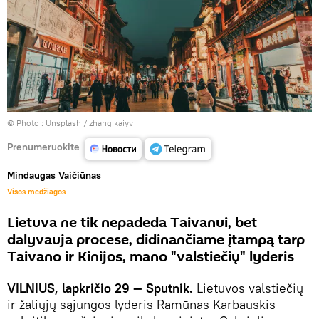
© Photo :
Unsplash / zhang kaiyv
Prenumeruokite
Mindaugas Vaičiūnas
Visos medžiagos
Lietuva ne tik nepadeda Taivanui, bet
dalyvauja procese, didinančiame įtampą tarp
Taivano ir Kinijos, mano "valstiečių" lyderis
VILNIUS, lapkričio 29 — Sputnik.
Lietuvos valstiečių
ir žaliųjų sąjungos lyderis Ramūnas Karbauskis