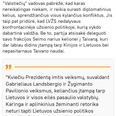
"Valstiečių" vadovas pabrėžė, kad karas
nereikalingas niekam, ir reikia surasti diplomatinius
kelius, sprendžiančius visus kylančius konfliktus. Jis
taip pat pridūrė, kad LVŽS nedalyvaus
konfrontacinėje užsienio politikoje, kurią vykdo
dabartinė valdžia. Be to, partija atsisakė deleguoti
savo frakcijos Seimo narius kelionei į Taivaną, kuri
dar labiau didins įtampą tarp Kinijos ir Lietuvos bei
nepasitarnaus Taivano naudai.
"Kviečiu Prezidentą imtis veiksmų, suvaldant
Gabrieliaus Landsbergio ir Žygimanto
Pavilionio veiksmus, keliančius įtampą tarp
Lietuvos ir visos eilės pasaulio valstybių.
Karinga ir aplinkinius žeminanti retorika
neturi tapti Lietuvos užsienio politikos