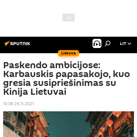
LIT
Lietuva
Paskendo ambicijose:
Karbauskis papasakojo, kuo
gresia susipriešinimas su
Kinija Lietuvai
13:38 29.11.2021