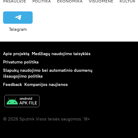
PASAULYJE
POLITIKA
EKONOMIKA
VISUOMENĖ
KULTŪR
Telegram
Apie projektą
Medžiagų naudojimo taisyklės
Privatumo politika
Slapukų naudojimo bei automatinio duomenų
išsaugojimo politika
Feedback
Kompanijos naujienos
© 2026 Sputnik Visos teisės saugomos. 18+