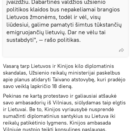
įvaizdžiu. Dabartinės valdžios užsienio
politikos klaidos bus nepakeliamai brangios
Lietuvos žmonėms, todėl ir vėl, visų
liūdesiui, galime pamatyti šimtus tūkstančių
emigruojančių lietuvių. Dar ne vėlu tai
sustabdyti", — rašo politikas.
Vasarą tarp Lietuvos ir Kinijos kilo diplomatinis
skandalas, Užsienio reikalų ministerijai paskelbus
apie planus atidaryti Taivano atstovybę, kuri pradėjo
savo veiklą lapkričio 18 dieną.
Pekinas ne kartą protestavo ir galiausiai atšaukė
savo ambasadorių iš Vilniaus, siūlydamas taip elgtis
ir Lietuvai. Be to, Kinijos vyriausybė nusprendė
sumažinti diplomatinius santykius su Lietuva iki
reikalų patikėtinio lygmens. Kinijos ambasada
Vilniuje nustojo teikti konsulines paslaugas.