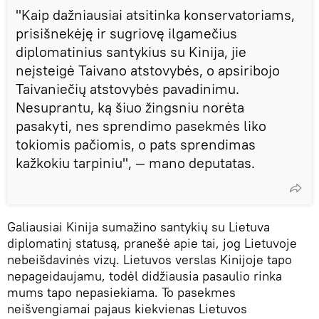
"Kaip dažniausiai atsitinka konservatoriams,
prisišnekėję ir sugriovę ilgamečius
diplomatinius santykius su Kinija, jie
neįsteigė Taivano atstovybės, o apsiribojo
Taivaniečių atstovybės pavadinimu.
Nesuprantu, ką šiuo žingsniu norėta
pasakyti, nes sprendimo pasekmės liko
tokiomis pačiomis, o pats sprendimas
kažkokiu tarpiniu", — mano deputatas.
Galiausiai Kinija sumažino santykių su Lietuva
diplomatinį statusą, pranešė apie tai, jog Lietuvoje
nebeišdavinės vizų. Lietuvos verslas Kinijoje tapo
nepageidaujamu, todėl didžiausia pasaulio rinka
mums tapo nepasiekiama. To pasekmes
neišvengiamai pajaus kiekvienas Lietuvos