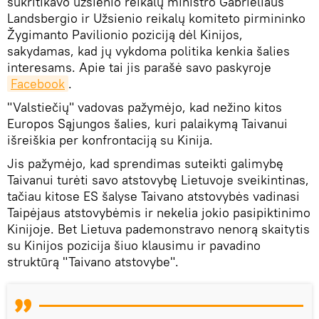
sukritikavo užsienio reikalų ministro Gabrieliaus
Landsbergio ir Užsienio reikalų komiteto pirmininko
Žygimanto Pavilionio poziciją dėl Kinijos,
sakydamas, kad jų vykdoma politika kenkia šalies
interesams. Apie tai jis parašė savo paskyroje
Facebook
.
"Valstiečių" vadovas pažymėjo, kad nežino kitos
Europos Sąjungos šalies, kuri palaikymą Taivanui
išreiškia per konfrontaciją su Kinija.
Jis pažymėjo, kad sprendimas suteikti galimybę
Taivanui turėti savo atstovybę Lietuvoje sveikintinas,
tačiau kitose ES šalyse Taivano atstovybės vadinasi
Taipėjaus atstovybėmis ir nekelia jokio pasipiktinimo
Kinijoje. Bet Lietuva pademonstravo nenorą skaitytis
su Kinijos pozicija šiuo klausimu ir pavadino
struktūrą "Taivano atstovybe".