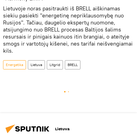
Lietuvoje noras pasitraukti iš BRELL aiškinamas
siekiu pasiekti "energetinę nepriklausomybę nuo
Rusijos". Tačiau, daugelio ekspertų nuomone,
atsijungimo nuo BRELL procesas Baltijos šalims
resursais ir pinigais kainuos itin brangiai, o ateityje
smogs ir vartotojų kišenei, nes tarifai neišvengiamai
kils.
Energetika
Lietuva
Litgrid
BRELL
Lietuva