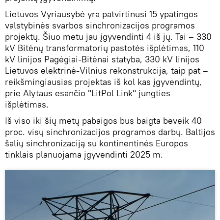
Lietuvos Vyriausybė yra patvirtinusi 15 ypatingos
valstybinės svarbos sinchronizacijos programos
projektų. Šiuo metu jau įgyvendinti 4 iš jų. Tai – 330
kV Bitėnų transformatorių pastotės išplėtimas, 110
kV linijos Pagėgiai-Bitėnai statyba, 330 kV linijos
Lietuvos elektrinė-Vilnius rekonstrukcija, taip pat –
reikšmingiausias projektas iš kol kas įgyvendintų,
prie Alytaus esančio "LitPol Link" jungties
išplėtimas.
Iš viso iki šių metų pabaigos bus baigta beveik 40
proc. visų sinchronizacijos programos darbų. Baltijos
šalių sinchronizaciją su kontinentinės Europos
tinklais planuojama įgyvendinti 2025 m.