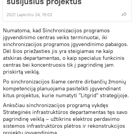
susijusius projektus
2021 Lapkričio 24, 19:02
Numatoma, kad Sinchronizacijos programos
įgyvendinimo centras veiks terminuotai, iki
sinchronizacijos programos įgyvendinimo pabaigos.
Dėl šios priežasties jis yra steigiamas ne kaip
atskiras departamentas, o kaip specialus funkcinis
centras bei koncentruosis tik į pagrindinę jam
priskirtą veiklą.
Po sinchronizacijos šiame centre dirbančių žmonių
kompetenciją planuojama pasitelkti įgyvendinant
kitus projektus, kurie numatyti "Litgrid" strategijoje.
Anksčiau sinchronizacijos programą vykdęs
Strateginės infrastruktūros departamentas tęs savo
pagrindinę veiklą – užtikrins elektros perdavimo
sistemos infrastruktūros plėtros ir rekonstrukcijos
projektų įgyvendinimą.