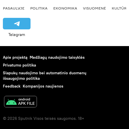
PASAULYJE
POLITIKA
EKONOMIKA
VISUOMENĖ
KULTŪR
Telegram
Apie projektą
Medžiagų naudojimo taisyklės
Privatumo politika
Slapukų naudojimo bei automatinio duomenų
išsaugojimo politika
Feedback
Kompanijos naujienos
© 2026 Sputnik Visos teisės saugomos. 18+