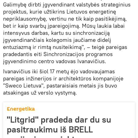
Galimybę dirbti įgyvendinant valstybės strateginius
projektus, kurie užtikrins Lietuvos energetinę
nepriklausomybę, vertinu ne tik kaip pasitikėjimą,
bet ir kaip svarbų įpareigojimą. Mūsų laukia labai
intensyvus darbas, kartu su sinchronizaciją
įgyvendinančiais kolegomis jaučiame didelį
entuziazmą ir rimtą nusiteikimą", – teigė pareigas
pradedantis eiti Sinchronizacijos programos
įgyvendinimo centro vadovas Ivanavičius.
Ivanavičius iki šiol 17 metų ėjo vadovaujamas
pareigas inžinerijos ir architektūros kompanijoje
"Sweco Lietuva", pastaraisiais metais jis buvo
atsakingas už verslo vystymą.
Energetika
"Litgrid" pradeda dar du su
pasitraukimu iš BRELL